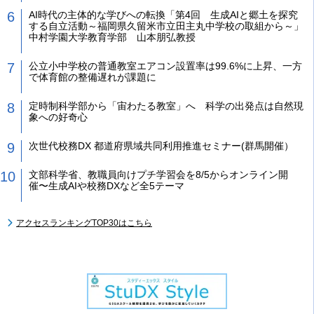
AI時代の主体的な学びへの転換「第4回 生成AIと郷土を探究
する自立活動～福岡県久留米市立田主丸中学校の取組から～」
中村学園大学教育学部 山本朋弘教授
公立小中学校の普通教室エアコン設置率は99.6%に上昇、一方
で体育館の整備遅れが課題に
定時制科学部から「宙わたる教室」へ 科学の出発点は自然現
象への好奇心
次世代校務DX 都道府県域共同利用推進セミナー(群馬開催）
文部科学省、教職員向けプチ学習会を8/5からオンライン開
催〜生成AIや校務DXなど全5テーマ
アクセスランキングTOP30はこちら