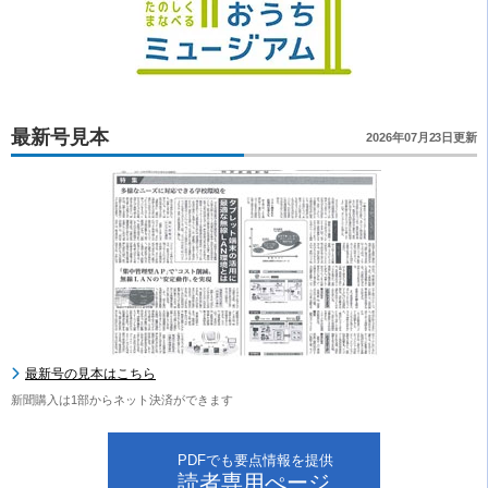
最新号見本
2026年07月23日更新
最新号の見本はこちら
新聞購入は1部からネット決済ができます
PDFでも要点情報を提供
読者専用ぺージ