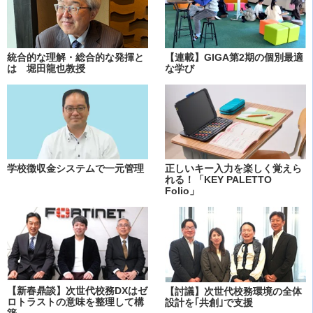
統合的な理解・総合的な発揮と
【連載】GIGA第2期の個別最適
は 堀田龍也教授
な学び
学校徴収金システムで一元管理
正しいキー入力を楽しく覚えら
れる！「KEY PALETTO
Folio」
【新春鼎談】次世代校務DXはゼ
【討議】次世代校務環境の全体
ロトラストの意味を整理して構
設計を｢共創｣で支援