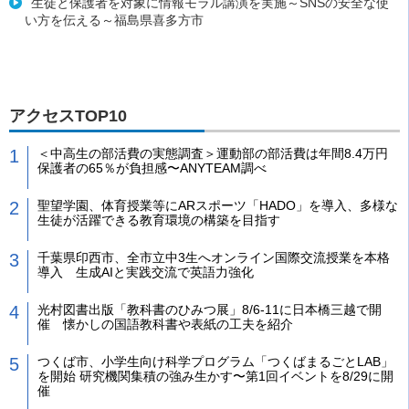
生徒と保護者を対象に情報モラル講演を実施～SNSの安全な使
い方を伝える～福島県喜多方市
アクセスTOP10
＜中高生の部活費の実態調査＞運動部の部活費は年間8.4万円
保護者の65％が負担感〜ANYTEAM調べ
聖望学園、体育授業等にARスポーツ「HADO」を導入、多様な
生徒が活躍できる教育環境の構築を目指す
千葉県印西市、全市立中3生へオンライン国際交流授業を本格
導入 生成AIと実践交流で英語力強化
光村図書出版「教科書のひみつ展」8/6-11に日本橋三越で開
催 懐かしの国語教科書や表紙の工夫を紹介
つくば市、小学生向け科学プログラム「つくばまるごとLAB」
を開始 研究機関集積の強み生かす〜第1回イベントを8/29に開
催