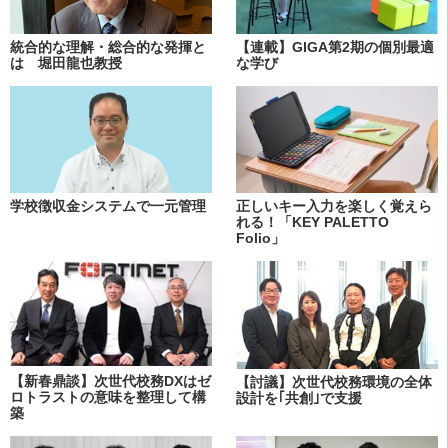
統合的な理解・総合的な発揮と
【連載】GIGA第2期の個別最適
は 堀田龍也教授
な学び
学校徴収金システムで一元管理
正しいキー入力を楽しく覚えら
れる！「KEY PALETTO
Folio」
【新春鼎談】次世代校務DXはゼ
【討議】次世代校務環境の全体
ロトラストの意味を整理して構
設計を｢共創｣で支援
築