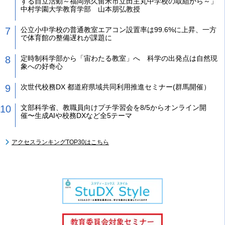
する自立活動～福岡県久留米市立田主丸中学校の取組から～」
中村学園大学教育学部 山本朋弘教授
公立小中学校の普通教室エアコン設置率は99.6%に上昇、一方
で体育館の整備遅れが課題に
定時制科学部から「宙わたる教室」へ 科学の出発点は自然現
象への好奇心
次世代校務DX 都道府県域共同利用推進セミナー(群馬開催）
文部科学省、教職員向けプチ学習会を8/5からオンライン開
催〜生成AIや校務DXなど全5テーマ
アクセスランキングTOP30はこちら