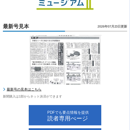
最新号見本
2026年07月23日更新
最新号の見本はこちら
新聞購入は1部からネット決済ができます
PDFでも要点情報を提供
読者専用ぺージ