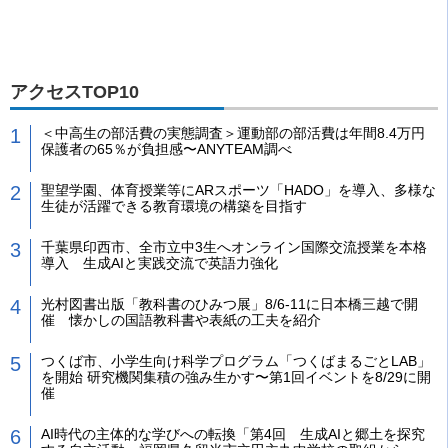
アクセスTOP10
＜中高生の部活費の実態調査＞運動部の部活費は年間8.4万円
保護者の65％が負担感〜ANYTEAM調べ
聖望学園、体育授業等にARスポーツ「HADO」を導入、多様な
生徒が活躍できる教育環境の構築を目指す
千葉県印西市、全市立中3生へオンライン国際交流授業を本格
導入 生成AIと実践交流で英語力強化
光村図書出版「教科書のひみつ展」8/6-11に日本橋三越で開
催 懐かしの国語教科書や表紙の工夫を紹介
つくば市、小学生向け科学プログラム「つくばまるごとLAB」
を開始 研究機関集積の強み生かす〜第1回イベントを8/29に開
催
AI時代の主体的な学びへの転換「第4回 生成AIと郷土を探究