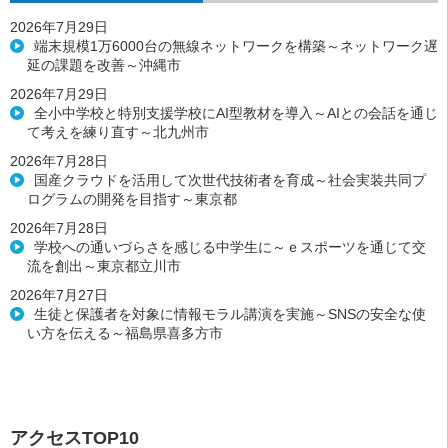
2026年7月29日
端末規模1万6000台の無線ネットワークを構築～ネットワーク遅
延の課題を改善～沖縄市
2026年7月29日
全小中学校と特別支援学校にAI型教材を導入～AIとの会話を通じ
て考えを練り直す～北九州市
2026年7月28日
国産クラウドを活用して次世代技術者を育成～社会実装共同プ
ログラムの開発を目指す～東京都
2026年7月28日
学校への通いづらさを感じる中学生に～ｅスポーツを通じて交
流を創出～東京都立川市
2026年7月27日
生徒と保護者を対象に情報モラル講演を実施～SNSの安全な使
い方を伝える～福島県喜多方市
アクセスTOP10