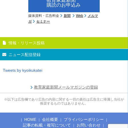
教育家庭新聞
購読のお申込み
媒体資料・広告料金
新聞
Web
メルマ
ガ
セミナー
情報・リリース投稿
ニュース配信登録
Tweets by kyoikukatei
教育家庭新聞メールマガジンの登録
※以下は広告欄であり広告の内容に関する一切の責任は広告主に帰属し当社が
推奨するものではありません。
HOME
会社概要
プライバシーポリシー
記事の転載・複写について
お問い合わせ