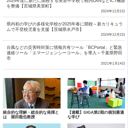
2025年度に新たに開校する美里中学校で校内LANなどICT機器
を整備【宮城県美里町】
2024年12月2日
県内初の学びの多様化学校が2025年春に開校～新カリキュラ
ムで不登校児童を支援【茨城県水戸市】
2024年12月2日
台風などの災害時対策に情報共有ツール「BCPortal」と緊急
連絡ツール「エマージェンシーコール」を導入～千葉県野田
市
2021年1月14日
統合的な理解・総合的な発揮と
【連載】GIGA第2期の個別最適
は 堀田龍也教授
な学び