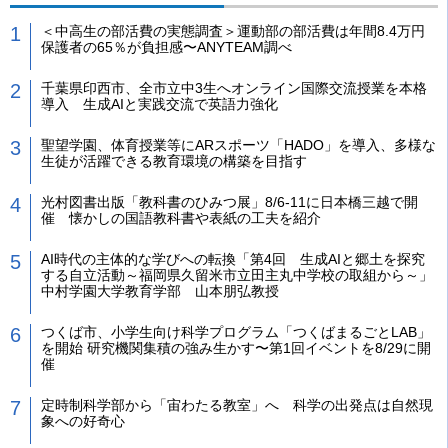
＜中高生の部活費の実態調査＞運動部の部活費は年間8.4万円
保護者の65％が負担感〜ANYTEAM調べ
千葉県印西市、全市立中3生へオンライン国際交流授業を本格
導入 生成AIと実践交流で英語力強化
聖望学園、体育授業等にARスポーツ「HADO」を導入、多様な
生徒が活躍できる教育環境の構築を目指す
光村図書出版「教科書のひみつ展」8/6-11に日本橋三越で開
催 懐かしの国語教科書や表紙の工夫を紹介
AI時代の主体的な学びへの転換「第4回 生成AIと郷土を探究
する自立活動～福岡県久留米市立田主丸中学校の取組から～」
中村学園大学教育学部 山本朋弘教授
つくば市、小学生向け科学プログラム「つくばまるごとLAB」
を開始 研究機関集積の強み生かす〜第1回イベントを8/29に開
催
定時制科学部から「宙わたる教室」へ 科学の出発点は自然現
象への好奇心