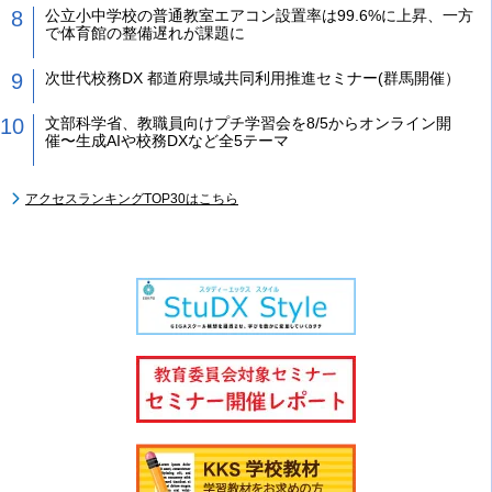
公立小中学校の普通教室エアコン設置率は99.6%に上昇、一方
で体育館の整備遅れが課題に
次世代校務DX 都道府県域共同利用推進セミナー(群馬開催）
文部科学省、教職員向けプチ学習会を8/5からオンライン開
催〜生成AIや校務DXなど全5テーマ
アクセスランキングTOP30はこちら