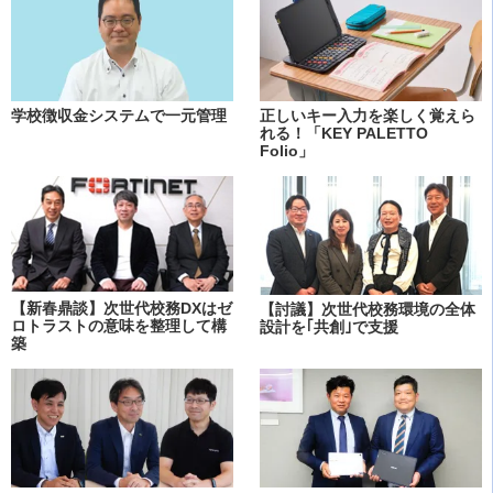
学校徴収金システムで一元管理
正しいキー入力を楽しく覚えら
れる！「KEY PALETTO
Folio」
【新春鼎談】次世代校務DXはゼ
【討議】次世代校務環境の全体
ロトラストの意味を整理して構
設計を｢共創｣で支援
築