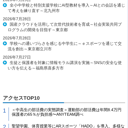
全小中学校と特別支援学校にAI型教材を導入～AIとの会話を通じ
て考えを練り直す～北九州市
2026年7月28日
国産クラウドを活用して次世代技術者を育成～社会実装共同プ
ログラムの開発を目指す～東京都
2026年7月28日
学校への通いづらさを感じる中学生に～ｅスポーツを通じて交
流を創出～東京都立川市
2026年7月27日
生徒と保護者を対象に情報モラル講演を実施～SNSの安全な使
い方を伝える～福島県喜多方市
アクセスTOP10
＜中高生の部活費の実態調査＞運動部の部活費は年間8.4万円
保護者の65％が負担感〜ANYTEAM調べ
聖望学園、体育授業等にARスポーツ「HADO」を導入、多様な