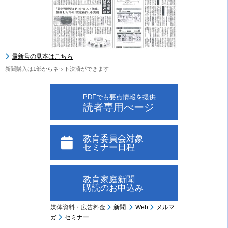
最新号の見本はこちら
新聞購入は1部からネット決済ができます
PDFでも要点情報を提供
読者専用ぺージ
教育委員会対象
セミナー日程
教育家庭新聞
購読のお申込み
媒体資料・広告料金
新聞
Web
メルマ
ガ
セミナー