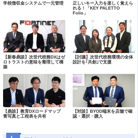
学校徴収金システムで一元管理
正しいキー入力を楽しく覚えら
れる！「KEY PALETTO
Folio」
【新春鼎談】次世代校務DXはゼ
【討議】次世代校務環境の全体
ロトラストの意味を整理して構
設計を｢共創｣で支援
築
【鼎談】教育DXロードマップ
【対談】BYOD端末を店舗で確
青写真と工程表を共有
認・選択・購入