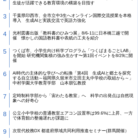
生徒が活躍できる教育環境の構築を目指す
千葉県印西市、全市立中3生へオンライン国際交流授業を本格
導入 生成AIと実践交流で英語力強化
光村図書出版「教科書のひみつ展」8/6-11に日本橋三越で開
催 懐かしの国語教科書や表紙の工夫を紹介
つくば市、小学生向け科学プログラム「つくばまるごとLAB」
を開始 研究機関集積の強み生かす〜第1回イベントを8/29に開
催
AI時代の主体的な学びへの転換「第4回 生成AIと郷土を探究
する自立活動～福岡県久留米市立田主丸中学校の取組から～」
中村学園大学教育学部 山本朋弘教授
定時制科学部から「宙わたる教室」へ 科学の出発点は自然現
象への好奇心
公立小中学校の普通教室エアコン設置率は99.6%に上昇、一方
で体育館の整備遅れが課題に
次世代校務DX 都道府県域共同利用推進セミナー(群馬開催）