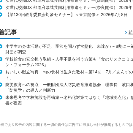
次世代校務DX 都道府県域共同利用推進セミナー(群馬開催） 2026年
次世代校務DX 都道府県域共同利用推進セミナー(奈良開催） 2026年
【第130回教育委員会対象セミナー】＜東京開催＞ 2026年7月8日
着記事
給
小学生の身体活動が不足、季節を問わず常態化 未達が7～8割に～
財団が調査
学校給食の安全担う取組～人手不足を補う方策も「食のリスクコミ
ン・フォーラム2026」
おいしい献立写真 旬の食材は生きた教材～第14回「7月／あんず
ト」
防災教育への視点 一般財団法人防災教育推進協会 理事長 濱口
「防災学」の導入と判断力
未来思考で学校施設を再構築～老朽化対策ではなく「地域拠点化」
書が提案
告欄であり広告の内容に関する一切の責任は広告主に帰属し当社が推奨するものでは