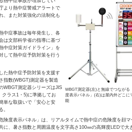
る熱中症事故が増加してい
庁より熱中症警戒アラートで
れ、また対策強化の法制化も
熱中症事故は毎年発生し、各
会は文部科学省の指導に基づ
熱中症対策ガイドライン」を
対して熱中症予防対策を行う
した熱中症予防対策を支援す
さ指数
(WBGT)
測定器を製造
の
WBGT
測定器シリーズは
JIS
WBGT測定器(左)と無線でつなが
クラス
1
・
5)
に準拠してお
度表示パネル」(右)は屋内外どこに
能
簡単な取扱いで「安心と安
る。
危険度表示パネル」は、リアルタイムで熱中症の危険度を顔マ
共に、暑さ指数と周囲温度を文字高さ
100
㎜の高輝度
LED
で大