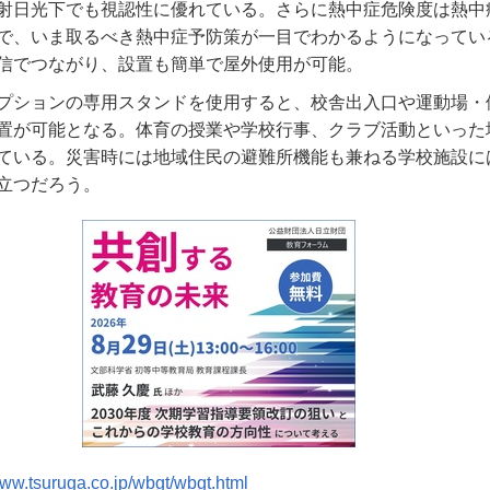
射日光下でも視認性に優れている。さらに熱中症危険度は熱中
で、いま取るべき熱中症予防策が一目でわかるようになってい
信でつながり、設置も簡単で屋外使用が可能。
プションの専用スタンドを使用すると、校舎出入口や運動場・
置が可能となる。体育の授業や学校行事、クラブ活動といった
ている。災害時には地域住民の避難所機能も兼ねる学校施設に
立つだろう。
www.tsuruga.co.jp/wbgt/wbgt.html