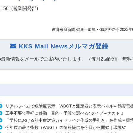
・
1561(
営業開発部
)
教育家庭新聞 健康・環境・体験学習号 2023年
KKS Mail Newsメルマガ登録
の最新情報をメールでご案内いたします。（毎月2回配信・無料
リアルタイムで危険度表示 WBGTと測定器と表示パネル～鶴賀電
工事不要で手軽に移動 目的・予算で選べる4タイプ～ナカトミ
「学校における熱中症対策ガイドライン作成の手引き」を作成～環
今年度の暑さ指数（WBGT）の情報提供を今日から開始｜環境省