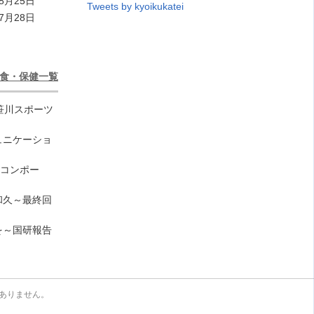
8月25日
Tweets by kyoikukatei
7月28日
食・保健一覧
笹川スポーツ
ュニケーショ
のコンポー
和久～最終回
を～国研報告
ありません。