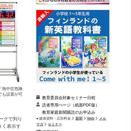
る「熱中症危険
でも設置が可
教育委員会対象セミナー日程
読者専用ぺージ（紙面PDF版）
教育家庭新聞購読のお申込み
ークで判り
● 媒体資料・広告料金
新聞
Web
メル
マガ
セミナー
きく表示す