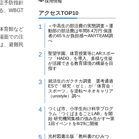
採用情報
症予防指針
る。
WBGT
アクセスTOP10
＜中高生の部活費の実態調査＞運
体育館など
動部の部活費は年間8.4万円 保護
者の65％が負担感〜ANYTEAM調
場面での注
べ
は、避難民
聖望学園、体育授業等にARスポー
ツ「HADO」を導入、多様な生徒
が活躍できる教育環境の構築を目
指す
就活生のガクチカ調査 選考通過
ESで「研究・ゼミ」が「体育会・
スポーツ」を逆転〜ネオキャリア
（unistyle）調べ
つくば市、小学生向け科学プログ
ラム「つくばまるごとLAB」を開
始 研究機関集積の強み生かす〜第
1回イベントを8/29に開催
光村図書出版「教科書のひみつ