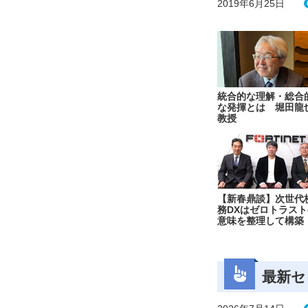
2019年6月25日
統合的な理解・総合
な発揮とは 堀田龍
教授
【新春鼎談】次世代
務DXはゼロトラスト
意味を整理して構築
最新セ