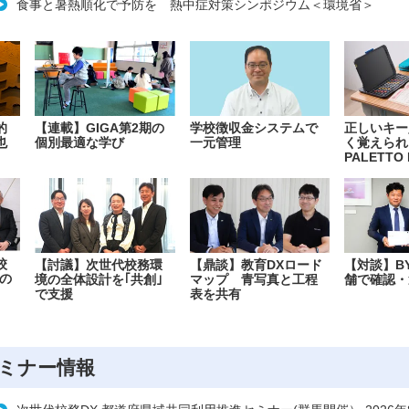
食事と暑熱順化で予防を 熱中症対策シンポジウム＜環境省＞
的
【連載】GIGA第2期の
学校徴収金システムで
正しいキー
也
個別最適な学び
一元管理
く覚えられ
PALETTO 
校
【討議】次世代校務環
【鼎談】教育DXロード
【対談】B
の
境の全体設計を｢共創｣
マップ 青写真と工程
舗で確認・
で支援
表を共有
ミナー情報