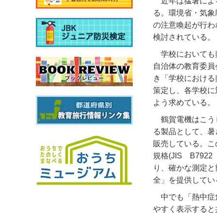
近年は猛暑によ
る。環境省・気象
の注意喚起が行わ
検討されている。
学校においても
自治体の教育委員
き「学校における
策定し、各学校に
よう求めている。
鶴賀電機はこう
る製品として、暑
販売している。こ
規格
(JIS
B7922
り、確かな測定と
全」を提供してい
中でも「熱中症
やすく表示すると