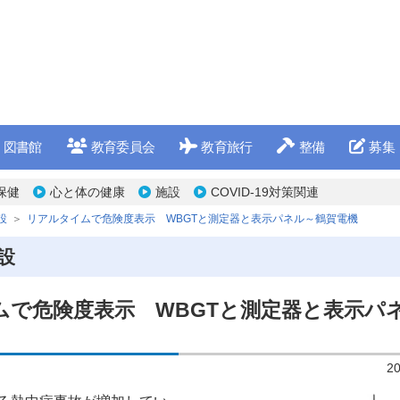
図書館
教育委員会
教育旅行
整備
募集
保健
心と体の健康
施設
COVID-19対策関連
設
リアルタイムで危険度表示 WBGTと測定器と表示パネル～鶴賀電機
設
ムで危険度表示 WBGTと測定器と表示パ
2