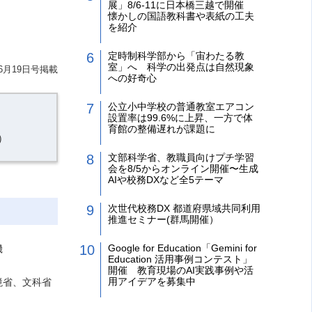
展」8/6-11に日本橋三越で開催
懐かしの国語教科書や表紙の工夫
を紹介
定時制科学部から「宙わたる教
室」へ 科学の出発点は自然現象
6月19日号掲載
への好奇心
公立小中学校の普通教室エアコン
設置率は99.6%に上昇、一方で体
育館の整備遅れが課題に
）
文部科学省、教職員向けプチ学習
会を8/5からオンライン開催〜生成
AIや校務DXなど全5テーマ
次世代校務DX 都道府県域共同利用
推進セミナー(群馬開催）
Google for Education「Gemini for
機
Education 活用事例コンテスト」
開催 教育現場のAI実践事例や活
用アイデアを募集中
境省、文科省