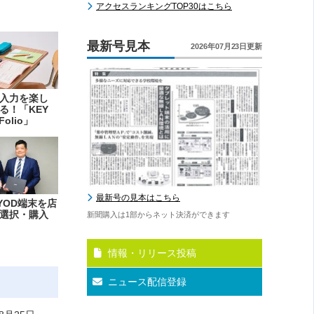
アクセスランキングTOP30はこちら
最新号見本
2026年07月23日更新
入力を楽し
る！「KEY
Folio」
最新号の見本はこちら
YOD端末を店
選択・購入
新聞購入は1部からネット決済ができます
情報・リリース投稿
ニュース配信登録