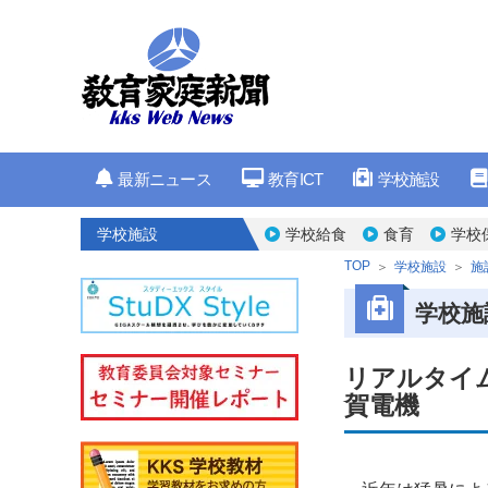
最新ニュース
教育ICT
学校施設
学校施設
学校給食
食育
学校
TOP
学校施設
施
学校施
リアルタイ
賀電機