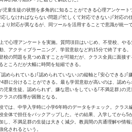
員が児童生徒の状態を多角的に知ることができる心理アンケート
対応しなければならない問題｣｢忙しくて対応できない｣｢対応の
により対応が異なるが、同ツールを活用することで意識が統一
b上で心理アンケートを実施。質問項目はいじめ、不登校、やる
動、アクティブラーニング、学習意欲など約15分で終了する。
登校の問題を見つめ直すことが可能だが、クラス全員に面接す
るところだが大幅に時間を短縮できる。
｢認められている｣｢認められていない｣の縦軸と｢安心できる｣｢
で4群に分けることができる。最も学習意欲が高いのは、認めら
｣の児童生徒。認められず、嫌な思いをしている｢不満足群｣の児
クラスの指導が困難となる。
校では、中学入学時に小学6年時のデータをチェック。クラス
校全体で担任をバックアップした。その結果、入学してから5
加し、不満足群の生徒は大きく減少。教員間の共通理解や情報
強化されるという。