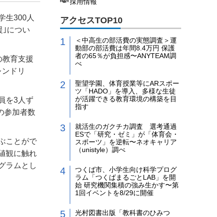
採用情報
生300人
アクセスTOP10
援｣につい
＜中高生の部活費の実態調査＞運
動部の部活費は年間8.4万円 保護
者の65％が負担感〜ANYTEAM調
の教育支援
べ
レンドリ
聖望学園、体育授業等にARスポー
ツ「HADO」を導入、多様な生徒
が活躍できる教育環境の構築を目
員を3人ず
指す
の参加者数
就活生のガクチカ調査 選考通過
ESで「研究・ゼミ」が「体育会・
ぶことがで
スポーツ」を逆転〜ネオキャリア
（unistyle）調べ
値観に触れ
グラムとし
つくば市、小学生向け科学プログ
ラム「つくばまるごとLAB」を開
始 研究機関集積の強み生かす〜第
1回イベントを8/29に開催
光村図書出版「教科書のひみつ