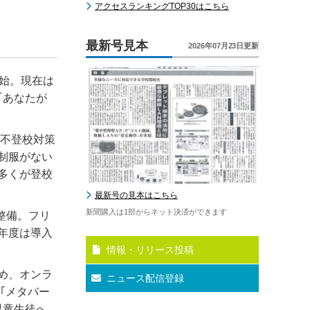
アクセスランキングTOP30はこちら
最新号見本
2026年07月23日更新
開始。現在は
｢あなたが
く不登校対策
制服がない
多くが登校
最新号の見本はこちら
新聞購入は1部からネット決済ができます
整備。フリ
年度は導入
情報・リリース投稿
め、オンラ
ニュース配信登録
｢メタバー
児童生徒へ