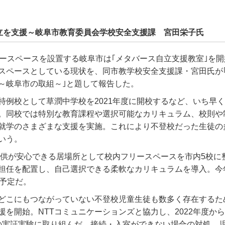
立を支援～岐阜市教育委員会学校安全支援課 宮田栄子氏
リースペースを設置する岐阜市は｢メタバース自立支援教室｣を
スペースとしている現状を、同市教学校安全支援課・宮田氏が
～岐阜市の取組～｣と題して報告した。
特例校として草潤中学校を2021年度に開校するなど、いち早
。同校では特別な教育課程や選択可能なカリキュラム、校則や
就学のさまざまな支援を実施。これにより不登校だった生徒の
いう。
ら子供が安心できる居場所として校内フリースペースを市内5校に
担任を配置し、自己選択できる柔軟なカリキュラムを導入。今
す予定だ。
どこにもつながっていない不登校児童生徒も数多く存在するた
援を開始。NTTコミュニケーションズと協力し、2022年度から
の実証実験に取り組んだ。接続・入室ができない場合の対処、