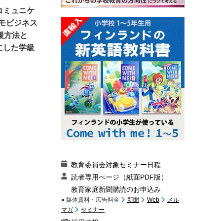
コミュニケ
モビジネス
援方法と
にした学級
教育委員会対象セミナー日程
読者専用ぺージ（紙面PDF版）
教育家庭新聞購読のお申込み
● 媒体資料・広告料金
新聞
Web
メル
マガ
セミナー