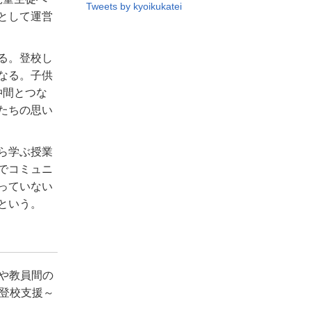
Tweets by kyoikukatei
として運営
る。登校し
なる。子供
仲間とつな
たちの思い
ら学ぶ授業
でコミュニ
っていない
という。
や教員間の
不登校支援～