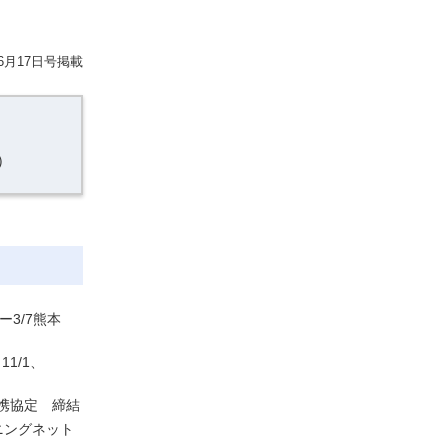
6月17日号掲載
）
3/7熊本
1/1、
連携協定 締結
ニングネット