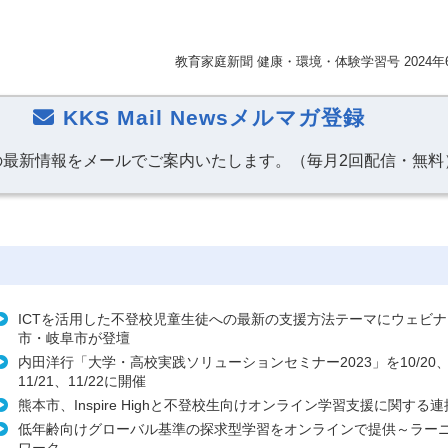
教育家庭新聞 健康・環境・体験学習号 2024年
KKS Mail Newsメルマガ登録
の最新情報をメールでご案内いたします。（毎月2回配信・無料
ICTを活用した不登校児童生徒への最新の支援方法テーマにウェビナー
市・岐阜市が登壇
内田洋行「大学・高校実践ソリューションセミナー2023」を10/20、1
11/21、11/22に開催
熊本市、Inspire Highと不登校生向けオンライン学習支援に関する
低年齢向けグローバル基準の探求型学習をオンラインで提供～ラー