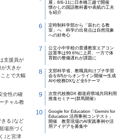
展」8/6-11に日本橋三越で開催
懐かしの国語教科書や表紙の工夫
を紹介
定時制科学部から「宙わたる教
室」へ 科学の出発点は自然現象
への好奇心
公立小中学校の普通教室エアコン
設置率は99.6%に上昇、一方で体
育館の整備遅れが課題に
は支援員が
担が大きか
文部科学省、教職員向けプチ学習
することで大幅
会を8/5からオンライン開催〜生成
AIや校務DXなど全5テーマ
次世代校務DX 都道府県域共同利用
安全性の確
推進セミナー(群馬開催）
バーチャル教
Google for Education「Gemini for
Education 活用事例コンテスト」
きる｣など
開催 教育現場のAI実践事例や活
用アイデアを募集中
居場所づく
く｣と宮津