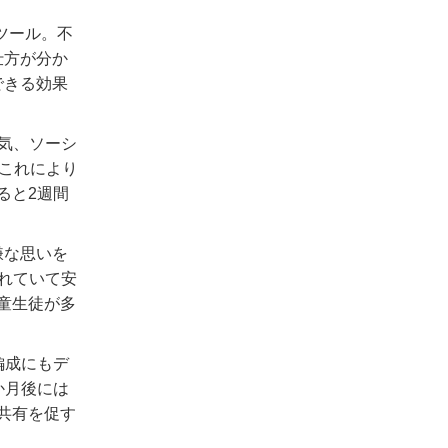
ツール。不
仕方が分か
できる効果
気、ソーシ
これにより
ると2週間
嫌な思いを
れていて安
童生徒が多
編成にもデ
か月後には
共有を促す