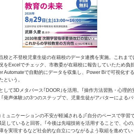
点校と不登校児童生徒の在籍校のデータ連携を実施。これまで
況をExcelでチェック、市教委が在籍校に報告していたため負
r Automateで自動的にデータを収集し、Power Biで可視化
たという。
として3Dメタバース｢DOOR｣を活用。｢操作方法習熟・心理的
｣、｢発声体験｣の3つのステップで、児童生徒がアバターによる
コミュニケーションの不安が軽減される｣｢自分のペースで学習で
満足していると回答。｢今後は先端技術を活用することで、心の
障を実現するなど社会的な自立につながるよう取組を進めてい