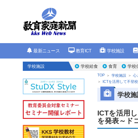
最新ニュース
教育ICT
学校施設
学校施設
学校給食
食育
学校
TOP
学校施設
心
ICTを活用して不登
学校施
ICTを活
を発表～ド