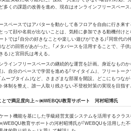
ど多くの課題の改善を進め、現在はオンラインフリースペース
ースペースではアバターを動かして各フロアを自由に行き来す
とって顔や名前が出ないことは、気軽に参加できる動機付けと
ートでは｢自分の好きなことや楽しい遊びができる｣｢同世代の
｣などの回答があがった。｢メタバースを活用することで、子供
きる｣と宮田氏は考える。
ンラインフリースペースの継続的な運営を計画。身近なものか
屋｣、自分のペースで学習を進める｢マイタイム｣、フリートーク
｢ムーブタイム｣など、さまざまな部屋を開設。どこにもつなが
ト体制を整え、誰一人取り残さない不登校対策の実現を目指す
ことで満足度向上～㈱WEBQU教育サポート 河村昭博氏
ンケート機能を基にした学級経営支援システムを活用するクラス
㈱WEBQU教育サポートの河村昭博氏が｢WEBQUを活用した
具体的取り組み～｣と題して解説した。