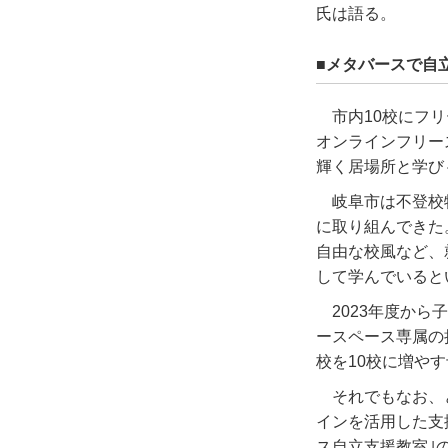
氏は語る。
■メタバースで自
市内10校にフ
オンラインフリー
輝く居場所と学び
岐阜市は不登校
に取り組んできた
自由な校風など、
して学んでいると
2023年度か
ースペース専属の
校を10校に増や
それでもなお、
インを活用した支
ス自立支援教室｣