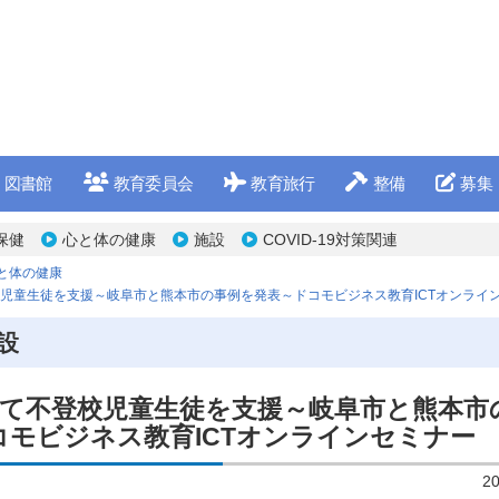
図書館
教育委員会
教育旅行
整備
募集
保健
心と体の健康
施設
COVID-19対策関連
と体の健康
校児童生徒を支援～岐阜市と熊本市の事例を発表～ドコモビジネス教育ICTオンライ
設
用して不登校児童生徒を支援～岐阜市と熊本市
コモビジネス教育ICTオンラインセミナー
2