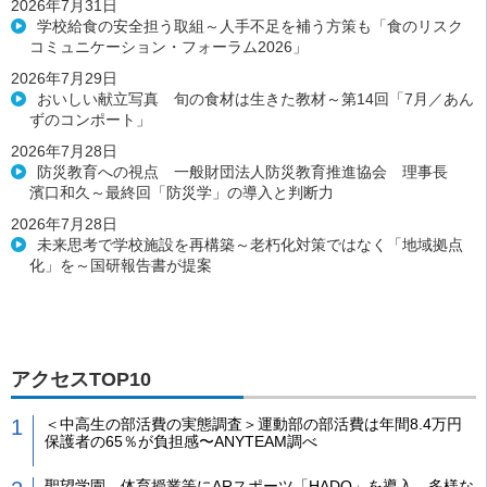
2026年7月31日
学校給食の安全担う取組～人手不足を補う方策も「食のリスク
コミュニケーション・フォーラム2026」
2026年7月29日
おいしい献立写真 旬の食材は生きた教材～第14回「7月／あん
ずのコンポート」
2026年7月28日
防災教育への視点 一般財団法人防災教育推進協会 理事長
濱口和久～最終回「防災学」の導入と判断力
2026年7月28日
未来思考で学校施設を再構築～老朽化対策ではなく「地域拠点
化」を～国研報告書が提案
アクセスTOP10
＜中高生の部活費の実態調査＞運動部の部活費は年間8.4万円
保護者の65％が負担感〜ANYTEAM調べ
聖望学園、体育授業等にARスポーツ「HADO」を導入、多様な