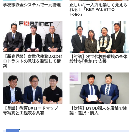
学校徴収金システムで一元管理
正しいキー入力を楽しく覚えら
れる！「KEY PALETTO
Folio」
【新春鼎談】次世代校務DXはゼ
【討議】次世代校務環境の全体
ロトラストの意味を整理して構
設計を｢共創｣で支援
築
【鼎談】教育DXロードマップ
【対談】BYOD端末を店舗で確
青写真と工程表を共有
認・選択・購入