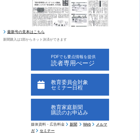
最新号の見本はこちら
新聞購入は1部からネット決済ができます
PDFでも要点情報を提供
読者専用ぺージ
教育委員会対象
セミナー日程
教育家庭新聞
購読のお申込み
媒体資料・広告料金
新聞
Web
メルマ
ガ
セミナー