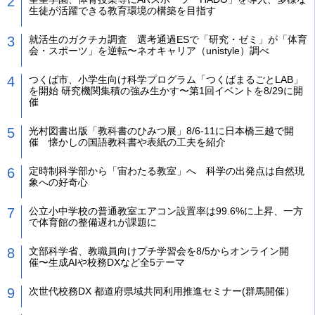
生徒が活躍できる教育環境の構築を目指す
就活生のガクチカ調査 選考通過ESで「研究・ゼミ」が「体育
会・スポーツ」を逆転〜ネオキャリア（unistyle）調べ
つくば市、小学生向け科学プログラム「つくばまるごとLAB」
を開始 研究機関集積の強み生かす〜第1回イベントを8/29に開
催
光村図書出版「教科書のひみつ展」8/6-11に日本橋三越で開
催 懐かしの国語教科書や表紙の工夫を紹介
定時制科学部から「宙わたる教室」へ 科学の出発点は自然現
象への好奇心
公立小中学校の普通教室エアコン設置率は99.6%に上昇、一方
で体育館の整備遅れが課題に
文部科学省、教職員向けプチ学習会を8/5からオンライン開
催〜生成AIや校務DXなど全5テーマ
次世代校務DX 都道府県域共同利用推進セミナー(群馬開催）