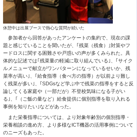
休憩中は出展ブースで熱心な質問が続いた
参加者から回答があったアンケートの集約で、現在の課
題と感じていることを聞いたが、｢残菜（残食）｣対策やフ
ードロスに関する困難さや戸惑いの声が多くみられた。具
体的な記述では｢残菜量の軽減に取り組んでいる｣、｢サイク
ルメニューで献立がワンパターンになっているせいか、残
菜率が高い｣、｢給食指導（食べ方の指導）が以前より難し
く残菜が多い｣、｢SDGsなど学ぶ中で残菜の指導をすると反
論してくる家庭や（一部だが）不登校気味になる子がい
る｣、｢（ご飯の量など）給食提供に個別指導を取り入れる
事例を知りたい｣などがあった。
また栄養指導については、より対象年齢別の個別指導・
栄養相談の進め方、より多様なICT機器の活用事例について
のニーズもあった。