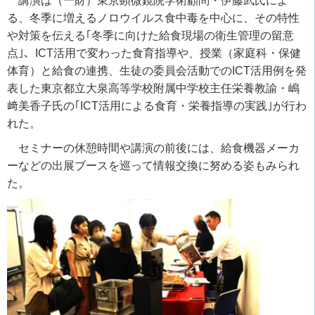
講演は（一財）東京顕微鏡院学術顧問・伊藤武氏によ
る、冬季に増えるノロウイルス食中毒を中心に、その特性
や対策を伝える｢冬季に向けた給食現場の衛生管理の留意
点｣、ICT活用で変わった食育指導や、授業（家庭科・保健
体育）と給食の連携、生徒の委員会活動でのICT活用例を発
表した東京都立大泉高等学校附属中学校主任栄養教諭・嶋
﨑美香子氏の｢ICT活用による食育・栄養指導の実践｣が行わ
れた。
セミナーの休憩時間や講演の前後には、給食機器メーカ
ーなどの出展ブースを巡って情報交換に努める姿もみられ
た。