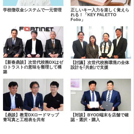
学校徴収金システムで一元管理
正しいキー入力を楽しく覚えら
れる！「KEY PALETTO
Folio」
【新春鼎談】次世代校務DXはゼ
【討議】次世代校務環境の全体
ロトラストの意味を整理して構
設計を｢共創｣で支援
築
【鼎談】教育DXロードマップ
【対談】BYOD端末を店舗で確
青写真と工程表を共有
認・選択・購入