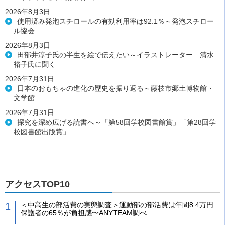
2026年8月3日
使用済み発泡スチロールの有効利用率は92.1％～発泡スチロー
ル協会
2026年8月3日
田部井淳子氏の半生を絵で伝えたい～イラストレーター 清水
裕子氏に聞く
2026年7月31日
日本のおもちゃの進化の歴史を振り返る～藤枝市郷土博物館・
文学館
2026年7月31日
探究を深め広げる読書へ～「第58回学校図書館賞」「第28回学
校図書館出版賞」
アクセスTOP10
＜中高生の部活費の実態調査＞運動部の部活費は年間8.4万円
保護者の65％が負担感〜ANYTEAM調べ