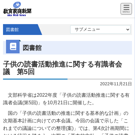
図書館
図書館
子供の読書活動推進に関する有識者会
議 第5回
2022年11月21日
文部科学省は
2022
年度「子供の読書活動推進に関する有
識者会議
(
第
5
回
)
」を
10
月
21
日に開催した。
国の「子供の読書活動の推進に関する基本的な計画」の
次期基本計画に向けての本会議。今回の会議で示した「こ
れまでの議論についての整理
(
案
)
」では、第
4
次計画期間に