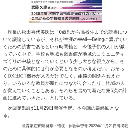
座長の秋田喜代美氏は「
0
歳児から高校生までの読書につ
いて議論しているが、それが生涯の
Well
―
Being
に繋げてい
くための読書であるという時間軸と、今後子供の人口が減
っていく中で、学校も地域も図書館が地域のコミュニティ
づくりの中核となっていくという少し大きな視点から、そ
のために具体的には何が必要となるのか考えたい。おそら
く
DX
は
ICT
機器が入るだけでなく、組織の関係を変えた
り、いろいろな教員が新たにつながり合ったり、地域の人
が変えていくこともある。それらを含めて新たな第
5
次の計
画に進めていきたい」としている。
次回第
6
回は
11
月
29
日開催予定。本会議の最終回とな
る。
教育家庭新聞 健康・環境・体験学習号 2022年11月21日号掲載