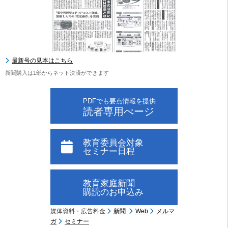
最新号の見本はこちら
新聞購入は1部からネット決済ができます
PDFでも要点情報を提供
読者専用ぺージ
教育委員会対象
セミナー日程
教育家庭新聞
購読のお申込み
媒体資料・広告料金
新聞
Web
メルマ
ガ
セミナー