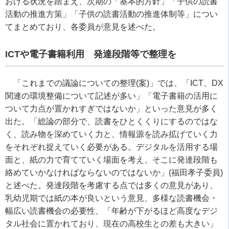
おける状況を踏まえ、次期の「基本的方針」「子供の読書
活動の推進方策」「子供の読書活動の推進体制等」につい
てまとめており、各委員が意見を述べた。
ICT
や電子書籍利用 発達段階等で整理を
「これまでの議論についての整理
(
案
)
」では、「
ICT
、
DX
関連の環境整備について記述が多い」「電子書籍の活用に
ついて力点が置かれすぎではないか」といった意見が多く
出た。「総論の部分で、読書をひとくくりにするのではな
く、読み物を深めていく力と、情報源を読み拡げていく力
をそれぞれ捉えていく必要がある。デジタルを活用する場
面と、紙の力で育てていく場面を考え、そこに発達段階も
絡めていかなければならないのではないか」
(
福田孝子委員
)
と述べた。発達段階を考慮する点では多くの意見があり、
乳幼児期では紙の本が良いという意見、多様な読書機会・
幅広い読書機会の必要性、「年齢が下がるほど高度なデジ
タル社会に置かれており、現在の高校生との差も大きい」