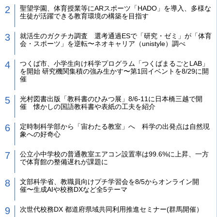
聖望学園、体育授業等にARスポーツ「HADO」を導入、多様な
生徒が活躍できる教育環境の構築を目指す
就活生のガクチカ調査 選考通過ESで「研究・ゼミ」が「体育
会・スポーツ」を逆転〜ネオキャリア（unistyle）調べ
つくば市、小学生向け科学プログラム「つくばまるごとLAB」
を開始 研究機関集積の強み生かす〜第1回イベントを8/29に開
催
光村図書出版「教科書のひみつ展」8/6-11に日本橋三越で開
催 懐かしの国語教科書や表紙の工夫を紹介
定時制科学部から「宙わたる教室」へ 科学の出発点は自然現
象への好奇心
公立小中学校の普通教室エアコン設置率は99.6%に上昇、一方
で体育館の整備遅れが課題に
文部科学省、教職員向けプチ学習会を8/5からオンライン開
催〜生成AIや校務DXなど全5テーマ
次世代校務DX 都道府県域共同利用推進セミナー(群馬開催）