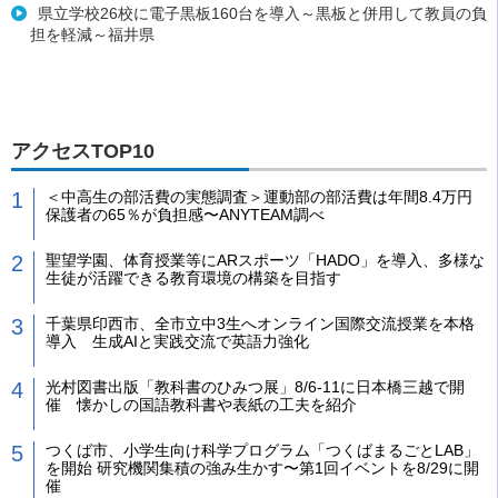
県立学校26校に電子黒板160台を導入～黒板と併用して教員の負
担を軽減～福井県
アクセスTOP10
＜中高生の部活費の実態調査＞運動部の部活費は年間8.4万円
保護者の65％が負担感〜ANYTEAM調べ
聖望学園、体育授業等にARスポーツ「HADO」を導入、多様な
生徒が活躍できる教育環境の構築を目指す
千葉県印西市、全市立中3生へオンライン国際交流授業を本格
導入 生成AIと実践交流で英語力強化
光村図書出版「教科書のひみつ展」8/6-11に日本橋三越で開
催 懐かしの国語教科書や表紙の工夫を紹介
つくば市、小学生向け科学プログラム「つくばまるごとLAB」
を開始 研究機関集積の強み生かす〜第1回イベントを8/29に開
催