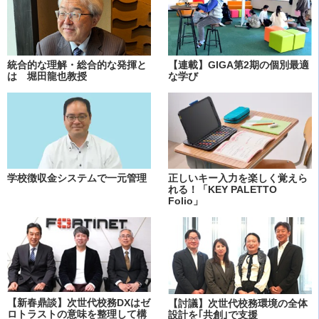
統合的な理解・総合的な発揮と
【連載】GIGA第2期の個別最適
は 堀田龍也教授
な学び
学校徴収金システムで一元管理
正しいキー入力を楽しく覚えら
れる！「KEY PALETTO
Folio」
【新春鼎談】次世代校務DXはゼ
【討議】次世代校務環境の全体
ロトラストの意味を整理して構
設計を｢共創｣で支援