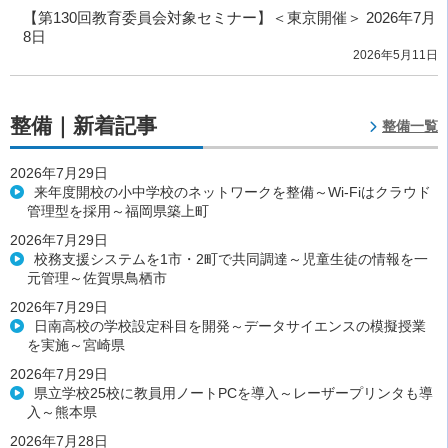
【第130回教育委員会対象セミナー】＜東京開催＞ 2026年7月
8日
2026年5月11日
整備｜新着記事
整備一覧
2026年7月29日
来年度開校の小中学校のネットワークを整備～Wi-Fiはクラウド
管理型を採用～福岡県築上町
2026年7月29日
校務支援システムを1市・2町で共同調達～児童生徒の情報を一
元管理～佐賀県鳥栖市
2026年7月29日
日南高校の学校設定科目を開発～データサイエンスの模擬授業
を実施～宮崎県
2026年7月29日
県立学校25校に教員用ノートPCを導入～レーザープリンタも導
入～熊本県
2026年7月28日