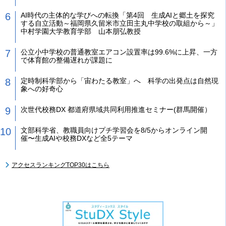
AI時代の主体的な学びへの転換「第4回 生成AIと郷土を探究
する自立活動～福岡県久留米市立田主丸中学校の取組から～」
中村学園大学教育学部 山本朋弘教授
公立小中学校の普通教室エアコン設置率は99.6%に上昇、一方
で体育館の整備遅れが課題に
定時制科学部から「宙わたる教室」へ 科学の出発点は自然現
象への好奇心
次世代校務DX 都道府県域共同利用推進セミナー(群馬開催）
文部科学省、教職員向けプチ学習会を8/5からオンライン開
催〜生成AIや校務DXなど全5テーマ
アクセスランキングTOP30はこちら