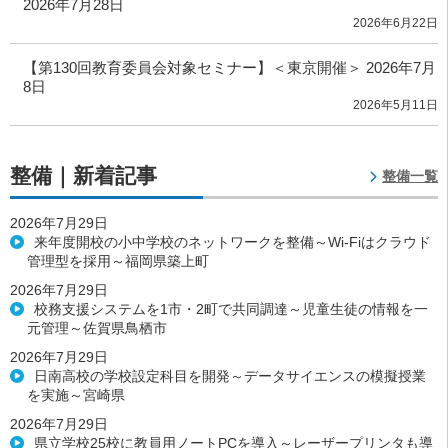
2026年7月28日
2026年6月22日
【第130回教育委員会対象セミナー】＜東京開催＞ 2026年7月
8日
2026年5月11日
整備｜新着記事
整備一覧
2026年7月29日
来年度開校の小中学校のネットワークを整備～Wi-Fiはクラウド
管理型を採用～福岡県築上町
2026年7月29日
校務支援システムを1市・2町で共同調達～児童生徒の情報を一
元管理～佐賀県鳥栖市
2026年7月29日
日南高校の学校設定科目を開発～データサイエンスの模擬授業
を実施～宮崎県
2026年7月29日
県立学校25校に教員用ノートPCを導入～レーザープリンタも導