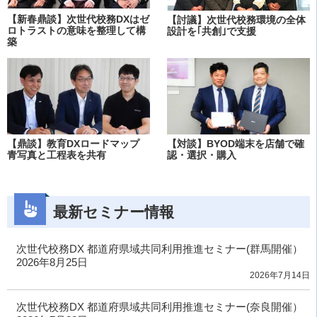
【新春鼎談】次世代校務DXはゼ
【討議】次世代校務環境の全体
ロトラストの意味を整理して構
設計を｢共創｣で支援
築
【鼎談】教育DXロードマップ
【対談】BYOD端末を店舗で確
青写真と工程表を共有
認・選択・購入
最新セミナー情報
次世代校務DX 都道府県域共同利用推進セミナー(群馬開催）
2026年8月25日
2026年7月14日
次世代校務DX 都道府県域共同利用推進セミナー(奈良開催）