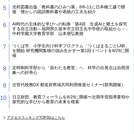
光村図書出版「教科書のひみつ展」8/6-11に日本橋三越で開
催 懐かしの国語教科書や表紙の工夫を紹介
AI時代の主体的な学びへの転換「第4回 生成AIと郷土を探究
する自立活動～福岡県久留米市立田主丸中学校の取組から～」
中村学園大学教育学部 山本朋弘教授
つくば市、小学生向け科学プログラム「つくばまるごとLAB」
を開始 研究機関集積の強み生かす〜第1回イベントを8/29に開
催
定時制科学部から「宙わたる教室」へ 科学の出発点は自然現
象への好奇心
次世代校務DX 都道府県域共同利用推進セミナー(群馬開催）
日立財団、教育フォーラムを8/29に開催〜次期学習指導要領や
探究的な学びから教育の未来を模索
アクセスランキングTOP30はこちら