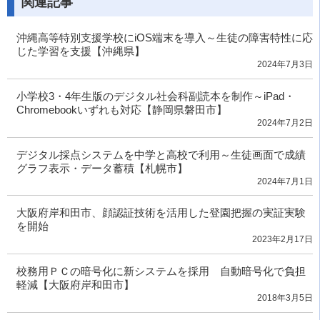
関連記事
沖縄高等特別支援学校にiOS端末を導入～生徒の障害特性に応
じた学習を支援【沖縄県】
2024年7月3日
小学校3・4年生版のデジタル社会科副読本を制作～iPad・
Chromebookいずれも対応【静岡県磐田市】
2024年7月2日
デジタル採点システムを中学と高校で利用～生徒画面で成績
グラフ表示・データ蓄積【札幌市】
2024年7月1日
大阪府岸和田市、顔認証技術を活用した登園把握の実証実験
を開始
2023年2月17日
校務用ＰＣの暗号化に新システムを採用 自動暗号化で負担
軽減【大阪府岸和田市】
2018年3月5日