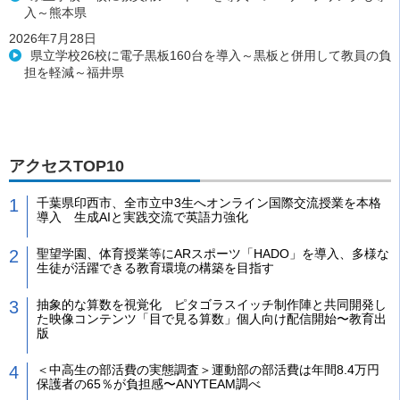
入～熊本県
2026年7月28日
県立学校26校に電子黒板160台を導入～黒板と併用して教員の負
担を軽減～福井県
アクセスTOP10
千葉県印西市、全市立中3生へオンライン国際交流授業を本格
導入 生成AIと実践交流で英語力強化
聖望学園、体育授業等にARスポーツ「HADO」を導入、多様な
生徒が活躍できる教育環境の構築を目指す
抽象的な算数を視覚化 ピタゴラスイッチ制作陣と共同開発し
た映像コンテンツ「目で見る算数」個人向け配信開始〜教育出
版
＜中高生の部活費の実態調査＞運動部の部活費は年間8.4万円
保護者の65％が負担感〜ANYTEAM調べ