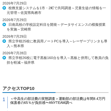
2026年7月29日
校務支援システムを1市・2町で共同調達～児童生徒の情報を一
元管理～佐賀県鳥栖市
2026年7月29日
日南高校の学校設定科目を開発～データサイエンスの模擬授業
を実施～宮崎県
2026年7月29日
県立学校25校に教員用ノートPCを導入～レーザープリンタも導
入～熊本県
2026年7月28日
県立学校26校に電子黒板160台を導入～黒板と併用して教員の負
担を軽減～福井県
アクセスTOP10
＜中高生の部活費の実態調査＞運動部の部活費は年間8.4万円
保護者の65％が負担感〜ANYTEAM調べ