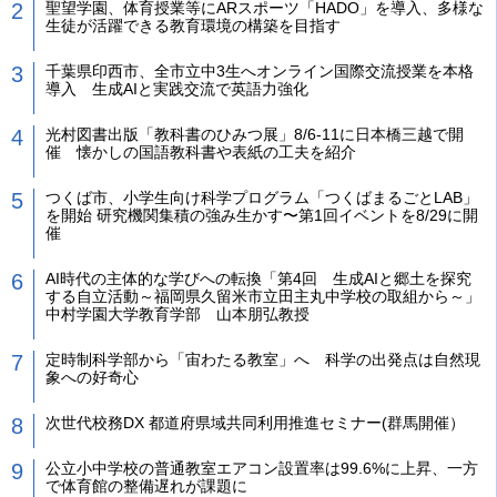
聖望学園、体育授業等にARスポーツ「HADO」を導入、多様な
生徒が活躍できる教育環境の構築を目指す
千葉県印西市、全市立中3生へオンライン国際交流授業を本格
導入 生成AIと実践交流で英語力強化
光村図書出版「教科書のひみつ展」8/6-11に日本橋三越で開
催 懐かしの国語教科書や表紙の工夫を紹介
つくば市、小学生向け科学プログラム「つくばまるごとLAB」
を開始 研究機関集積の強み生かす〜第1回イベントを8/29に開
催
AI時代の主体的な学びへの転換「第4回 生成AIと郷土を探究
する自立活動～福岡県久留米市立田主丸中学校の取組から～」
中村学園大学教育学部 山本朋弘教授
定時制科学部から「宙わたる教室」へ 科学の出発点は自然現
象への好奇心
次世代校務DX 都道府県域共同利用推進セミナー(群馬開催）
公立小中学校の普通教室エアコン設置率は99.6%に上昇、一方
で体育館の整備遅れが課題に