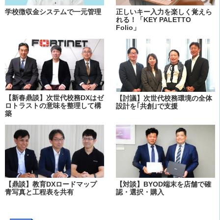
学校徴収金システムで一元管理
正しいキー入力を楽しく覚えら
れる！「KEY PALETTO
Folio」
【新春鼎談】次世代校務DXはゼ
【討議】次世代校務環境の全体
ロトラストの意味を整理して構
設計を｢共創｣で支援
築
【鼎談】教育DXロードマップ
【対談】BYOD端末を店舗で確
青写真と工程表を共有
認・選択・購入