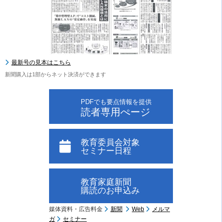
最新号の見本はこちら
新聞購入は1部からネット決済ができます
PDFでも要点情報を提供
読者専用ぺージ
教育委員会対象
セミナー日程
教育家庭新聞
購読のお申込み
媒体資料・広告料金
新聞
Web
メルマ
ガ
セミナー