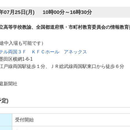
年07月25日(月) 10時00分～16時30分
立高等学校教諭、全国都道府県・市町村教育委員会の情報教育
（途中入場も可能です）
テル両国３Ｆ ＫＦＣホール アネックス
田区横網1-6-1
江戸線両国駅徒歩１分、ＪＲ総武線両国駅東口から徒歩６分
庭新聞社
定)
受付開始