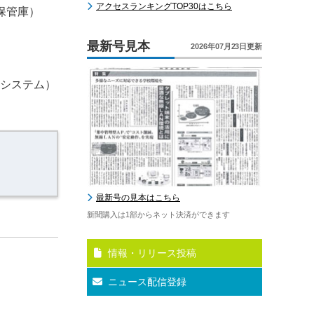
アクセスランキングTOP30はこちら
保管庫）
最新号見本
2026年07月23日更新
）
援システム）
最新号の見本はこちら
新聞購入は1部からネット決済ができます
情報・リリース投稿
ニュース配信登録