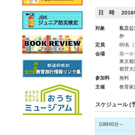
日 時 2016
対象
私立公
か
定員
80名
会場
第一ホ
東京都墨
都営大
参加料
無料
主催
教育家
スケジュール (予
10時00分～