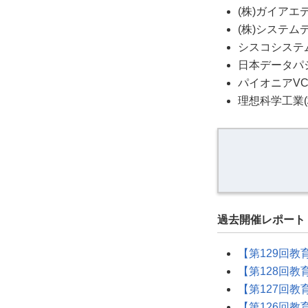
(株)ガイア
(株)システ
シスコシステ
日本データパ
パイオニアV
理想科学工業(
過去開催レポート
【第129回教
【第128回教
【第127回教
【第126回教