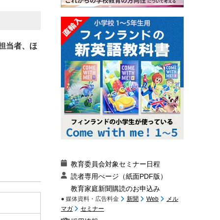
担当者、ほ
教育委員会対象セミナー日程
読者専用ぺージ（紙面PDF版）
教育家庭新聞購読のお申込み
● 媒体資料・広告料金
新聞
Web
メル
マガ
セミナー