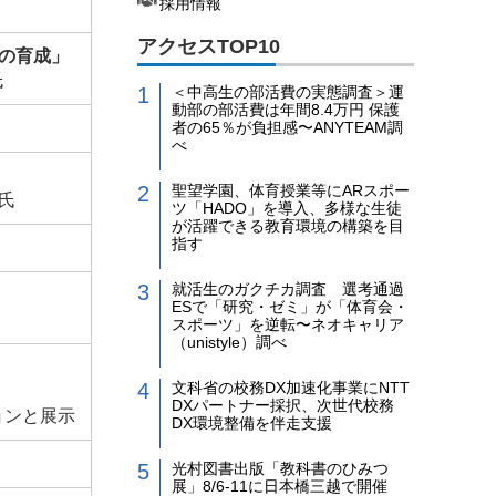
採用情報
アクセスTOP10
力の育成」
氏
＜中高生の部活費の実態調査＞運
動部の部活費は年間8.4万円 保護
者の65％が負担感〜ANYTEAM調
べ
聖望学園、体育授業等にARスポー
氏
ツ「HADO」を導入、多様な生徒
が活躍できる教育環境の構築を目
指す
就活生のガクチカ調査 選考通過
ESで「研究・ゼミ」が「体育会・
スポーツ」を逆転〜ネオキャリア
（unistyle）調べ
文科省の校務DX加速化事業にNTT
DXパートナー採択、次世代校務
ョンと展示
DX環境整備を伴走支援
光村図書出版「教科書のひみつ
展」8/6-11に日本橋三越で開催