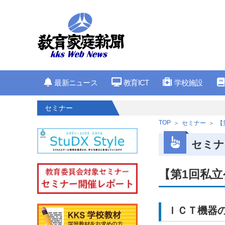
最新ニュース
教育ICT
学校施設
セミナー
TOP
セミナー
【
セミナ
【第1回私立
ＩＣＴ機器