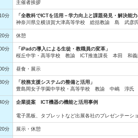
主催者挨拶
10分
「全教科でICTを活用－学力向上と課題発見・解決能
神奈川県立横須賀大津高等学校 総括教諭 島 武彦
20分
休憩
00分
「iPadの導入による生徒・教職員の変革」
桜丘中学・高等学校 教諭 ICT推進課長 本田 和義
00分
昼食・展示
30分
「校務支援システムの整備と活用」
豊島岡女子学園中学校・高等学校 教諭 中嶋 淳氏
40分
企業提案 ICT機器の機能と活用事例
電子黒板、タブレットなど出展各社のプレゼンテーシ
20分
展示・休憩