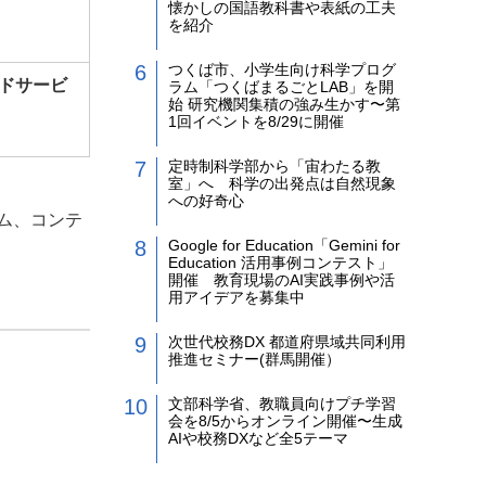
懐かしの国語教科書や表紙の工夫
を紹介
つくば市、小学生向け科学プログ
ウドサービ
ラム「つくばまるごとLAB」を開
始 研究機関集積の強み生かす〜第
1回イベントを8/29に開催
定時制科学部から「宙わたる教
室」へ 科学の出発点は自然現象
への好奇心
ム、コンテ
Google for Education「Gemini for
Education 活用事例コンテスト」
開催 教育現場のAI実践事例や活
用アイデアを募集中
次世代校務DX 都道府県域共同利用
推進セミナー(群馬開催）
文部科学省、教職員向けプチ学習
会を8/5からオンライン開催〜生成
AIや校務DXなど全5テーマ