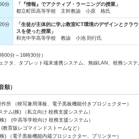
50分
「『情報』でアクティブ・ラーニングの授業」
都立町田高等学校 主幹教諭 小原 格氏
20分
「生徒が主体的に学ぶ教室ICT環境のデザインとクラ
スを使った授業」
和光中学高等学校 教諭 小池 則行氏
時00分～16時30分）
ェクタ、タブレット端末連携システム、無線LAN、校務システ
0音順）
板製作所 （映写兼用薄板、電子黒板機能付きプロジェクター）
テム(株) （私立向け 校務支援システム）
株) (中高等学校向け 校務支援システム）
行 (教育版レゴマインドストームなど）
(株) （電子黒板機能内蔵プロジェクター、プリンター）