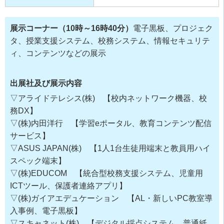
展示コーナー（10時～
16
時4
0
分）
電子黒板、プロジェク
タ、授業支援システム、校務システム、情報セキュリテ
ィ、コンテンツなどの展示
出展社及び展示内容
▽アライドテレシス(株) 【校内ネットワーク機器、校
務DX】
▽(株)内田洋行 【学習eポータル、教育コンテンツ配信
サービス】
▽ASUS JAPAN(株) 【1人1台生徒用端末と教員用ハイ
スペック端末】
▽(株)EDUCOM 【統合型校務支援システム、児童用
ICTツール、保護者連絡アプリ】
▽(株)ガイアエデュケーション 【AL・新しいPC教室導
入事例、電子黒板】
▽スキャネット(株) 【デジタル採点システム 普通紙