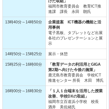
けた取組」
福岡市教育委員会 教育ICT推
進課 課長 永田 朗氏
13時40分～14時50分
企業提案 ICT機器の機能と活
用事例
電子黒板、タブレットなど出展
各社のプレゼンテーションと展
示
14時50分～15時25分
展示・休憩
15時25分～16時00分
「教育データの利活用とGIGA
第2期へ向けた今後の施策」
鹿児島市教育委員会 学校ICT
推進センター 所長 木田 博氏
16時00分～16時30分
「１人１台端末を活用した授業
改善、学校DXの取組」
福岡市立百道浜小学校 校長
酒井 美佐緒氏