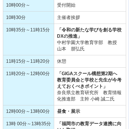
10時00分～
受付開始
10時30分
主催者挨拶
10時35分～11時15分
「令和の新たな学びを創る学校
DXの推進」
中村学園大学教育学部 教授
山本 朋弘氏
11時15分～11時20分
休憩
11時20分～12時00分
「GIGAスクール構想第2期へ
教育委員会と学校と先生が今考
えておくべきポイント」
奈良県立教育研究所 教育情報
化推進部 主幹 小崎 誠二氏
12時00分～13時00分
昼食・展示
13時 00分～13時35分
「福岡市の教育データ連携に向