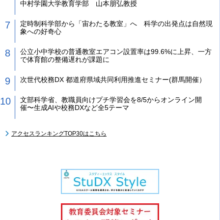
中村学園大学教育学部 山本朋弘教授
定時制科学部から「宙わたる教室」へ 科学の出発点は自然現
象への好奇心
公立小中学校の普通教室エアコン設置率は99.6%に上昇、一方
で体育館の整備遅れが課題に
次世代校務DX 都道府県域共同利用推進セミナー(群馬開催）
文部科学省、教職員向けプチ学習会を8/5からオンライン開
催〜生成AIや校務DXなど全5テーマ
アクセスランキングTOP30はこちら