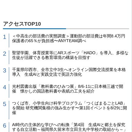
アクセスTOP10
＜中高生の部活費の実態調査＞運動部の部活費は年間8.4万円
保護者の65％が負担感〜ANYTEAM調べ
聖望学園、体育授業等にARスポーツ「HADO」を導入、多様な
生徒が活躍できる教育環境の構築を目指す
千葉県印西市、全市立中3生へオンライン国際交流授業を本格
導入 生成AIと実践交流で英語力強化
光村図書出版「教科書のひみつ展」8/6-11に日本橋三越で開
催 懐かしの国語教科書や表紙の工夫を紹介
つくば市、小学生向け科学プログラム「つくばまるごとLAB」
を開始 研究機関集積の強み生かす〜第1回イベントを8/29に開
催
AI時代の主体的な学びへの転換「第4回 生成AIと郷土を探究
する自立活動～福岡県久留米市立田主丸中学校の取組から～」