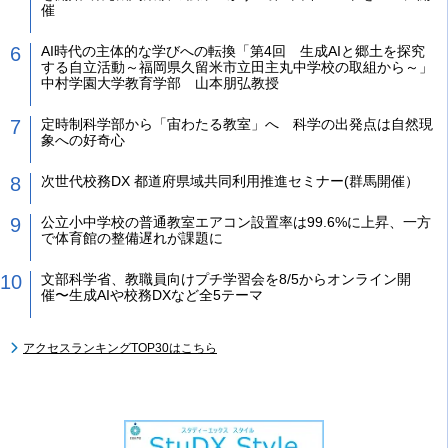
催
AI時代の主体的な学びへの転換「第4回 生成AIと郷土を探究
する自立活動～福岡県久留米市立田主丸中学校の取組から～」
中村学園大学教育学部 山本朋弘教授
定時制科学部から「宙わたる教室」へ 科学の出発点は自然現
象への好奇心
次世代校務DX 都道府県域共同利用推進セミナー(群馬開催）
公立小中学校の普通教室エアコン設置率は99.6%に上昇、一方
で体育館の整備遅れが課題に
文部科学省、教職員向けプチ学習会を8/5からオンライン開
催〜生成AIや校務DXなど全5テーマ
アクセスランキングTOP30はこちら