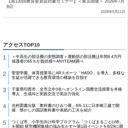
【第130回教育委員会対象セミナー】＜東京開催＞ 2026年7月
8日
2026年5月11日
アクセスTOP10
＜中高生の部活費の実態調査＞運動部の部活費は年間8.4万円
保護者の65％が負担感〜ANYTEAM調べ
聖望学園、体育授業等にARスポーツ「HADO」を導入、多様な
生徒が活躍できる教育環境の構築を目指す
千葉県印西市、全市立中3生へオンライン国際交流授業を本格
導入 生成AIと実践交流で英語力強化
光村図書出版「教科書のひみつ展」8/6-11に日本橋三越で開
催 懐かしの国語教科書や表紙の工夫を紹介
つくば市、小学生向け科学プログラム「つくばまるごとLAB」
を開始 研究機関集積の強み生かす〜第1回イベントを8/29に開