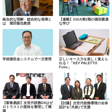
統合的な理解・総合的な発揮と
【連載】GIGA第2期の個別最適
は 堀田龍也教授
な学び
学校徴収金システムで一元管理
正しいキー入力を楽しく覚えら
れる！「KEY PALETTO
Folio」
【新春鼎談】次世代校務DXはゼ
【討議】次世代校務環境の全体
ロトラストの意味を整理して構
設計を｢共創｣で支援
築