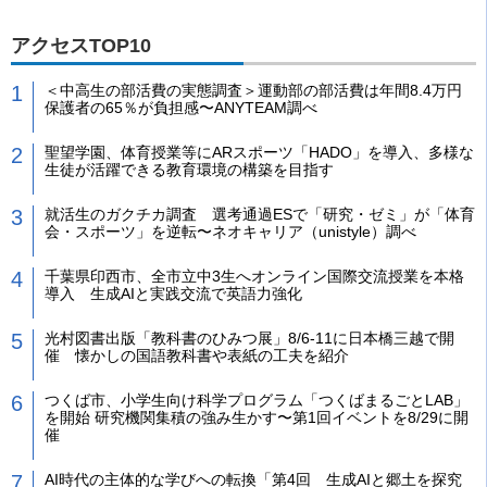
アクセスTOP10
＜中高生の部活費の実態調査＞運動部の部活費は年間8.4万円
保護者の65％が負担感〜ANYTEAM調べ
聖望学園、体育授業等にARスポーツ「HADO」を導入、多様な
生徒が活躍できる教育環境の構築を目指す
就活生のガクチカ調査 選考通過ESで「研究・ゼミ」が「体育
会・スポーツ」を逆転〜ネオキャリア（unistyle）調べ
千葉県印西市、全市立中3生へオンライン国際交流授業を本格
導入 生成AIと実践交流で英語力強化
光村図書出版「教科書のひみつ展」8/6-11に日本橋三越で開
催 懐かしの国語教科書や表紙の工夫を紹介
つくば市、小学生向け科学プログラム「つくばまるごとLAB」
を開始 研究機関集積の強み生かす〜第1回イベントを8/29に開
催
AI時代の主体的な学びへの転換「第4回 生成AIと郷土を探究