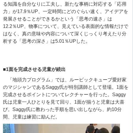
る知識を自分なりに工夫し、新たな事柄に対応する「応用
力」が
17.9
％
UP
、一定時間にどのぐらい速く、アイデアを
発展させることができるかという「思考の速さ」は
12.2
％
UP
、物事について、見えている表面的な情報だけで
はなく、真の意味や内容について深くじっくり考えたり分
析する「思考の深さ」は
5.01
％
UP
した。
■1面を完成させる児童が続出
「地頭力プログラム」では、ルービックキューブ愛好家
のマジシャンである
Saggy
氏が特別講師として登場。
1
面を
完成させるポイントについてレクチャーを行った。
Saggy
氏は児童一人ひとりを見て回り、
1
面が揃うと児童は大喜
び。
Saggy
氏に教わった手順を思い出しながら、約
10
分
間、児童は練習に励んだ。