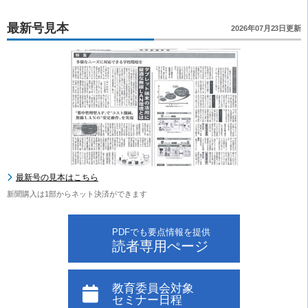
最新号見本
2026年07月23日更新
最新号の見本はこちら
新聞購入は1部からネット決済ができます
PDFでも要点情報を提供
読者専用ぺージ
教育委員会対象
セミナー日程