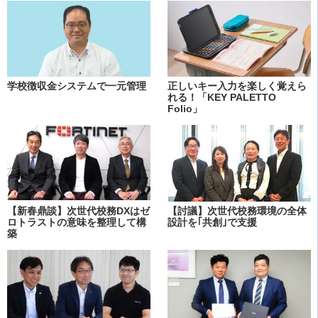
学校徴収金システムで一元管理
正しいキー入力を楽しく覚えら
れる！「KEY PALETTO
Folio」
【新春鼎談】次世代校務DXはゼ
【討議】次世代校務環境の全体
ロトラストの意味を整理して構
設計を｢共創｣で支援
築