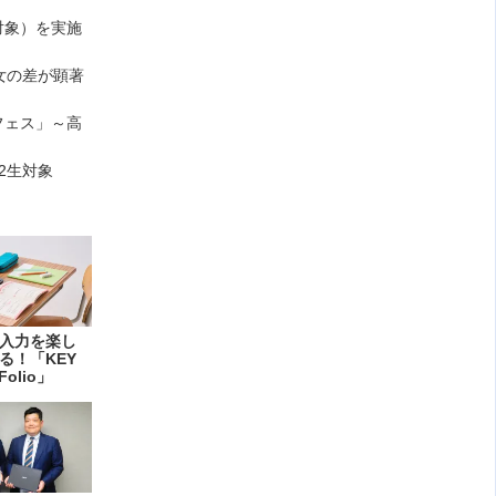
対象）を実施
女の差が顕著
フェス」～高
・2生対象
入力を楽し
る！「KEY
Folio」