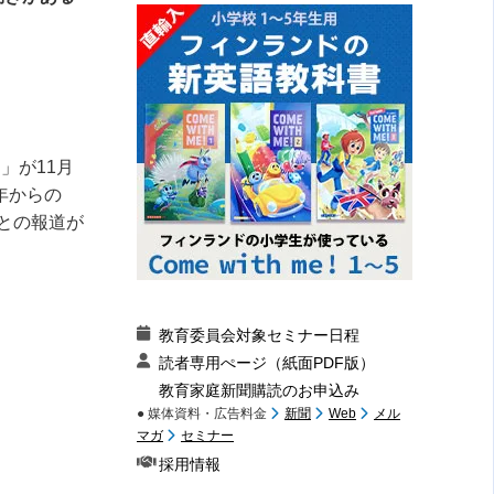
コ」が
11
月
年からの
との報道が
教育委員会対象セミナー日程
読者専用ぺージ（紙面PDF版）
教育家庭新聞購読のお申込み
● 媒体資料・広告料金
新聞
Web
メル
マガ
セミナー
採用情報