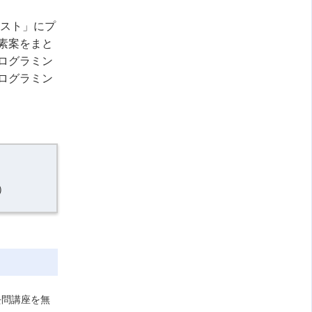
スト」にプ
素案をまと
ログラミン
ログラミン
）
去問講座を無