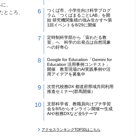
らに、
つくば市、小学生向け科学プログ
たところ、
ラム「つくばまるごとLAB」を開
始 研究機関集積の強み生かす〜第
1回イベントを8/29に開催
定時制科学部から「宙わたる教
室」へ 科学の出発点は自然現象
への好奇心
Google for Education「Gemini for
Education 活用事例コンテスト」
開催 教育現場のAI実践事例や活
用アイデアを募集中
次世代校務DX 都道府県域共同利用
推進セミナー(群馬開催）
文部科学省、教職員向けプチ学習
会を8/5からオンライン開催〜生成
AIや校務DXなど全5テーマ
アクセスランキングTOP30はこちら