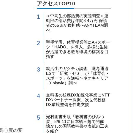
アクセスTOP10
＜中高生の部活費の実態調査＞運
動部の部活費は年間8.4万円 保護
者の65％が負担感〜ANYTEAM調
べ
聖望学園、体育授業等にARスポー
ツ「HADO」を導入、多様な生徒
が活躍できる教育環境の構築を目
指す
就活生のガクチカ調査 選考通過
ESで「研究・ゼミ」が「体育会・
スポーツ」を逆転〜ネオキャリア
（unistyle）調べ
文科省の校務DX加速化事業にNTT
DXパートナー採択、次世代校務
DX環境整備を伴走支援
光村図書出版「教科書のひみつ
展」8/6-11に日本橋三越で開催
懐かしの国語教科書や表紙の工夫
関心度の変
を紹介