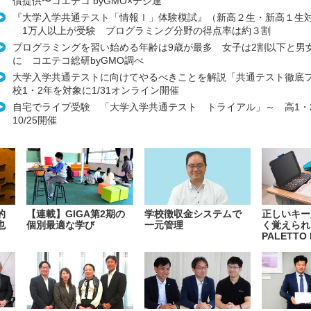
償提供〜コエテコ byGMO×デジ連
『大学入学共通テスト「情報Ⅰ」体験模試』（新高２生・新高１生
1万人以上が受験 プログラミング分野の得点率は約３割
プログラミングを習い始める年齢は9歳が最多 女子は2割以下と男
に コエテコ総研byGMO調べ
大学入学共通テストに向けてやるべきことを解説「共通テスト徹底
校1・2年を対象に1/31オンライン開催
自宅でライブ受験 「大学入学共通テスト トライアル」～ 高1
10/25開催
的
【連載】GIGA第2期の
学校徴収金システムで
正しいキー
也
個別最適な学び
一元管理
く覚えられ
PALETTO 