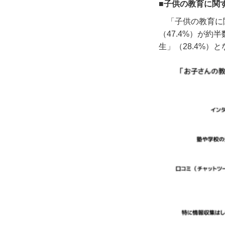
■子供の教育に関
「子供の教育に
（
47.4%
）が約半
生」（
28.4%
）と