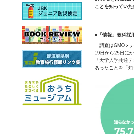
ことを知っていた
■「情報」教科採
調査は
GMO
メ
19
日から
25
日にか
「大学入学共通テ
あったことを「知