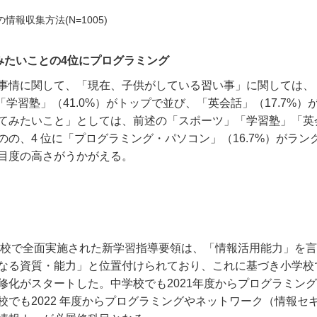
報収集方法(N=1005)
みたいことの4位にプログラミング
事情に関して、「現在、子供がしている習い事」に関しては、
「学習塾」（
41.0%
）がトップで並び、「英会話」（
17.7%
）
てみたいこと」としては、前述の「スポーツ」「学習塾」「英
のの、
4
位に「プログラミング・パソコン」（
16.7%
）がラン
目度の高さがうかがえる。
小学校で全面実施された新学習指導要領は、「情報活用能力」を
なる資質・能力」と位置付けられており、これに基づき小学校
修化がスタートした。中学校でも
2021
年度からプログラミング
校でも
2022
年度からプログラミングやネットワーク（情報セ