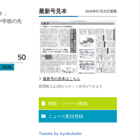
最新号見本
2026年07月23日更新
ト」
や学校の先
最新号の見本はこちら
新聞購入は1部からネット決済ができます
情報・リリース投稿
ニュース配信登録
Tweets by kyoikukatei