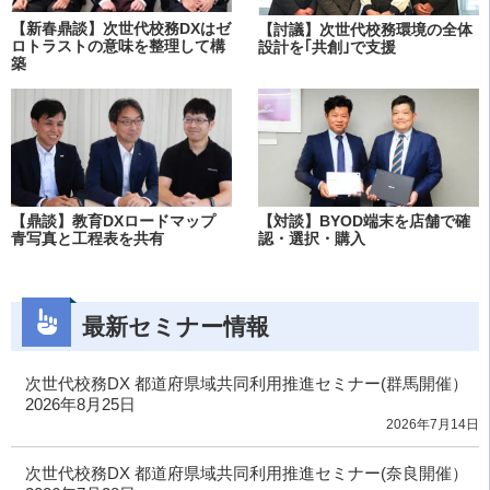
【新春鼎談】次世代校務DXはゼ
【討議】次世代校務環境の全体
ロトラストの意味を整理して構
設計を｢共創｣で支援
築
【鼎談】教育DXロードマップ
【対談】BYOD端末を店舗で確
青写真と工程表を共有
認・選択・購入
最新セミナー情報
次世代校務DX 都道府県域共同利用推進セミナー(群馬開催）
2026年8月25日
2026年7月14日
次世代校務DX 都道府県域共同利用推進セミナー(奈良開催）