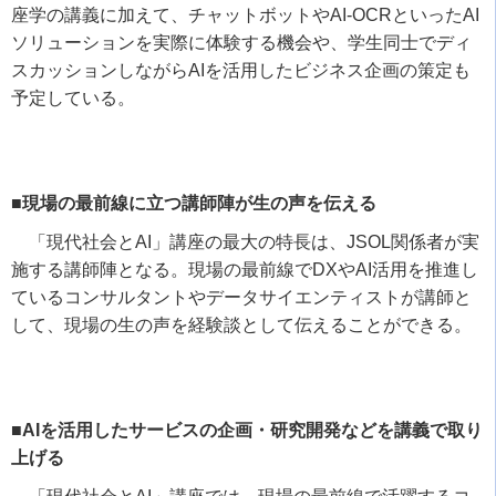
座学の講義に加えて、チャットボットや
AI-OCR
といった
AI
ソリューションを実際に体験する機会や、学生同士でディ
スカッションしながら
AI
を活用したビジネス企画の策定も
予定している。
■現場の最前線に立つ講師陣が生の声を伝える
「現代社会と
AI
」講座の最大の特長は、
JSOL
関係者が実
施する講師陣となる。現場の最前線で
DX
や
AI
活用を推進し
ているコンサルタントやデータサイエンティストが講師と
して、現場の生の声を経験談として伝えることができる。
■AIを活用したサービスの企画・研究開発などを講義で取り
上げる