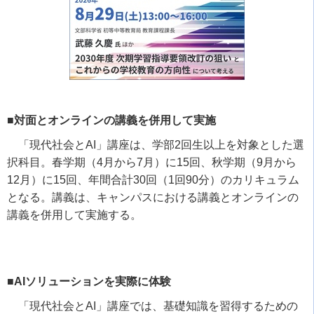
■対面とオンラインの講義を併用して実施
「現代社会と
AI
」講座は、学部
2
回生以上を対象とした選
択科目。春学期（
4
月から
7
月）に
15
回、秋学期（
9
月から
12
月）に
15
回、年間合計
30
回（
1
回
90
分）のカリキュラム
となる。講義は、キャンパスにおける講義とオンラインの
講義を併用して実施する。
■AIソリューションを実際に体験
「現代社会と
AI
」講座では、基礎知識を習得するための