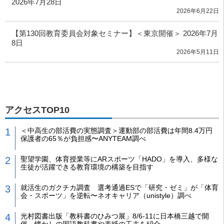
2026年7月28日
2026年6月22日
【第130回教育委員会対象セミナー】＜東京開催＞ 2026年7月
8日
2026年5月11日
アクセスTOP10
＜中高生の部活費の実態調査＞運動部の部活費は年間8.4万円
保護者の65％が負担感〜ANYTEAM調べ
聖望学園、体育授業等にARスポーツ「HADO」を導入、多様な
生徒が活躍できる教育環境の構築を目指す
就活生のガクチカ調査 選考通過ESで「研究・ゼミ」が「体育
会・スポーツ」を逆転〜ネオキャリア（unistyle）調べ
光村図書出版「教科書のひみつ展」8/6-11に日本橋三越で開
催 懐かしの国語教科書や表紙の工夫を紹介