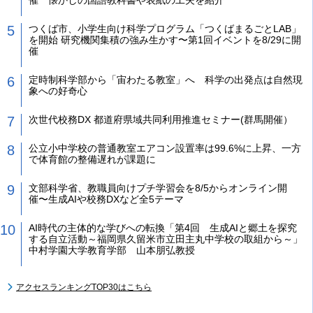
つくば市、小学生向け科学プログラム「つくばまるごとLAB」
を開始 研究機関集積の強み生かす〜第1回イベントを8/29に開
催
定時制科学部から「宙わたる教室」へ 科学の出発点は自然現
象への好奇心
次世代校務DX 都道府県域共同利用推進セミナー(群馬開催）
公立小中学校の普通教室エアコン設置率は99.6%に上昇、一方
で体育館の整備遅れが課題に
文部科学省、教職員向けプチ学習会を8/5からオンライン開
催〜生成AIや校務DXなど全5テーマ
AI時代の主体的な学びへの転換「第4回 生成AIと郷土を探究
する自立活動～福岡県久留米市立田主丸中学校の取組から～」
中村学園大学教育学部 山本朋弘教授
アクセスランキングTOP30はこちら