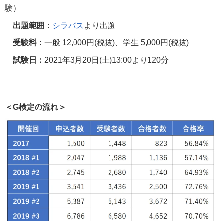
験）
出題範囲：
シラバス
より出題
受験料：
一般
12,000
円
(
税抜
)
、学生
5,000
円
(
税抜
)
試験日：
2021
年
3
月
20
日
(
土
)13:00
より
120
分
＜G検定の流れ＞