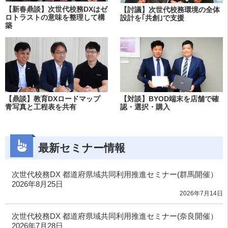
【新春鼎談】次世代校務DXはゼ
【討議】次世代校務環境の全体
ロトラストの意味を整理して構
設計を｢共創｣で支援
築
【鼎談】教育DXロードマップ
【対談】BYOD端末を店舗で確
青写真と工程表を共有
認・選択・購入
最新セミナー情報
次世代校務DX 都道府県域共同利用推進セミナー(群馬開催）
2026年8月25日
2026年7月14日
次世代校務DX 都道府県域共同利用推進セミナー(奈良開催）
2026年7月28日