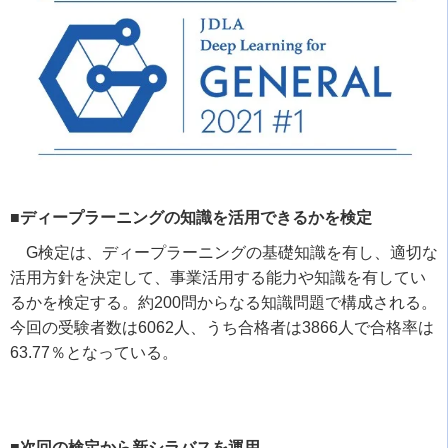
■ディープラーニングの知識を活用できるかを検定
G
検定は、ディープラーニングの基礎知識を有し、適切な
活用方針を決定して、事業活用する能力や知識を有してい
るかを検定する。約
200
問からなる知識問題で構成される。
今回の受験者数は
6062
人、うち合格者は
3866
人で合格率は
63.77
％となっている。
■次回の検定から新シラバスを運用