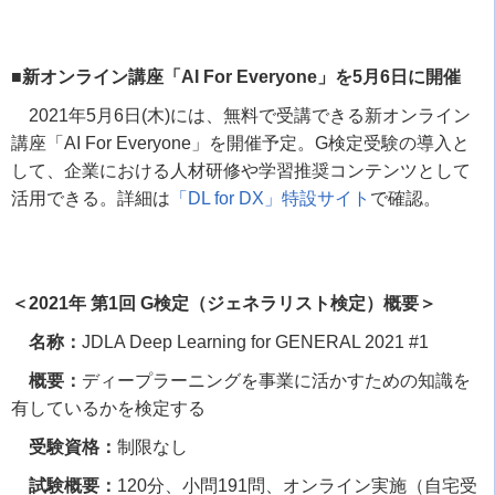
■新オンライン講座「AI For Everyone」を5月6日に開催
2021
年
5
月
6
日
(
木
)
には、無料で受講できる新オンライン
講座「
AI For Everyone
」を開催予定。
G
検定受験の導入と
して、企業における人材研修や学習推奨コンテンツとして
活用できる。詳細は
「
DL for DX
」特設サイト
で確認。
＜2021年 第1回 G検定（ジェネラリスト検定）概要＞
名称：
JDLA Deep Learning for GENERAL 2021 #1
概要：
ディープラーニングを事業に活かすための知識を
有しているかを検定する
受験資格：
制限なし
試験概要：
120
分、小問
191
問、オンライン実施（自宅受