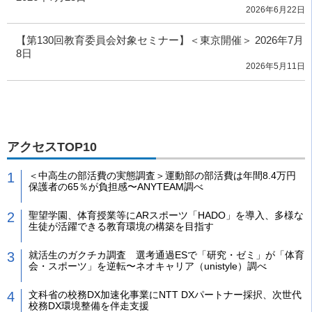
2026年6月22日
【第130回教育委員会対象セミナー】＜東京開催＞ 2026年7月
8日
2026年5月11日
アクセスTOP10
＜中高生の部活費の実態調査＞運動部の部活費は年間8.4万円
保護者の65％が負担感〜ANYTEAM調べ
聖望学園、体育授業等にARスポーツ「HADO」を導入、多様な
生徒が活躍できる教育環境の構築を目指す
就活生のガクチカ調査 選考通過ESで「研究・ゼミ」が「体育
会・スポーツ」を逆転〜ネオキャリア（unistyle）調べ
文科省の校務DX加速化事業にNTT DXパートナー採択、次世代
校務DX環境整備を伴走支援