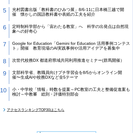
光村図書出版「教科書のひみつ展」8/6-11に日本橋三越で開
催 懐かしの国語教科書や表紙の工夫を紹介
定時制科学部から「宙わたる教室」へ 科学の出発点は自然現
象への好奇心
Google for Education「Gemini for Education 活用事例コンテス
ト」開催 教育現場のAI実践事例や活用アイデアを募集中
次世代校務DX 都道府県域共同利用推進セミナー(群馬開催）
文部科学省、教職員向けプチ学習会を8/5からオンライン開
催〜生成AIや校務DXなど全5テーマ
小・中学校「情報」時数を提案～PC教室の工夫と整備促進案も
検討～中教審 総則・評価特別部会
アクセスランキングTOP30はこちら