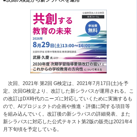
次回、
2021
年 第
2
回
G
検定は、
2021
年
7
月
17
日
(
土
)
を予
定。次回
G
検定より、改訂した新シラバスが運用される。こ
の改訂は
DX
時代のニーズに対応していくために実施するも
ので、
AI
プロジェクトの企画や推進・評価に関する項目等
を組み込んでいく。改訂後の新シラバスの詳細発表、また
新シラバスに対応した公式テキスト第
2
版の販売は
2021
年
4
月下旬頃を予定している。