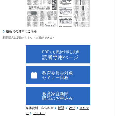
最新号の見本はこちら
新聞購入は1部からネット決済ができます
PDFでも要点情報を提供
読者専用ぺージ
教育委員会対象
セミナー日程
教育家庭新聞
購読のお申込み
媒体資料・広告料金
新聞
Web
メルマ
ガ
セミナー