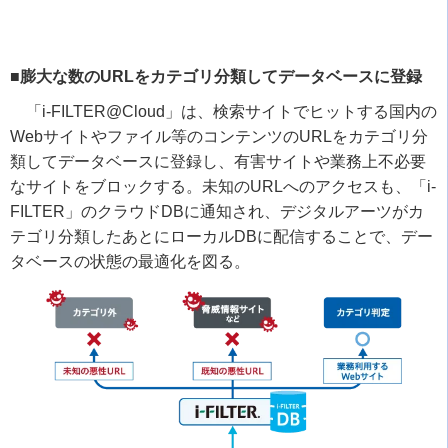
■膨大な数のURLをカテゴリ分類してデータベースに登録
「
i-FILTER@Cloud
」は、検索サイトでヒットする国内の
Web
サイトやファイル等のコンテンツの
URL
をカテゴリ分
類してデータベースに登録し、有害サイトや業務上不必要
なサイトをブロックする。未知の
URL
へのアクセスも、「
i-
FILTER
」のクラウド
DB
に通知され、デジタルアーツがカ
テゴリ分類したあとにローカル
DB
に配信することで、デー
タベースの状態の最適化を図る。