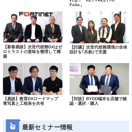
れる！「KEY PALETTO
Folio」
【新春鼎談】次世代校務DXはゼ
【討議】次世代校務環境の全体
ロトラストの意味を整理して構
設計を｢共創｣で支援
築
【鼎談】教育DXロードマップ
【対談】BYOD端末を店舗で確
青写真と工程表を共有
認・選択・購入
最新セミナー情報