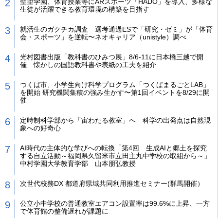
聖望学園、体育授業等にARスポーツ「HADO」を導入、多様な
生徒が活躍できる教育環境の構築を目指す
就活生のガクチカ調査 選考通過ESで「研究・ゼミ」が「体育
会・スポーツ」を逆転〜ネオキャリア（unistyle）調べ
光村図書出版「教科書のひみつ展」8/6-11に日本橋三越で開
催 懐かしの国語教科書や表紙の工夫を紹介
つくば市、小学生向け科学プログラム「つくばまるごとLAB」
を開始 研究機関集積の強み生かす〜第1回イベントを8/29に開
催
定時制科学部から「宙わたる教室」へ 科学の出発点は自然現
象への好奇心
AI時代の主体的な学びへの転換「第4回 生成AIと郷土を探究
する自立活動～福岡県久留米市立田主丸中学校の取組から～」
中村学園大学教育学部 山本朋弘教授
次世代校務DX 都道府県域共同利用推進セミナー(群馬開催）
公立小中学校の普通教室エアコン設置率は99.6%に上昇、一方
で体育館の整備遅れが課題に