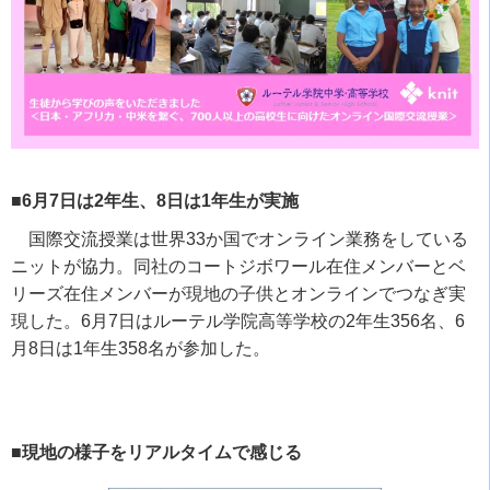
■6月7日は2年生、8日は1年生が実施
国際交流授業は世界
33
か国でオンライン業務をしている
ニットが協力。同社のコートジボワール在住メンバーとベ
リーズ在住メンバーが現地の子供とオンラインでつなぎ実
現した。
6
月
7
日はルーテル学院高等学校の
2
年生
356
名、
6
月
8
日は
1
年生
358
名が参加した。
■現地の様子をリアルタイムで感じる