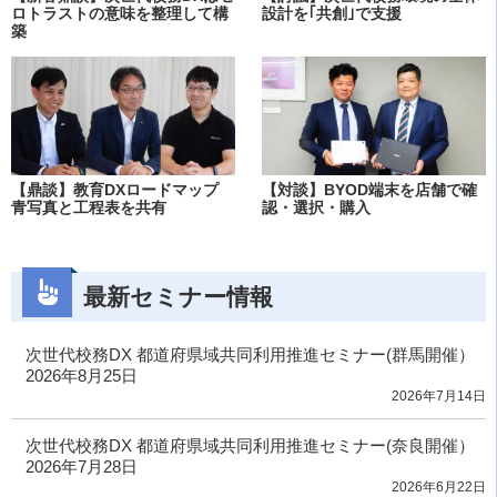
ロトラストの意味を整理して構
設計を｢共創｣で支援
築
【鼎談】教育DXロードマップ
【対談】BYOD端末を店舗で確
青写真と工程表を共有
認・選択・購入
最新セミナー情報
次世代校務DX 都道府県域共同利用推進セミナー(群馬開催）
2026年8月25日
2026年7月14日
次世代校務DX 都道府県域共同利用推進セミナー(奈良開催）
2026年7月28日
2026年6月22日