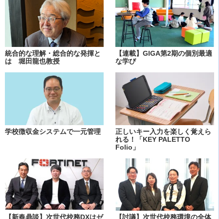
統合的な理解・総合的な発揮と
【連載】GIGA第2期の個別最適
は 堀田龍也教授
な学び
学校徴収金システムで一元管理
正しいキー入力を楽しく覚えら
れる！「KEY PALETTO
Folio」
【新春鼎談】次世代校務DXはゼ
【討議】次世代校務環境の全体