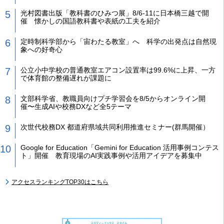
光村図書出版「教科書のひみつ展」8/6-11に日本橋三越で開
催 懐かしの国語教科書や表紙の工夫を紹介
定時制科学部から「宙わたる教室」へ 科学の出発点は自然現
象への好奇心
公立小中学校の普通教室エアコン設置率は99.6%に上昇、一方
で体育館の整備遅れが課題に
文部科学省、教職員向けプチ学習会を8/5からオンライン開
催〜生成AIや校務DXなど全5テーマ
次世代校務DX 都道府県域共同利用推進セミナー(群馬開催）
Google for Education「Gemini for Education 活用事例コンテス
ト」開催 教育現場のAI実践事例や活用アイデアを募集中
アクセスランキングTOP30はこちら