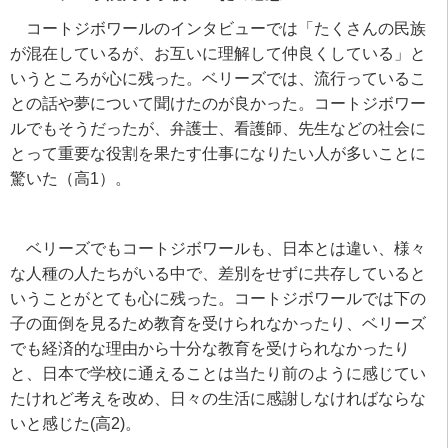
コートジボワールのインタビューでは「たくさんの民族
が混在しているが、お互いに理解して仲良くしている」と
いうところが心に残った。ベリーズでは、流行っているこ
との話や夢について聞けたのが良かった。コートジボワー
ルでもそうだったが、弁護士、看護師、先生などの社会に
とって重要な役割を果たす仕事になりたい人が多いことに
驚いた（高
1
）。
ベリーズでもコートジボワールも、日本とは違い、様々
な人種の人たちがいる中で、差別をせずに共存していると
いうことがとても心に残った。コートジボワールでは下の
子の面倒を見るため教育を受けられなかったり、ベリーズ
でも経済的な理由から十分な教育を受けられなかったり
と、日本で学校に通えることは当たり前のように感じてい
たけれど考えを改め、日々の生活に感謝しなければならな
いと感じた
(
高
2)
。