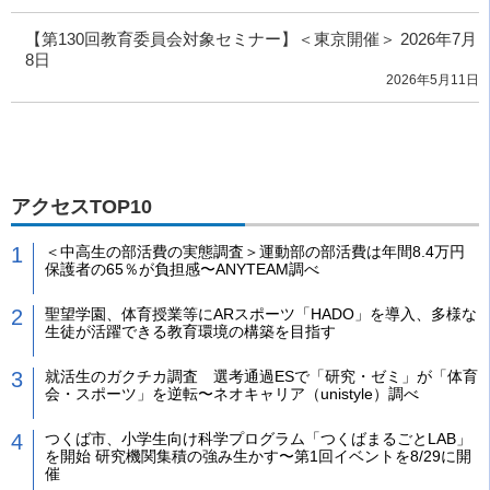
【第130回教育委員会対象セミナー】＜東京開催＞ 2026年7月
8日
2026年5月11日
アクセスTOP10
＜中高生の部活費の実態調査＞運動部の部活費は年間8.4万円
保護者の65％が負担感〜ANYTEAM調べ
聖望学園、体育授業等にARスポーツ「HADO」を導入、多様な
生徒が活躍できる教育環境の構築を目指す
就活生のガクチカ調査 選考通過ESで「研究・ゼミ」が「体育
会・スポーツ」を逆転〜ネオキャリア（unistyle）調べ
つくば市、小学生向け科学プログラム「つくばまるごとLAB」
を開始 研究機関集積の強み生かす〜第1回イベントを8/29に開
催