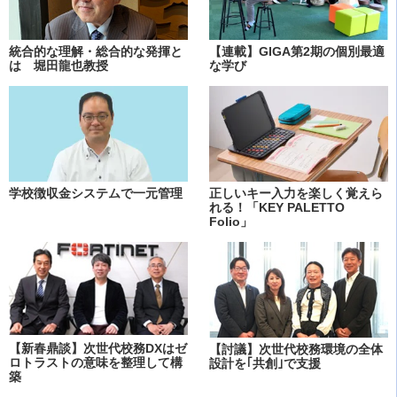
統合的な理解・総合的な発揮と
【連載】GIGA第2期の個別最適
は 堀田龍也教授
な学び
学校徴収金システムで一元管理
正しいキー入力を楽しく覚えら
れる！「KEY PALETTO
Folio」
【新春鼎談】次世代校務DXはゼ
【討議】次世代校務環境の全体
ロトラストの意味を整理して構
設計を｢共創｣で支援
築