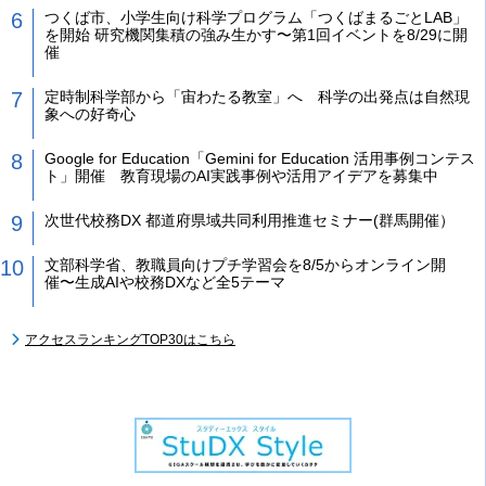
つくば市、小学生向け科学プログラム「つくばまるごとLAB」
を開始 研究機関集積の強み生かす〜第1回イベントを8/29に開
催
定時制科学部から「宙わたる教室」へ 科学の出発点は自然現
象への好奇心
Google for Education「Gemini for Education 活用事例コンテス
ト」開催 教育現場のAI実践事例や活用アイデアを募集中
次世代校務DX 都道府県域共同利用推進セミナー(群馬開催）
文部科学省、教職員向けプチ学習会を8/5からオンライン開
催〜生成AIや校務DXなど全5テーマ
アクセスランキングTOP30はこちら