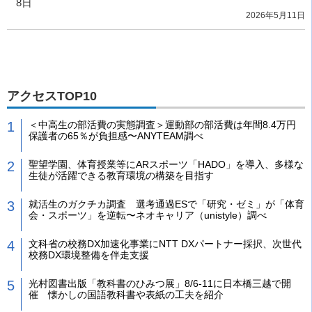
8日
2026年5月11日
アクセスTOP10
＜中高生の部活費の実態調査＞運動部の部活費は年間8.4万円
保護者の65％が負担感〜ANYTEAM調べ
聖望学園、体育授業等にARスポーツ「HADO」を導入、多様な
生徒が活躍できる教育環境の構築を目指す
就活生のガクチカ調査 選考通過ESで「研究・ゼミ」が「体育
会・スポーツ」を逆転〜ネオキャリア（unistyle）調べ
文科省の校務DX加速化事業にNTT DXパートナー採択、次世代
校務DX環境整備を伴走支援
光村図書出版「教科書のひみつ展」8/6-11に日本橋三越で開
催 懐かしの国語教科書や表紙の工夫を紹介