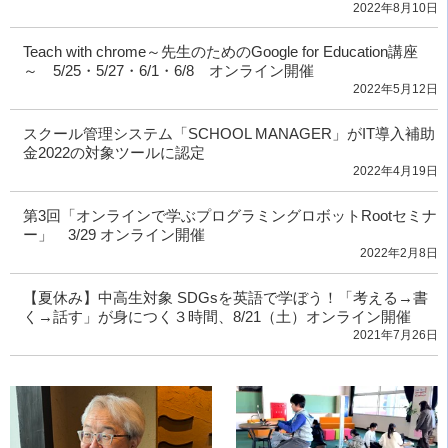
2022年8月10日
Teach with chrome～先生のためのGoogle for Education講座
～ 5/25・5/27・6/1・6/8 オンライン開催
2022年5月12日
スクール管理システム「SCHOOL MANAGER」がIT導入補助
金2022の対象ツールに認定
2022年4月19日
第3回「オンラインで学ぶプログラミングロボットRootセミナ
ー」 3/29 オンライン開催
2022年2月8日
【夏休み】中高生対象 SDGsを英語で学ぼう！「考える→書
く→話す」が身につく３時間、8/21（土）オンライン開催
2021年7月26日