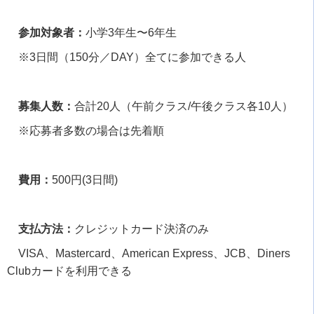
参加対象者：
小学
3
年生〜
6
年生
※
3
日間（
150
分／
DAY
）全てに参加できる人
募集人数：
合計
20
人（午前クラス
/
午後クラス各
10
人）
※応募者多数の場合は先着順
費用：
500
円
(3
日間
)
支払方法：
クレジットカード決済のみ
VISA、
Mastercard
、
American Express
、
JCB
、
Diners
Club
カードを利用できる