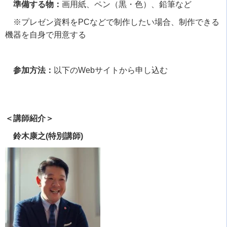
準備する物：
画用紙、ペン（黒・色）、鉛筆など
※プレゼン資料を
PC
などで制作したい場合、制作できる
機器を自身で用意する
参加方法：
以下の
Web
サイト
から申し込む
＜講師紹介＞
鈴木康之(特別講師)