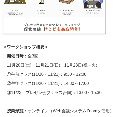
＜ワークショップ概要＞
開催日時：
全
3
回
11月
20
日
(
土
)
、
11
月
21
日
(
日
)
、
11
月
23
日
(
祝・火
)
①午前クラス(
11/20
・
11/21)
：
9:30
～
12:00
②午後クラス(
11/20
・
11/21)
：
14:30
～
17:00
③
11/23
プレゼン会(
2
クラス合同)：
13:00
～
15:30
授業形態：
オンライン（
Web
会議システム
Zoom
を使用）