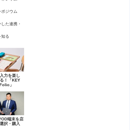
ンポジウム
かした連携・
を知る
入力を楽し
る！「KEY
Folio」
YOD端末を店
選択・購入