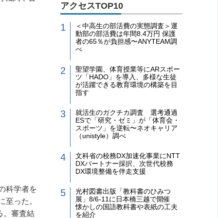
アクセスTOP10
＜中高生の部活費の実態調査＞運
動部の部活費は年間8.4万円 保護
者の65％が負担感〜ANYTEAM調
べ
聖望学園、体育授業等にARスポー
ツ「HADO」を導入、多様な生徒
が活躍できる教育環境の構築を目
指す
就活生のガクチカ調査 選考通過
ESで「研究・ゼミ」が「体育会・
スポーツ」を逆転〜ネオキャリア
（unistyle）調べ
文科省の校務DX加速化事業にNTT
DXパートナー採択、次世代校務
DX環境整備を伴走支援
の科学者を
光村図書出版「教科書のひみつ
展」8/6-11に日本橋三越で開催
に至った。
懐かしの国語教科書や表紙の工夫
る。審査結
を紹介