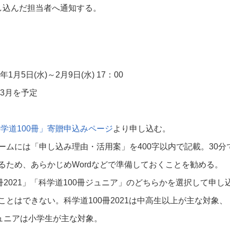
し込んだ担当者へ通知する。
年
1
月
5
日
(
水
)
～
2
月
9
日
(
水
) 17
：
00
3
月を予定
科学道
100
冊」寄贈申込みページ
より申し込む。
ームには「申し込み理由・活用案」を
400
字以内で記載。
30
分
るため、あらかじめ
Word
などで準備しておくことを勧める。
冊
2021
」「科学道
100
冊ジュニア」のどちらかを選択して申し
ことはできない。科学道
100
冊
2021
は中高生以上が主な対象、
ュニアは小学生が主な対象。