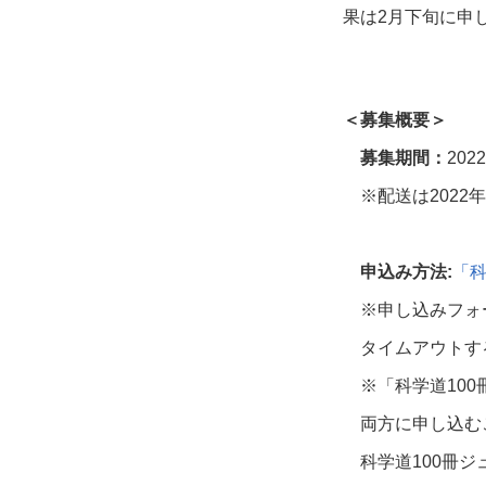
果は
2
月下旬に申
＜募集概要＞
募集期間：
2022
※配送は
2022
年
申込み方法:
「
※申し込みフォ
タイムアウトす
※「科学道
100
両方に申し込む
科学道
100
冊ジ