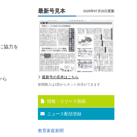
最新号見本
2026年07月23日更新
に協力を
最新号の見本はこちら
から
新聞購入は1部からネット決済ができます
情報・リリース投稿
ニュース配信登録
教育家庭新聞