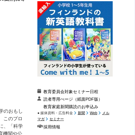
教育委員会対象セミナー日程
読者専用ぺージ（紙面PDF版）
教育家庭新聞購読のお申込み
学のおもし
● 媒体資料・広告料金
新聞
Web
メル
、このプロ
マガ
セミナー
に、「科学
採用情報
育機関や公