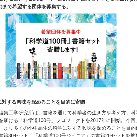
水)まで希望する団体を募集する。
に対する興味を深めることを目的に寄贈
編集工学研究所は、書籍を通じて科学者の生き方や考え方、科
を届ける「科学道
100
冊」プロジェクトを
2017
年に開始。今回
、より多くの小中高生の科学に対する興味を深めることを目的
書籍
30
セット、「科学道
100
冊ジュニア」の書籍
20
セットを教