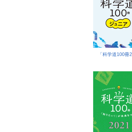
「科学道
100
冊
2