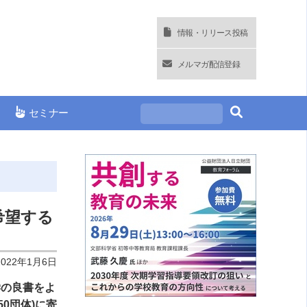
情報・リリース投稿
メルマガ配信登録
セミナー
希望する
2022年1月6日
学の良書をよ
0団体)に寄