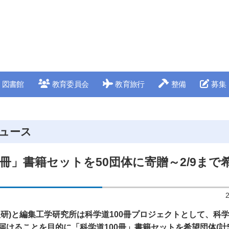
図書館
教育委員会
教育旅行
整備
募集
ュース
0冊」書籍セットを50団体に寄贈～2/9まで
理研)と編集工学研究所は科学道100冊プロジェクトとして、科
届けることを目的に「科学道100冊」書籍セットを希望団体(計5