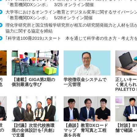
「教育機関DXシンポ」 3/25 オンライン開催
大学等におけるオンライン教育とデジタル変革に関するサイバーシ
「教育機関DXシンポ」 5/28オンライン開催
理化学研究所と国立情報学研究所が相互の研究開発能力と人材を活
協力に関する協定を締結
｢科学道100冊2019｣スタート 本を通じて科学者の生き方・考え方
的
【連載】GIGA第2期の
学校徴収金システムで
正しいキー
也
個別最適な学び
一元管理
く覚えられ
PALETTO 
校
【討議】次世代校務環
【鼎談】教育DXロード
【対談】B
の
境の全体設計を｢共創｣
マップ 青写真と工程
舗で確認・
で支援
表を共有