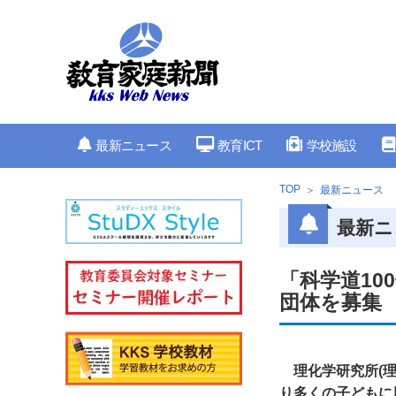
最新ニュース
教育ICT
学校施設
TOP
最新ニュース
最新ニ
「科学道10
団体を募集
理化学研究所(
り多くの子どもに