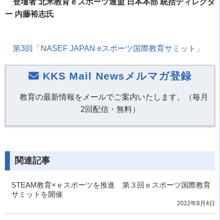
登壇者 北米教育ｅスポーツ連盟 日本本部 統括ディレクタ
ー 内藤裕志氏
第
3
回「
NASEF JAPAN e
スポーツ国際教育サミット」
KKS Mail Newsメルマガ登録
教育の最新情報をメールでご案内いたします。（毎月
2回配信・無料）
関連記事
STEAM教育×ｅスポーツを推進 第３回ｅスポーツ国際教育
サミットを開催
2022年8月4日