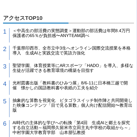
アクセスTOP10
＜中高生の部活費の実態調査＞運動部の部活費は年間8.4万円
保護者の65％が負担感〜ANYTEAM調べ
千葉県印西市、全市立中3生へオンライン国際交流授業を本格
導入 生成AIと実践交流で英語力強化
聖望学園、体育授業等にARスポーツ「HADO」を導入、多様な
生徒が活躍できる教育環境の構築を目指す
光村図書出版「教科書のひみつ展」8/6-11に日本橋三越で開
催 懐かしの国語教科書や表紙の工夫を紹介
抽象的な算数を視覚化 ピタゴラスイッチ制作陣と共同開発し
た映像コンテンツ「目で見る算数」個人向け配信開始〜教育出
版
AI時代の主体的な学びへの転換「第4回 生成AIと郷土を探究
する自立活動～福岡県久留米市立田主丸中学校の取組から～」
中村学園大学教育学部 山本朋弘教授