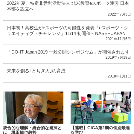
2022年夏、特定非営利活動法人 北米教育eスポーツ連盟 日本
本部を設立へ
2022年7月3日
日本初！高校生がeスポーツの可能性を発表「eスポーツ・ク
リエイティブ・チャレンジ」11/14 初開催～NASEF JAPAN
2021年11月5日
「DO-IT Japan 2019 一般公開シンポジウム」が開催されます
2019年7月19日
未来を創る｢とちぎ人｣の育成
2018年1月1日
統合的な理解・総合的な発揮と
【連載】GIGA第2期の個別最適
は 堀田龍也教授
な学び