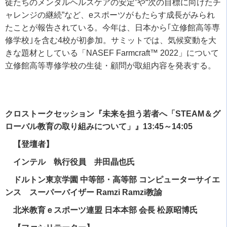
徒たちのメンタルヘルスケアの安定
”
や
“
次の目標に向けたチ
ャレンジの継続
”
など、
e
スポーツがもたらす成長がみられ
たことが報告されている。今年は、日本から｢立修館高等専
修学校｣を含む
4
校が初参加。サミットでは、気候変動を大
きな題材としている「
NASEF Farmcraft™ 2022
」について
立修館高等専修学校の生徒・顧問が取組内容を発表する。
クロストークセッション『未来を担う若者へ「STEAM＆グ
ローバル教育の取り組みについて」』
13:45～14:05
【登壇者】
インテル 執行役員 井田晶也氏
ドルトン東京学園 中等部・高等部 コンピューターサイエ
ンス スーパーバイザー Ramzi Ramzi教諭
北米教育ｅスポーツ連盟 日本本部 会長 松原昭博氏