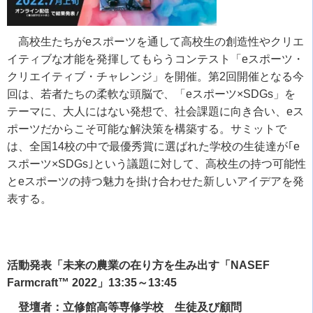
高校生たちが
e
スポーツを通して高校生の創造性やクリエ
イティブな才能を発揮してもらうコンテスト「
e
スポーツ・
クリエイティブ・チャレンジ」を開催。第
2
回開催となる今
回は、若者たちの柔軟な頭脳で、「
e
スポーツ
×SDGs
」を
テーマに、大人にはない発想で、社会課題に向き合い、
e
ス
ポーツだからこそ可能な解決策を構築する。サミットで
は、全国
14
校の中で最優秀賞に選ばれた学校の生徒達が｢
e
スポーツ
×SDGs
｣という議題に対して、高校生の持つ可能性
と
e
スポーツの持つ魅力を掛け合わせた新しいアイデアを発
表する。
活動発表「未来の農業の在り方を生み出す「NASEF
Farmcraft™ 2022」13:35～13:45
登壇者：立修館高等専修学校 生徒及び顧問