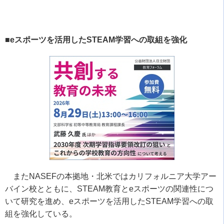
■eスポーツを活用したSTEAM学習への取組を強化
また
NASEF
の本拠地・北米ではカリフォルニア大学アー
バイン校とともに、
STEAM
教育と
e
スポーツの関連性につ
いて研究を進め、
e
スポーツを活用した
STEAM
学習への取
組を強化している。