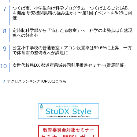
つくば市、小学生向け科学プログラム「つくばまるごとLAB」
を開始 研究機関集積の強み生かす〜第1回イベントを8/29に開
催
定時制科学部から「宙わたる教室」へ 科学の出発点は自然現
象への好奇心
公立小中学校の普通教室エアコン設置率は99.6%に上昇、一方
で体育館の整備遅れが課題に
次世代校務DX 都道府県域共同利用推進セミナー(群馬開催）
アクセスランキングTOP30はこちら