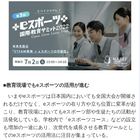
■教育現場でもeスポーツの活用が進む
いまや
e
スポーツは日本国内においても全国大会が開催さ
れるだけでなく、
e
スポーツの在り方や立ち位置に変革が起
こり、教育現場においても
e
スポーツ部や生徒たちの活動が
活発化している。学校内で「
e
スポーツコース」などの設立
も増加の一途にあり、次世代を成長させる教育ツールとし
ての
e
スポーツの活用法に注目が集まっている。