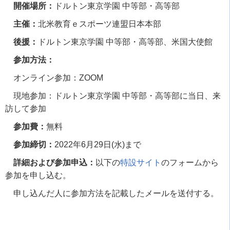
開催場所：
ドルトン東京学園 中等部・高等部
主催：
北米教育ｅスポーツ連盟日本本部
後援：
ドルトン東京学園 中等部・高等部、米国大使館
参加方法：
オンライン参加：
ZOOM
現地参加：ドルトン東京学園 中等部・高等部に当日、来
訪して参加
参加費：
無料
参加締切：
2022
年
6
月
29
日
(
水
)
まで
詳細および参加申込：
以下の
特設サイト
のフォームから
参加を申し込む。
申し込んだ人に参加方法を記載したメールを送付する。