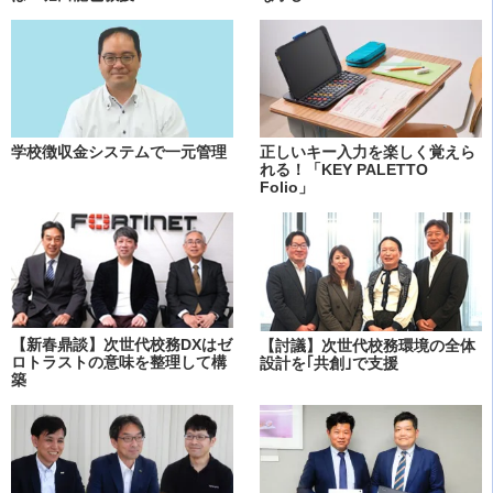
学校徴収金システムで一元管理
正しいキー入力を楽しく覚えら
れる！「KEY PALETTO
Folio」
【新春鼎談】次世代校務DXはゼ
【討議】次世代校務環境の全体
ロトラストの意味を整理して構
設計を｢共創｣で支援
築