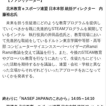
【ファシリテーター】
北米教育ｅスポーツ連盟 日本本部 統括ディレクター 内
藤裕志氏
未来を担う生徒達にどのような教育プログラムを提供し
ていくべきかを既に先進的な
STEAM
プログラムを展開して
いるインテル 執行役員の井田晶也氏と、教育現場におい
て先進的な取組をしているドルトン東京学園中等部・高等
部 コンピューターサイエンススーパーバイザーの
Ramzi
Ramzi
教諭を交えて議論を行う。また、今後の
STEAM
教育
やグローバル教育を行なうにあたって、生徒たちにどうい
った活動を期待するかを議論し、連盟・会社・学校と異な
った立場からそれぞれどういったアプローチをおこなって
いくかを発表する。
終わりに「NASEF JAPANのこれから」14:05～14:10