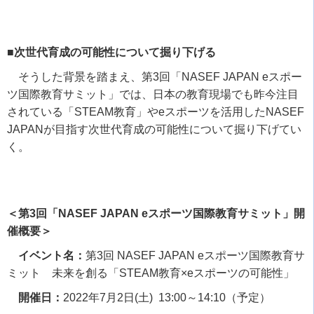
■次世代育成の可能性について掘り下げる
そうした背景を踏まえ、第
3
回「
NASEF JAPAN e
スポー
ツ国際教育サミット」では、日本の教育現場でも昨今注目
されている「
STEAM
教育」や
e
スポーツを活用した
NASEF
JAPAN
が目指す次世代育成の可能性について掘り下げてい
く。
＜第3回「NASEF JAPAN eスポーツ国際教育サミット」開
催概要＞
イベント名：
第
3
回
NASEF JAPAN e
スポーツ国際教育サ
ミット 未来を創る「
STEAM
教育×
e
スポーツの可能性」
開催日：
2022
年
7
月
2
日
(
土
) 13:00
～
14:10
（予定）