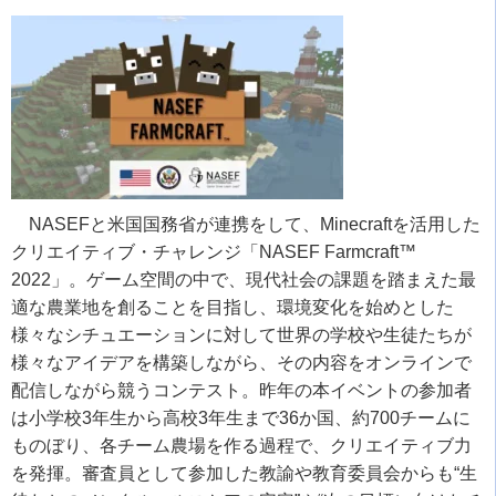
NASEFと米国国務省が連携をして、
Minecraft
を活用した
クリエイティブ・チャレンジ「
NASEF Farmcraft™
2022
」。ゲーム空間の中で、現代社会の課題を踏まえた最
適な農業地を創ることを目指し、環境変化を始めとした
様々なシチュエーションに対して世界の学校や生徒たちが
様々なアイデアを構築しながら、その内容をオンラインで
配信しながら競うコンテスト。昨年の本イベントの参加者
は小学校
3
年生から高校
3
年生まで
36
か国、約
700
チームに
ものぼり、各チーム農場を作る過程で、クリエイティブ力
を発揮。審査員として参加した教諭や教育委員会からも
“
生