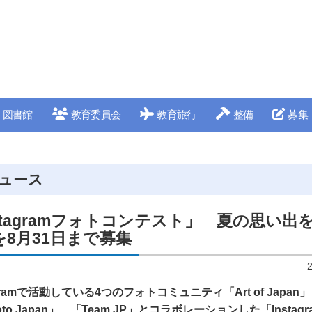
図書館
教育委員会
教育旅行
整備
募集
ュース
stagramフォトコンテスト」 夏の思い出
8月31日まで募集
gramで活動している4つのフォトコミュニティ「Art of Japan」、
oto Japan」、「Team JP」とコラボレーションした「Instag