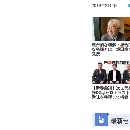
2019年2月4日
統合的な理解・総合
な発揮とは 堀田龍
教授
【新春鼎談】次世代
務DXはゼロトラスト
意味を整理して構築
最新セ