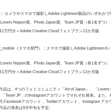
mweek：カメラやスマホで撮影し
Adobe Lightroom
製品のいずれかで
、
Lovers Nippon
賞、
Photo Japan
賞、
Team JP
賞（各
1
名ずつ）
券
1
万円分＋
Adobe Creative Cloud
フォトプラン
12
か月版
week_mobile（スマホ部門）：スマホで撮影し
Adobe Lightroom
モ
、
Lovers Nippon
賞、
Photo Japan
賞、
Team JP
賞（各
1
名ずつ）
券
1
万円分＋
Adobe Creative Cloud
フォトプラン
12
か月版
作品は、
4
つのフォトコミュニティ「
Art of Japan
」、「
Lovers
、「
Team JP
」の
Instagram
アカウントでそれぞれ発表。また、
式
Facebook
アカウント 、
Twitter
アカウント 、
Instagram
アカ
作品の発表は
9
月中旬を予定。