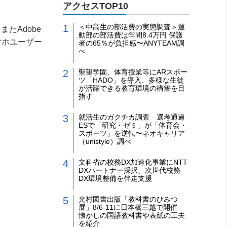
アクセスTOP10
＜中高生の部活費の実態調査＞運
。また
Adobe
動部の部活費は年間8.4万円 保護
マホユーザー
者の65％が負担感〜ANYTEAM調
べ
聖望学園、体育授業等にARスポー
ツ「HADO」を導入、多様な生徒
が活躍できる教育環境の構築を目
指す
就活生のガクチカ調査 選考通過
ESで「研究・ゼミ」が「体育会・
スポーツ」を逆転〜ネオキャリア
（unistyle）調べ
文科省の校務DX加速化事業にNTT
DXパートナー採択、次世代校務
DX環境整備を伴走支援
光村図書出版「教科書のひみつ
展」8/6-11に日本橋三越で開催
懐かしの国語教科書や表紙の工夫
を紹介