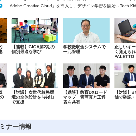
「Adobe Creative Cloud」を導入し、デザイン学習を開始～Tech Kids
的
【連載】GIGA第2期の
学校徴収金システムで
正しいキー
也
個別最適な学び
一元管理
く覚えられ
PALETTO 
校
【討議】次世代校務環
【鼎談】教育DXロード
【対談】B
の
境の全体設計を｢共創｣
マップ 青写真と工程
舗で確認・
で支援
表を共有
ミナー情報