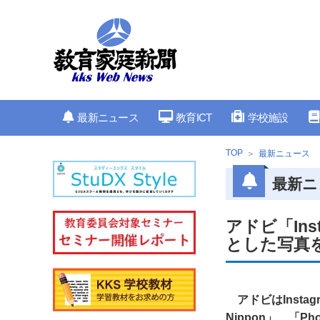
最新ニュース
教育ICT
学校施設
TOP
最新ニュース
最新ニ
アドビ「In
とした写真を
アドビはInsta
Nippon」、「Ph