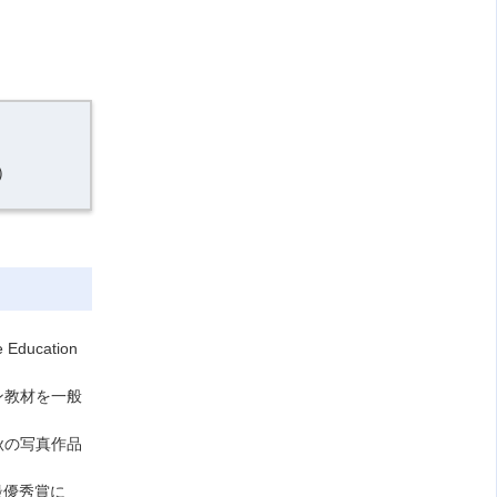
）
ucation
ン教材を一般
秋の写真作品
が最優秀賞に