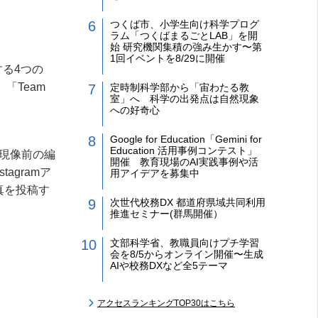
つくば市、小学生向け科学プログ
ラム「つくばまるごとLAB」を開
始 研究機関集積の強み生かす〜第
1回イベントを8/29に開催
する
4
つの
」「
Team
定時制科学部から「宙わたる教
室」へ 科学の出発点は自然現象
への好奇心
Google for Education「Gemini for
Education 活用事例コンテスト」
現像前の編
開催 教育現場のAI実践事例や活
nstagram
ア
用アイデアを募集中
真を投稿す
次世代校務DX 都道府県域共同利用
推進セミナー(群馬開催）
文部科学省、教職員向けプチ学習
会を8/5からオンライン開催〜生成
AIや校務DXなど全5テーマ
アクセスランキングTOP30はこちら