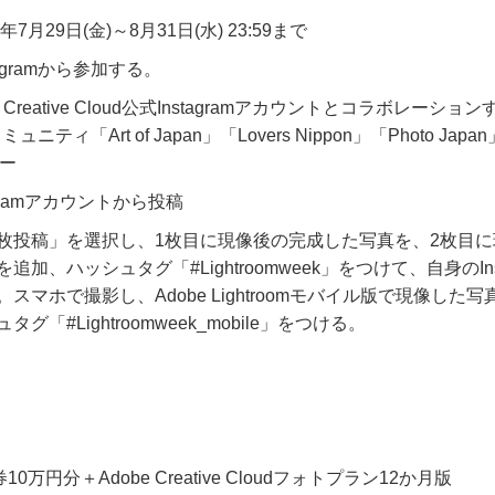
年
7
月
29
日
(
金
)
～
8
月
31
日
(
水
) 23:59
まで
agram
から参加する。
Creative Cloud
公式
Instagram
アカウントとコラボレーション
コミュニティ「
Art of Japan
」「
Lovers Nippon
」「
Photo Japan
ー
ram
アカウントから投稿
枚投稿」を選択し、
1
枚目に現像後の完成した写真を、
2
枚目に
を追加、ハッシュタグ「
#Lightroomweek
」をつけて、自身の
I
。スマホで撮影し、
Adobe Lightroom
モバイル版で現像した写
ュタグ「
#Lightroomweek_mobile
」をつける。
）
券
10
万円分＋
Adobe Creative Cloud
フォトプラン
12
か月版