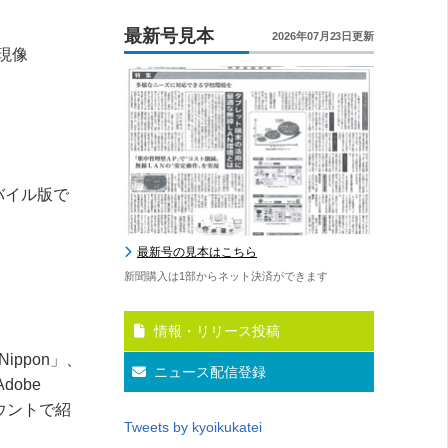
最新号見本
2026年07月23日更新
現像
バイル版で
最新号の見本はこちら
新聞購入は1部からネット決済ができます
情報・リリース投稿
 Nippon
」、
ニュース配信登録
Adobe
ウントで紹
Tweets by kyoikukatei