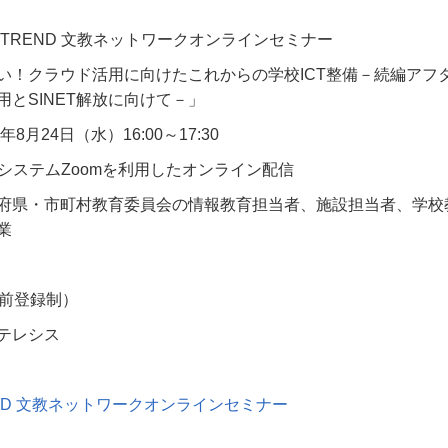
TREND
文教ネットワークオンラインセミナー
い！クラウド活用に向けたこれからの学校
ICT
整備－続編アフ
用と
SINET
解放に向けて－」
年
8
月
24
日（水）
16:00
～
17:30
システム
Zoom
を利用したオンライン配信
府県・市町村教育委員会の情報教育担当者、施設担当者、学校
業
前登録制）
テレシス
ND
文教ネットワークオンライ
ンセミナー