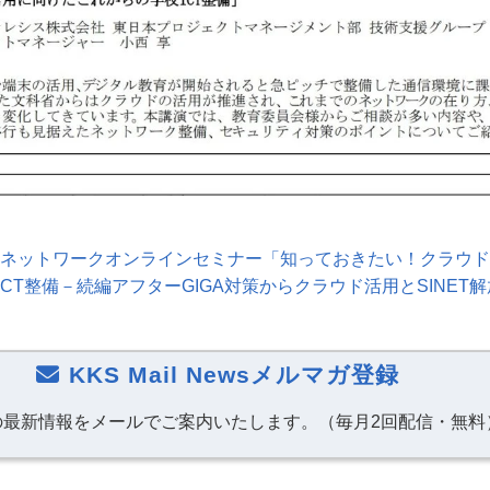
 文教ネットワークオンラインセミナー「知っておきたい！クラウ
ICT
整備－続編アフター
GIGA
対策からクラウド活用と
SINET
解
KKS Mail Newsメルマガ登録
の最新情報をメールでご案内いたします。（毎月2回配信・無料