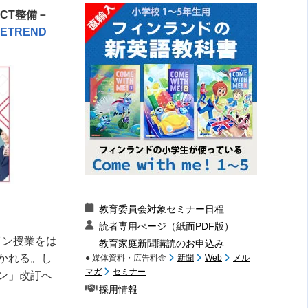
CT整備－
ETREND
教育委員会対象セミナー日程
読者専用ぺージ（紙面PDF版）
イン授業をは
教育家庭新聞購読のお申込み
かれる。し
● 媒体資料・広告料金
新聞
Web
メル
マガ
セミナー
ン」改訂へ
採用情報