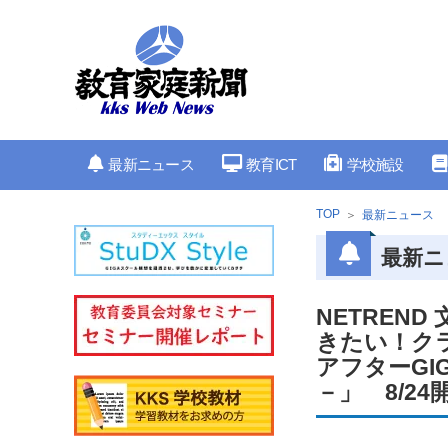
最新ニュース
教育ICT
学校施設
TOP
最新ニュース
最新ニ
NETREN
きたい！ク
アフターGI
－」 8/24