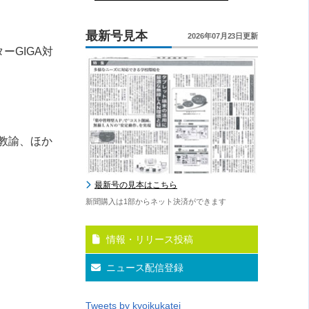
最新号見本
2026年07月23日更新
ター
GIGA
対
教諭、ほか
最新号の見本はこちら
新聞購入は1部からネット決済ができます
情報・リリース投稿
ニュース配信登録
Tweets by kyoikukatei