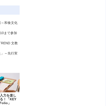
催～和食文化
/10まで参加
END 文教
た」～先行実
入力を楽し
る！「KEY
Folio」