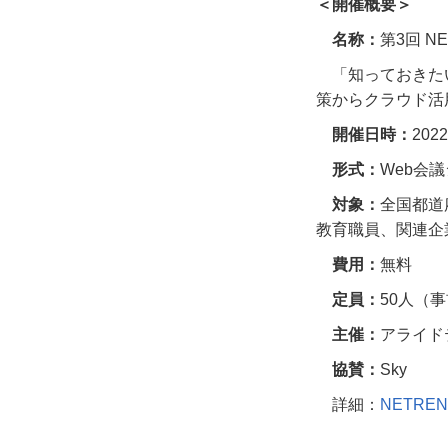
＜開催概要＞
名称：
第
3
回
NE
「知っておきた
策からクラウド活
開催日時：
2022
形式：
Web
会議
対象：
全国都道
教育職員、関連企
費用：
無料
定員：
50
人（事
主催：
アライド
協賛：
Sky
詳細：
NETRE