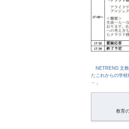
NETREND
たこれからの学校
－」
教育