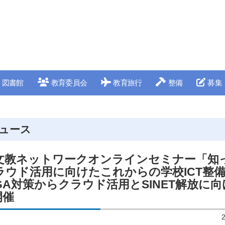
図書館
教育委員会
教育旅行
整備
募集
ュース
D 文教ネットワークオンラインセミナー「知
ラウド活用に向けたこれからの学校ICT整
GA対策からクラウド活用とSINET解放に
開催