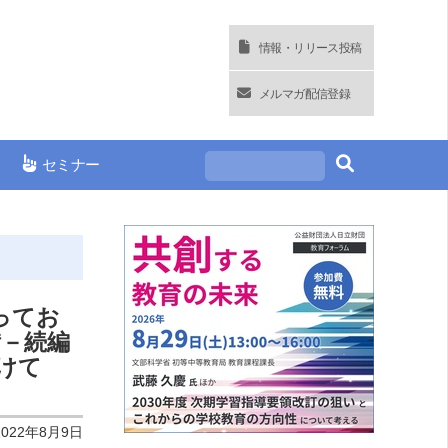
情報・リリース投稿
メルマガ配信登録
セミナー
ってお
備－続編
向けて
2022年8月9日