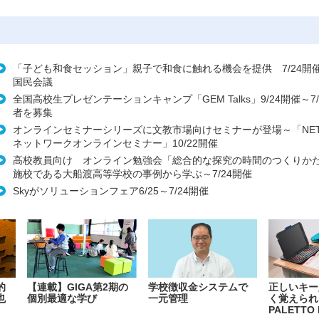
「子ども和食セッション」親子で和食に触れる機会を提供 7/24開
国民会議
全国高校生プレゼンテーションキャンプ「GEM Talks」9/24開催～7
者を募集
オンラインセミナーシリーズに文教市場向けセミナーが登場～「NETR
ネットワークオンラインセミナー」10/22開催
高校教員向け オンライン勉強会「総合的な探究の時間のつくりか
施校である大船渡高等学校の事例から学ぶ～7/24開催
Skyがソリューションフェア6/25～7/24開催
的
【連載】GIGA第2期の
学校徴収金システムで
正しいキー
也
個別最適な学び
一元管理
く覚えられ
PALETTO 