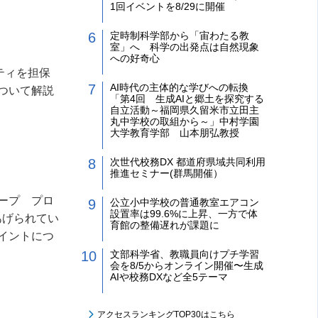
1回イベントを8/29に開催
定時制科学部から「宙わたる教
室」へ 科学の出発点は自然現象
への好奇心
ティを担保
AI時代の主体的な学びへの転換
ついて解説
「第4回 生成AIと郷土を探究する
自立活動～福岡県久留米市立田主
丸中学校の取組から～」中村学園
大学教育学部 山本朋弘教授
次世代校務DX 都道府県域共同利用
推進セミナー(群馬開催）
ープ プロ
公立小中学校の普通教室エアコン
設置率は99.6%に上昇、一方で体
あげられてい
育館の整備遅れが課題に
イントにつ
文部科学省、教職員向けプチ学習
会を8/5からオンライン開催〜生成
AIや校務DXなど全5テーマ
アクセスランキングTOP30はこちら