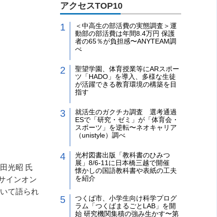
アクセスTOP10
＜中高生の部活費の実態調査＞運
動部の部活費は年間8.4万円 保護
者の65％が負担感〜ANYTEAM調
べ
聖望学園、体育授業等にARスポー
ツ「HADO」を導入、多様な生徒
が活躍できる教育環境の構築を目
指す
就活生のガクチカ調査 選考通過
ESで「研究・ゼミ」が「体育会・
スポーツ」を逆転〜ネオキャリア
（unistyle）調べ
光村図書出版「教科書のひみつ
展」8/6-11に日本橋三越で開催
田光昭 氏
懐かしの国語教科書や表紙の工夫
を紹介
サインオン
いて語られ
つくば市、小学生向け科学プログ
ラム「つくばまるごとLAB」を開
始 研究機関集積の強み生かす〜第