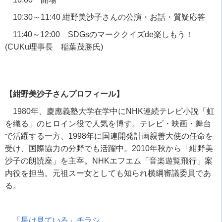
10:30～
11:40
紺野美沙子さんの公演・お話・質疑応答
11:40～
12:00
SDGs
のマーククイズ
de
楽しもう！
(CUKu
理事長 稲葉茂勝氏
)
【紺野美沙子さんプロフィール】
1980
年、慶應義塾大学在学中に
NHK
連続テレビ小説「虹
を織る」のヒロイン役で人気を博す。テレビ・映画・舞台
で活躍する一方、
1998
年に国連開発計画親善大使の任命を
受け、国際協力の分野でも活躍中。
2010
年秋から「紺野美
沙子の朗読座」を主宰。
NHK
エフエム「音楽遊覧飛行」案
内役を担当。元祖スー女としても知られ横綱審議委員であ
る。
「星は見ている」チラシ