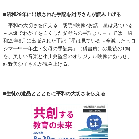
■昭和29年に出版された手記を紺野さんが読み上げる
平和の大切さを伝える 朗読×映像×お話「星は見ている
～原爆でわが子を亡くした父母らの手記より～」では、昭
和
29
年
8
月に出版された手記「星は見ている～全滅したヒロ
シマ一中一年生・父母の手記集」（鱒書房）の最後の
1
編
を、美しい音楽と小川典監督のオリジナル映像にあわせ、
紺野美沙子さんが読み上げる。
■生徒の遺品ととともに平和の大切さを伝える