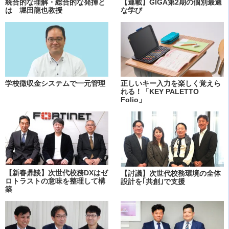
統合的な理解・総合的な発揮と
【連載】GIGA第2期の個別最適
は 堀田龍也教授
な学び
学校徴収金システムで一元管理
正しいキー入力を楽しく覚えら
れる！「KEY PALETTO
Folio」
【新春鼎談】次世代校務DXはゼ
【討議】次世代校務環境の全体
ロトラストの意味を整理して構
設計を｢共創｣で支援
築