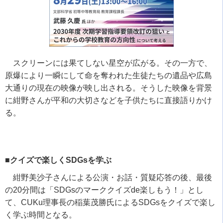
スクリーンには果てしない星空が広がる。その一方で、
原爆により一瞬にして命を奪われた生徒たちの遺品や広島
大通りの現在の映像が映し出される。そうした映像を背景
に紺野さんが平和の大切さなどを子供たちに直接語りかけ
る。
■クイズで楽しくSDGsを学ぶ
紺野美沙子さんによる公演・お話・質疑応答の後、最後
の
20
分間は「
SDGs
のマーククイズ
de
楽しもう！」とし
て、
CUKu
理事長の稲葉茂勝氏による
SDGs
をクイズで楽し
く学ぶ時間となる。