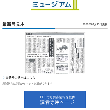
最新号見本
2026年07月23日更新
最新号の見本はこちら
新聞購入は1部からネット決済ができます
PDFでも要点情報を提供
読者専用ぺージ