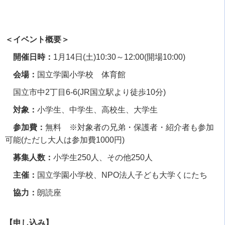
＜イベント概要＞
開催日時：
1
月
14
日
(
土
)10:30
～
12:00(
開場
10:00)
会場：
国立学園小学校 体育館
国立市中
2
丁目
6-6(JR
国立駅より徒歩
10
分
)
対象：
小学生、中学生、高校生、大学生
参加費：
無料 ※対象者の兄弟・保護者・紹介者も参加
可能
(
ただし大人は参加費
1000
円
)
募集人数：
小学生
250
人、その他
250
人
主催：
国立学園小学校、NPO法人子ども大学くにたち
協力：
朗読座
【申し込み】