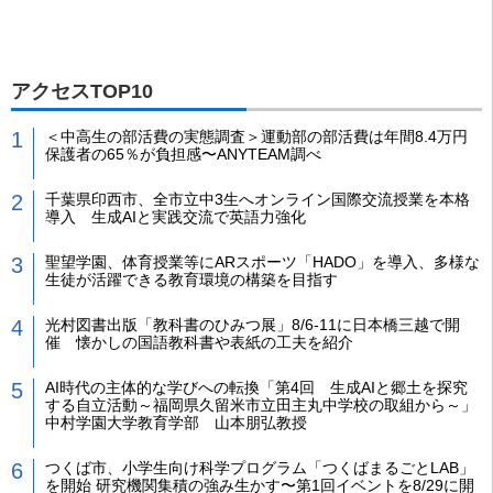
アクセスTOP10
＜中高生の部活費の実態調査＞運動部の部活費は年間8.4万円
保護者の65％が負担感〜ANYTEAM調べ
千葉県印西市、全市立中3生へオンライン国際交流授業を本格
導入 生成AIと実践交流で英語力強化
聖望学園、体育授業等にARスポーツ「HADO」を導入、多様な
生徒が活躍できる教育環境の構築を目指す
光村図書出版「教科書のひみつ展」8/6-11に日本橋三越で開
催 懐かしの国語教科書や表紙の工夫を紹介
AI時代の主体的な学びへの転換「第4回 生成AIと郷土を探究
する自立活動～福岡県久留米市立田主丸中学校の取組から～」
中村学園大学教育学部 山本朋弘教授
つくば市、小学生向け科学プログラム「つくばまるごとLAB」
を開始 研究機関集積の強み生かす〜第1回イベントを8/29に開