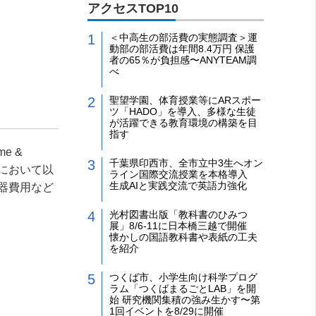
アクセスTOP10
＜中高生の部活費の実態調査＞運
動部の部活費は年間8.4万円 保護
者の65％が負担感〜ANYTEAM調
べ
聖望学園、体育授業等にARスポー
ツ「HADO」を導入、多様な生徒
が活躍できる教育環境の構築を目
指す
e &
千葉県印西市、全市立中3生へオン
れにおいて以
ライン国際交流授業を本格導入
生成AIと実践交流で英語力強化
器費用など
光村図書出版「教科書のひみつ
展」8/6-11に日本橋三越で開催
懐かしの国語教科書や表紙の工夫
を紹介
つくば市、小学生向け科学プログ
ラム「つくばまるごとLAB」を開
始 研究機関集積の強み生かす〜第
1回イベントを8/29に開催