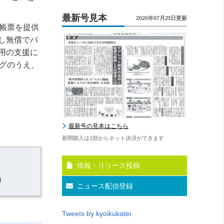
最新号見本
2026年07月23日更新
に帳票を提供
し無償でバ
用の支援に
ングのうえ、
最新号の見本はこちら
新聞購入は1部からネット決済ができます
情報・リリース投稿
）
ニュース配信登録
Tweets by kyoikukatei