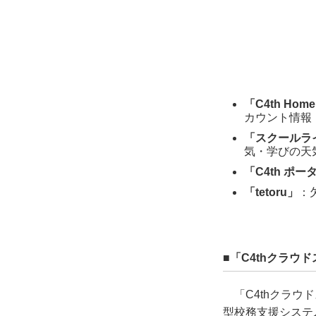
「C4th Home
カウント情報
「スクールラ
気・学びの天
「C4th ポー
「tetoru」
：
■「C4thクラウ
「C4thクラウ
型校務支援システ