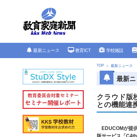
最新ニュース
教育ICT
学校施設
TOP
最新ニュース
最新ニ
クラウド版
との機能連携
EDUCOMが提
版サービス「C4t