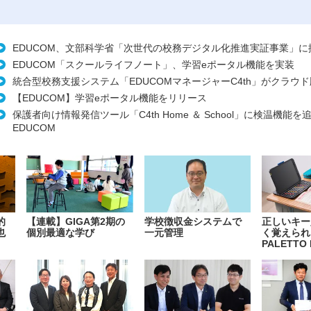
EDUCOM、文部科学省「次世代の校務デジタル化推進実証事業」に
EDUCOM「スクールライフノート」、学習eポータル機能を実装
統合型校務支援システム「EDUCOMマネージャーC4th」がクラウ
【EDUCOM】学習eポータル機能をリリース
保護者向け情報発信ツール「C4th Home ＆ School」に検温機能を
EDUCOM
的
【連載】GIGA第2期の
学校徴収金システムで
正しいキー
也
個別最適な学び
一元管理
く覚えられ
PALETTO 