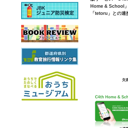
Home & Sch
「tetoru」と