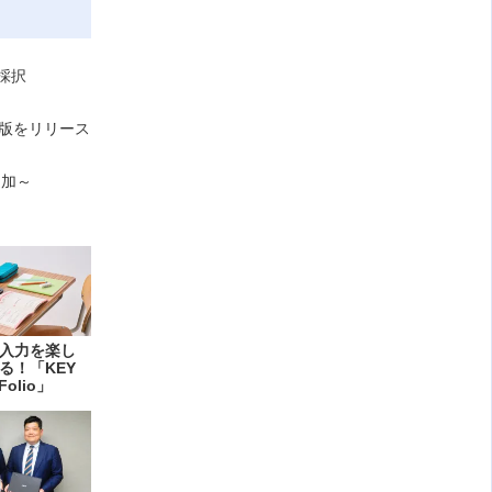
採択
ド版をリリース
追加～
入力を楽し
る！「KEY
Folio」