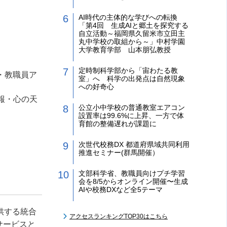
AI時代の主体的な学びへの転換
「第4回 生成AIと郷土を探究する
自立活動～福岡県久留米市立田主
丸中学校の取組から～」中村学園
大学教育学部 山本朋弘教授
定時制科学部から「宙わたる教
・教職員ア
室」へ 科学の出発点は自然現象
への好奇心
報・心の天
公立小中学校の普通教室エアコン
設置率は99.6%に上昇、一方で体
育館の整備遅れが課題に
次世代校務DX 都道府県域共同利用
推進セミナー(群馬開催）
文部科学省、教職員向けプチ学習
会を8/5からオンライン開催〜生成
AIや校務DXなど全5テーマ
提供する統合
アクセスランキングTOP30はこちら
サービスと