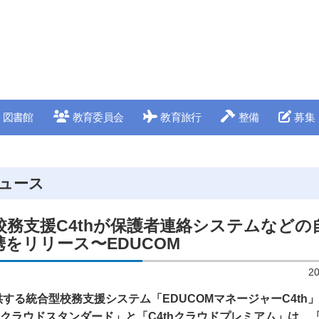
図書館
教育委員会
教育旅行
整備
募集
ュース
校務支援C4thが保護者連絡システムなどの
をリリース〜EDUCOM
2
供する統合型校務支援システム「EDUCOMマネージャーC4th
hクラウドスタンダード」と「C4thクラウドプレミアム」は、「C