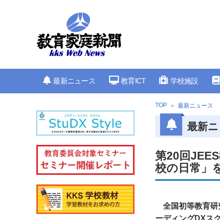
最新ニュース
教育ICT
学校施設
TOP
最新ニュース
最新ニ
第20回JE
校の日常」を
全国初等教育研究
ーディングDXス