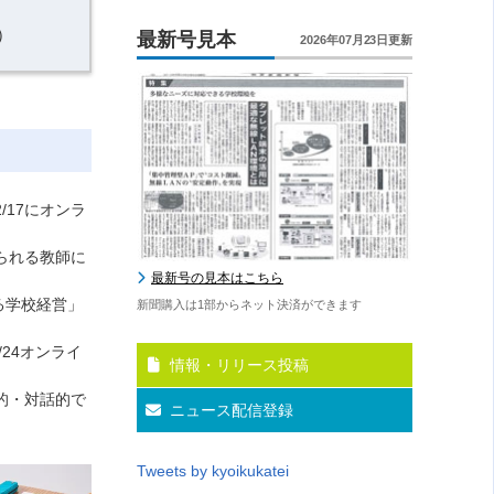
）
最新号見本
2026年07月23日更新
/17にオンラ
けられる教師に
最新号の見本はこちら
る学校経営」
新聞購入は1部からネット決済ができます
24オンライ
情報・リリース投稿
的・対話的で
ニュース配信登録
Tweets by kyoikukatei