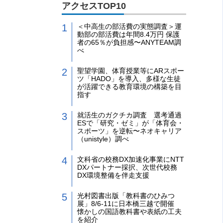
アクセスTOP10
＜中高生の部活費の実態調査＞運
動部の部活費は年間8.4万円 保護
者の65％が負担感〜ANYTEAM調
べ
聖望学園、体育授業等にARスポー
ツ「HADO」を導入、多様な生徒
が活躍できる教育環境の構築を目
指す
就活生のガクチカ調査 選考通過
ESで「研究・ゼミ」が「体育会・
スポーツ」を逆転〜ネオキャリア
（unistyle）調べ
文科省の校務DX加速化事業にNTT
DXパートナー採択、次世代校務
DX環境整備を伴走支援
光村図書出版「教科書のひみつ
展」8/6-11に日本橋三越で開催
懐かしの国語教科書や表紙の工夫
を紹介