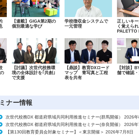
的
【連載】GIGA第2期の
学校徴収金システムで
正しいキー
也
個別最適な学び
一元管理
く覚えられ
PALETTO 
校
【討議】次世代校務環
【鼎談】教育DXロード
【対談】B
の
境の全体設計を｢共創｣
マップ 青写真と工程
舗で確認・
で支援
表を共有
ミナー情報
次世代校務DX 都道府県域共同利用推進セミナー(群馬開催） 2026年
次世代校務DX 都道府県域共同利用推進セミナー(奈良開催） 2026年
【第130回教育委員会対象セミナー】＜東京開催＞ 2026年7月8日