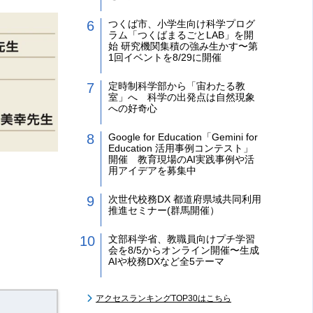
つくば市、小学生向け科学プログ
ラム「つくばまるごとLAB」を開
始 研究機関集積の強み生かす〜第
1回イベントを8/29に開催
定時制科学部から「宙わたる教
室」へ 科学の出発点は自然現象
への好奇心
Google for Education「Gemini for
Education 活用事例コンテスト」
開催 教育現場のAI実践事例や活
用アイデアを募集中
次世代校務DX 都道府県域共同利用
推進セミナー(群馬開催）
文部科学省、教職員向けプチ学習
会を8/5からオンライン開催〜生成
AIや校務DXなど全5テーマ
アクセスランキングTOP30はこちら