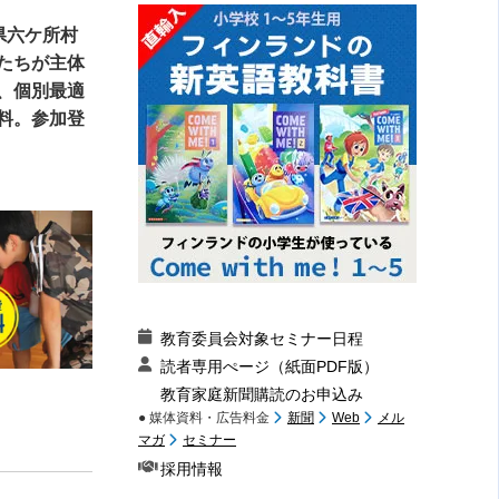
県六ケ所村
たちが主体
、個別最適
料。参加登
教育委員会対象セミナー日程
読者専用ぺージ（紙面PDF版）
教育家庭新聞購読のお申込み
● 媒体資料・広告料金
新聞
Web
メル
マガ
セミナー
採用情報