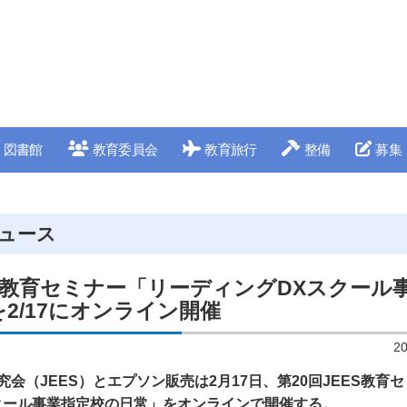
図書館
教育委員会
教育旅行
整備
募集
ュース
ES教育セミナー「リーディングDXスクール
2/17にオンライン開催
2
会（JEES）とエプソン販売は2月17日、第20回JEES教育
クール事業指定校の日常」をオンラインで開催する。