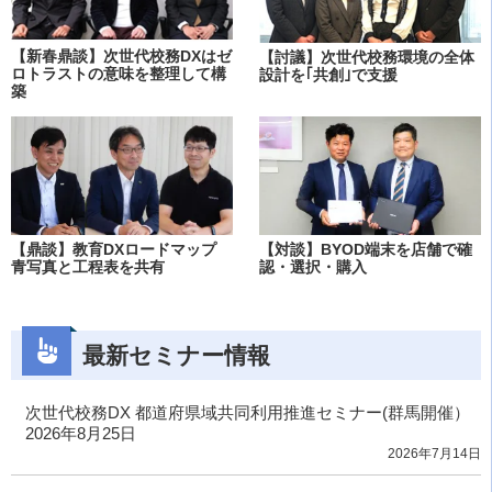
【新春鼎談】次世代校務DXはゼ
【討議】次世代校務環境の全体
ロトラストの意味を整理して構
設計を｢共創｣で支援
築
【鼎談】教育DXロードマップ
【対談】BYOD端末を店舗で確
青写真と工程表を共有
認・選択・購入
最新セミナー情報
次世代校務DX 都道府県域共同利用推進セミナー(群馬開催）
2026年8月25日
2026年7月14日