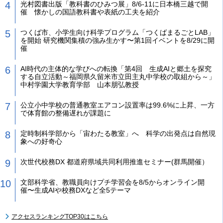
光村図書出版「教科書のひみつ展」8/6-11に日本橋三越で開
催 懐かしの国語教科書や表紙の工夫を紹介
つくば市、小学生向け科学プログラム「つくばまるごとLAB」
を開始 研究機関集積の強み生かす〜第1回イベントを8/29に開
催
AI時代の主体的な学びへの転換「第4回 生成AIと郷土を探究
する自立活動～福岡県久留米市立田主丸中学校の取組から～」
中村学園大学教育学部 山本朋弘教授
公立小中学校の普通教室エアコン設置率は99.6%に上昇、一方
で体育館の整備遅れが課題に
定時制科学部から「宙わたる教室」へ 科学の出発点は自然現
象への好奇心
次世代校務DX 都道府県域共同利用推進セミナー(群馬開催）
文部科学省、教職員向けプチ学習会を8/5からオンライン開
催〜生成AIや校務DXなど全5テーマ
アクセスランキングTOP30はこちら