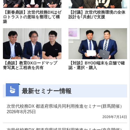
【新春鼎談】次世代校務DXはゼ
【討議】次世代校務環境の全体
ロトラストの意味を整理して構
設計を｢共創｣で支援
築
【鼎談】教育DXロードマップ
【対談】BYOD端末を店舗で確
青写真と工程表を共有
認・選択・購入
最新セミナー情報
次世代校務DX 都道府県域共同利用推進セミナー(群馬開催）
2026年8月25日
2026年7月14日
次世代校務DX 都道府県域共同利用推進セミナー(奈良開催）