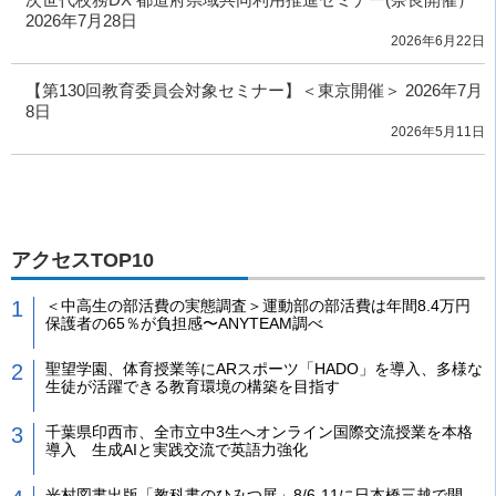
2026年7月28日
2026年6月22日
【第130回教育委員会対象セミナー】＜東京開催＞ 2026年7月
8日
2026年5月11日
アクセスTOP10
＜中高生の部活費の実態調査＞運動部の部活費は年間8.4万円
保護者の65％が負担感〜ANYTEAM調べ
聖望学園、体育授業等にARスポーツ「HADO」を導入、多様な
生徒が活躍できる教育環境の構築を目指す
千葉県印西市、全市立中3生へオンライン国際交流授業を本格
導入 生成AIと実践交流で英語力強化
光村図書出版「教科書のひみつ展」8/6-11に日本橋三越で開