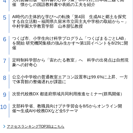
催 懐かしの国語教科書や表紙の工夫を紹介
AI時代の主体的な学びへの転換「第4回 生成AIと郷土を探究
する自立活動～福岡県久留米市立田主丸中学校の取組から～」
中村学園大学教育学部 山本朋弘教授
つくば市、小学生向け科学プログラム「つくばまるごとLAB」
を開始 研究機関集積の強み生かす〜第1回イベントを8/29に開
催
定時制科学部から「宙わたる教室」へ 科学の出発点は自然現
象への好奇心
公立小中学校の普通教室エアコン設置率は99.6%に上昇、一方
で体育館の整備遅れが課題に
次世代校務DX 都道府県域共同利用推進セミナー(群馬開催）
文部科学省、教職員向けプチ学習会を8/5からオンライン開
催〜生成AIや校務DXなど全5テーマ
アクセスランキングTOP30はこちら