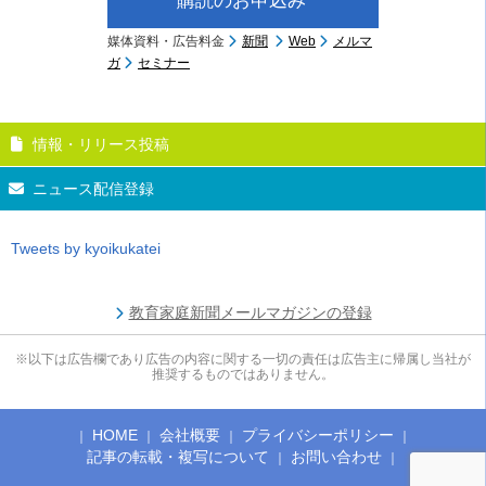
購読のお申込み
媒体資料・広告料金
新聞
Web
メルマ
ガ
セミナー
情報・リリース投稿
ニュース配信登録
Tweets by kyoikukatei
教育家庭新聞メールマガジンの登録
※以下は広告欄であり広告の内容に関する一切の責任は広告主に帰属し当社が
推奨するものではありません。
HOME
会社概要
プライバシーポリシー
記事の転載・複写について
お問い合わせ