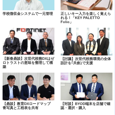
学校徴収金システムで一元管理
正しいキー入力を楽しく覚えら
れる！「KEY PALETTO
Folio」
【新春鼎談】次世代校務DXはゼ
【討議】次世代校務環境の全体
ロトラストの意味を整理して構
設計を｢共創｣で支援
築
【鼎談】教育DXロードマップ
【対談】BYOD端末を店舗で確
青写真と工程表を共有
認・選択・購入