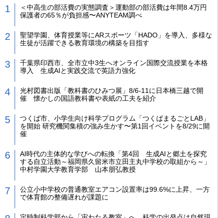
＜中高生の部活費の実態調査＞運動部の部活費は年間8.4万円
保護者の65％が負担感〜ANYTEAM調べ
聖望学園、体育授業等にARスポーツ「HADO」を導入、多様な
生徒が活躍できる教育環境の構築を目指す
千葉県印西市、全市立中3生へオンライン国際交流授業を本格
導入 生成AIと実践交流で英語力強化
光村図書出版「教科書のひみつ展」8/6-11に日本橋三越で開
催 懐かしの国語教科書や表紙の工夫を紹介
つくば市、小学生向け科学プログラム「つくばまるごとLAB」
を開始 研究機関集積の強み生かす〜第1回イベントを8/29に開
催
AI時代の主体的な学びへの転換「第4回 生成AIと郷土を探究
する自立活動～福岡県久留米市立田主丸中学校の取組から～」
中村学園大学教育学部 山本朋弘教授
公立小中学校の普通教室エアコン設置率は99.6%に上昇、一方
で体育館の整備遅れが課題に
定時制科学部から「宙わたる教室」へ 科学の出発点は自然現