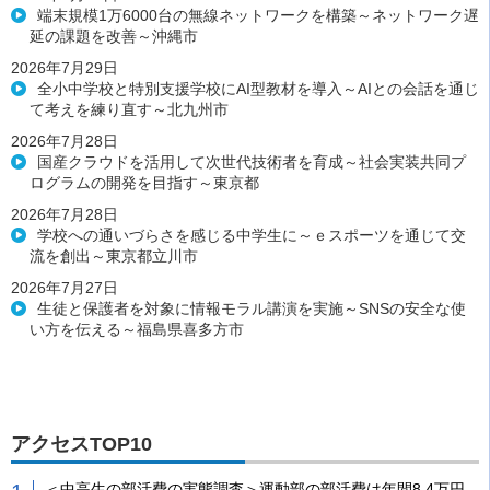
端末規模1万6000台の無線ネットワークを構築～ネットワーク遅
延の課題を改善～沖縄市
2026年7月29日
全小中学校と特別支援学校にAI型教材を導入～AIとの会話を通じ
て考えを練り直す～北九州市
2026年7月28日
国産クラウドを活用して次世代技術者を育成～社会実装共同プ
ログラムの開発を目指す～東京都
2026年7月28日
学校への通いづらさを感じる中学生に～ｅスポーツを通じて交
流を創出～東京都立川市
2026年7月27日
生徒と保護者を対象に情報モラル講演を実施～SNSの安全な使
い方を伝える～福島県喜多方市
アクセスTOP10
＜中高生の部活費の実態調査＞運動部の部活費は年間8.4万円