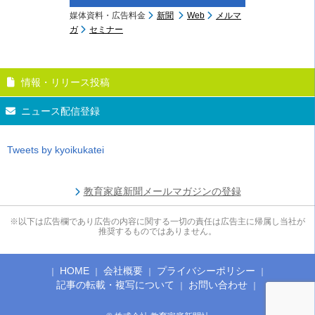
媒体資料・広告料金
新聞
Web
メルマ
ガ
セミナー
情報・リリース投稿
ニュース配信登録
Tweets by kyoikukatei
教育家庭新聞メールマガジンの登録
※以下は広告欄であり広告の内容に関する一切の責任は広告主に帰属し当社が
推奨するものではありません。
HOME
会社概要
プライバシーポリシー
記事の転載・複写について
お問い合わせ