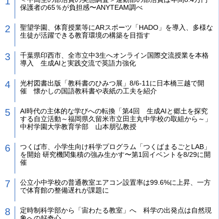
保護者の65％が負担感〜ANYTEAM調べ
聖望学園、体育授業等にARスポーツ「HADO」を導入、多様な
生徒が活躍できる教育環境の構築を目指す
千葉県印西市、全市立中3生へオンライン国際交流授業を本格
導入 生成AIと実践交流で英語力強化
光村図書出版「教科書のひみつ展」8/6-11に日本橋三越で開
催 懐かしの国語教科書や表紙の工夫を紹介
AI時代の主体的な学びへの転換「第4回 生成AIと郷土を探究
する自立活動～福岡県久留米市立田主丸中学校の取組から～」
中村学園大学教育学部 山本朋弘教授
つくば市、小学生向け科学プログラム「つくばまるごとLAB」
を開始 研究機関集積の強み生かす〜第1回イベントを8/29に開
催
公立小中学校の普通教室エアコン設置率は99.6%に上昇、一方
で体育館の整備遅れが課題に
定時制科学部から「宙わたる教室」へ 科学の出発点は自然現
象への好奇心