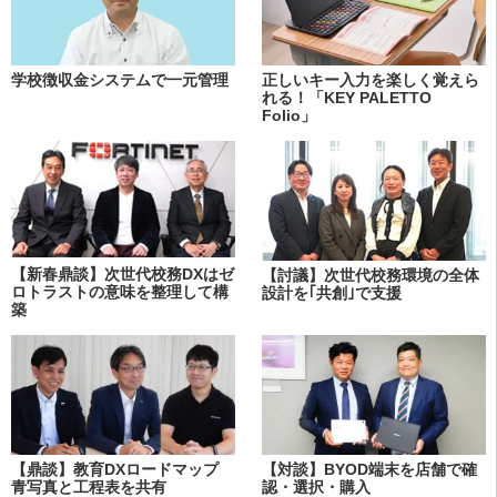
学校徴収金システムで一元管理
正しいキー入力を楽しく覚えら
れる！「KEY PALETTO
Folio」
【新春鼎談】次世代校務DXはゼ
【討議】次世代校務環境の全体
ロトラストの意味を整理して構
設計を｢共創｣で支援
築
【鼎談】教育DXロードマップ
【対談】BYOD端末を店舗で確
青写真と工程表を共有
認・選択・購入