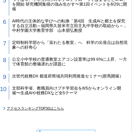
を開始 研究機関集積の強み生かす〜第1回イベントを8/29に開
催
AI時代の主体的な学びへの転換「第4回 生成AIと郷土を探究
する自立活動～福岡県久留米市立田主丸中学校の取組から～」
中村学園大学教育学部 山本朋弘教授
定時制科学部から「宙わたる教室」へ 科学の出発点は自然現
象への好奇心
公立小中学校の普通教室エアコン設置率は99.6%に上昇、一方
で体育館の整備遅れが課題に
次世代校務DX 都道府県域共同利用推進セミナー(群馬開催）
文部科学省、教職員向けプチ学習会を8/5からオンライン開
催〜生成AIや校務DXなど全5テーマ
アクセスランキングTOP30はこちら