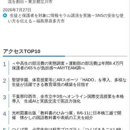
流を創出～東京都立川市
2026年7月27日
生徒と保護者を対象に情報モラル講演を実施～SNSの安全な使
い方を伝える～福島県喜多方市
アクセスTOP10
＜中高生の部活費の実態調査＞運動部の部活費は年間8.4万円
保護者の65％が負担感〜ANYTEAM調べ
聖望学園、体育授業等にARスポーツ「HADO」を導入、多様な
生徒が活躍できる教育環境の構築を目指す
千葉県印西市、全市立中3生へオンライン国際交流授業を本格
導入 生成AIと実践交流で英語力強化
光村図書出版「教科書のひみつ展」8/6-11に日本橋三越で開
催 懐かしの国語教科書や表紙の工夫を紹介
つくば市、小学生向け科学プログラム「つくばまるごとLAB」