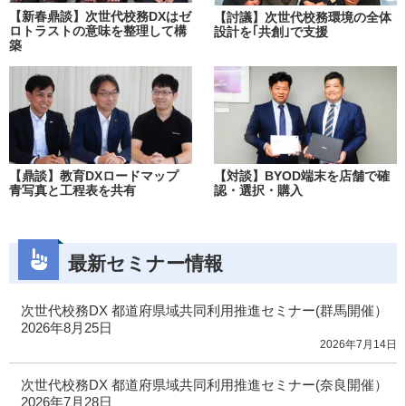
【新春鼎談】次世代校務DXはゼ
【討議】次世代校務環境の全体
ロトラストの意味を整理して構
設計を｢共創｣で支援
築
【鼎談】教育DXロードマップ
【対談】BYOD端末を店舗で確
青写真と工程表を共有
認・選択・購入
最新セミナー情報
次世代校務DX 都道府県域共同利用推進セミナー(群馬開催）
2026年8月25日
2026年7月14日
次世代校務DX 都道府県域共同利用推進セミナー(奈良開催）
2026年7月28日