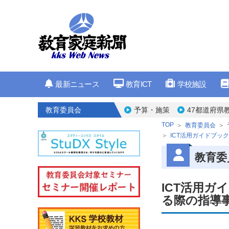
最新ニュース
教育ICT
学校施設
教育委員会
予算・施策
47都道府県
TOP
教育委員会
ICT活用ガイドブ
教育委
ICT活用
る際の指導