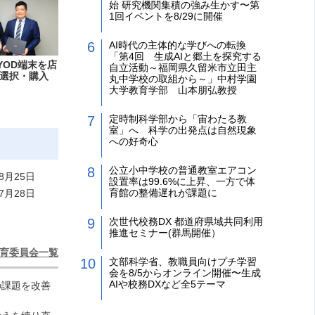
始 研究機関集積の強み生かす〜第
1回イベントを8/29に開催
AI時代の主体的な学びへの転換
「第4回 生成AIと郷土を探究する
YOD端末を店
自立活動～福岡県久留米市立田主
選択・購入
丸中学校の取組から～」中村学園
大学教育学部 山本朋弘教授
定時制科学部から「宙わたる教
室」へ 科学の出発点は自然現象
への好奇心
公立小中学校の普通教室エアコン
8月25日
設置率は99.6%に上昇、一方で体
育館の整備遅れが課題に
7月28日
次世代校務DX 都道府県域共同利用
推進セミナー(群馬開催）
育委員会一覧
文部科学省、教職員向けプチ学習
会を8/5からオンライン開催〜生成
AIや校務DXなど全5テーマ
の課題を改善