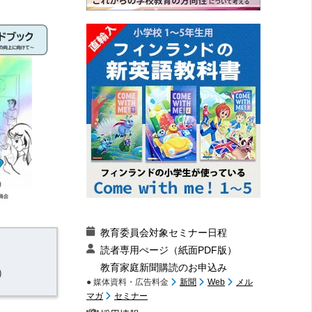
教育委員会対象セミナー日程
読者専用ぺージ（紙面PDF版）
教育家庭新聞購読のお申込み
）
● 媒体資料・広告料金
新聞
Web
メル
マガ
セミナー