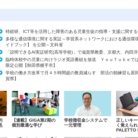
特総研、ICT等を活用した障害のある児童生徒の指導・支援に関す
多様な通信環境に関する実証～学習系ネットワークにおける通信環
イドブック】 を公開～文科省
「説明できるAI実証研究(高等学校)」で滋賀県教委、京都大、内田
臨時休校中の児童に向けラジオ英語番組を放送 ＹｏｕＴｕｂｅで
限定公開【秋田県横手市】
学校の働き方改革で月４５時間超の教員減らす 部活の朝練習も原
賀県】
的
【連載】GIGA第2期の
学校徴収金システムで
正しいキー
也
個別最適な学び
一元管理
く覚えられ
PALETTO 