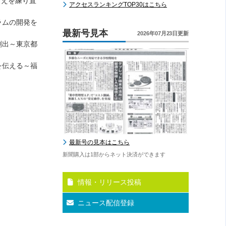
考えを練り直
アクセスランキングTOP30はこちら
ラムの開発を
最新号見本
2026年07月23日更新
創出～東京都
を伝える～福
最新号の見本はこちら
新聞購入は1部からネット決済ができます
情報・リリース投稿
ニュース配信登録