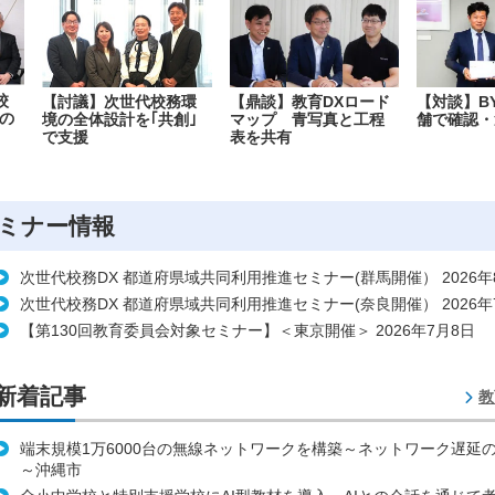
校
【討議】次世代校務環
【鼎談】教育DXロード
【対談】B
の
境の全体設計を｢共創｣
マップ 青写真と工程
舗で確認・
で支援
表を共有
ミナー情報
次世代校務DX 都道府県域共同利用推進セミナー(群馬開催） 2026年
次世代校務DX 都道府県域共同利用推進セミナー(奈良開催） 2026年
【第130回教育委員会対象セミナー】＜東京開催＞ 2026年7月8日
新着記事
教
端末規模1万6000台の無線ネットワークを構築～ネットワーク遅延
～沖縄市