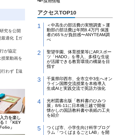
採用情報
アクセスTOP10
＜中高生の部活費の実態調査＞運
動部の部活費は年間8.4万円 保護
る研究を公開
者の65％が負担感〜ANYTEAM調
境最適化【ガ
べ
洋行が協定
聖望学園、体育授業等にARスポー
ツ「HADO」を導入、多様な生徒
は授業動画を
が活躍できる教育環境の構築を目
指す
則行わず【滋
千葉県印西市、全市立中3生へオン
ライン国際交流授業を本格導入
生成AIと実践交流で英語力強化
光村図書出版「教科書のひみつ
展」8/6-11に日本橋三越で開催
懐かしの国語教科書や表紙の工夫
を紹介
入力を楽し
る！「KEY
Folio」
つくば市、小学生向け科学プログ
ラム「つくばまるごとLAB」を開