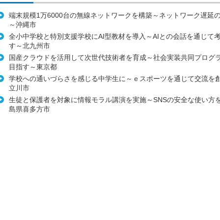
端末規模1万6000台の無線ネットワークを構築～ネットワーク遅延
～沖縄市
全小中学校と特別支援学校にAI型教材を導入～AIとの会話を通じて
す～北九州市
国産クラウドを活用して次世代技術者を育成～社会実装共同プログ
目指す～東京都
学校への通いづらさを感じる中学生に～ｅスポーツを通じて交流を
立川市
生徒と保護者を対象に情報モラル講演を実施～SNSの安全な使い方
島県喜多方市