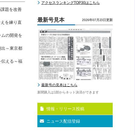
アクセスランキングTOP30はこちら
の課題を改善
最新号見本
2026年07月23日更新
考えを練り直
ラムの開発を
創出～東京都
を伝える～福
最新号の見本はこちら
新聞購入は1部からネット決済ができます
情報・リリース投稿
ニュース配信登録