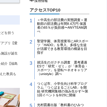
採用情報
アクセスTOP10
＜中高生の部活費の実態調査＞運
動部の部活費は年間8.4万円 保護
者の65％が負担感〜ANYTEAM調
べ
などを担う
聖望学園、体育授業等にARスポー
育アプリ【愛
ツ「HADO」を導入、多様な生徒
が活躍できる教育環境の構築を目
指す
る施設が誕生
就活生のガクチカ調査 選考通過
を紹介【福島
ESで「研究・ゼミ」が「体育会・
スポーツ」を逆転〜ネオキャリア
えた教員も
（unistyle）調べ
つくば市、小学生向け科学プログ
ラム「つくばまるごとLAB」を開
始 研究機関集積の強み生かす〜第
1回イベントを8/29に開催
光村図書出版「教科書のひみつ