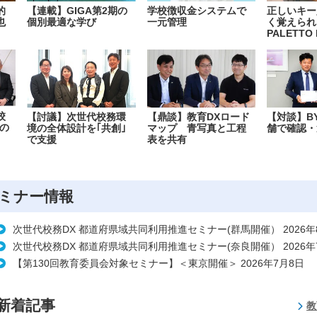
的
【連載】GIGA第2期の
学校徴収金システムで
正しいキー
也
個別最適な学び
一元管理
く覚えられ
PALETTO 
校
【討議】次世代校務環
【鼎談】教育DXロード
【対談】B
の
境の全体設計を｢共創｣
マップ 青写真と工程
舗で確認・
で支援
表を共有
ミナー情報
次世代校務DX 都道府県域共同利用推進セミナー(群馬開催） 2026年
次世代校務DX 都道府県域共同利用推進セミナー(奈良開催） 2026年
【第130回教育委員会対象セミナー】＜東京開催＞ 2026年7月8日
新着記事
教