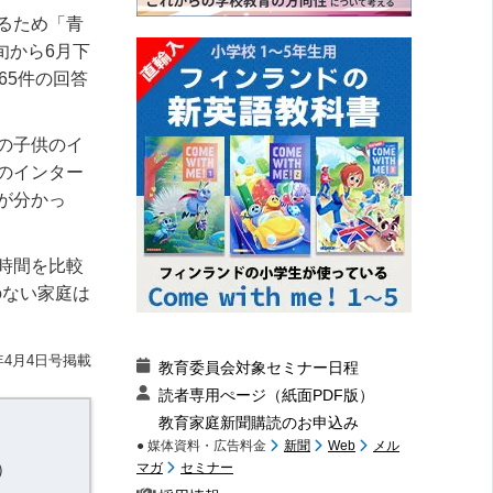
るため「青
旬から6月下
65件の回答
の子供のイ
のインター
が分かっ
時間を比較
のない家庭は
年4月4日号掲載
教育委員会対象セミナー日程
読者専用ぺージ（紙面PDF版）
教育家庭新聞購読のお申込み
● 媒体資料・広告料金
新聞
Web
メル
）
マガ
セミナー