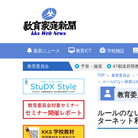
最新ニュース
教育ICT
学校施設
教育委員会
予算・施策
47都道府県
TOP
教育委員会
ルールのない家庭は
教育委
ルールのな
ターネット