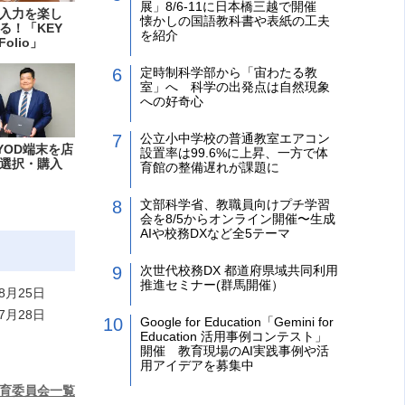
展」8/6-11に日本橋三越で開催
入力を楽し
懐かしの国語教科書や表紙の工夫
る！「KEY
を紹介
Folio」
定時制科学部から「宙わたる教
室」へ 科学の出発点は自然現象
への好奇心
公立小中学校の普通教室エアコン
YOD端末を店
設置率は99.6%に上昇、一方で体
選択・購入
育館の整備遅れが課題に
文部科学省、教職員向けプチ学習
会を8/5からオンライン開催〜生成
AIや校務DXなど全5テーマ
次世代校務DX 都道府県域共同利用
推進セミナー(群馬開催）
8月25日
7月28日
Google for Education「Gemini for
Education 活用事例コンテスト」
開催 教育現場のAI実践事例や活
用アイデアを募集中
育委員会一覧