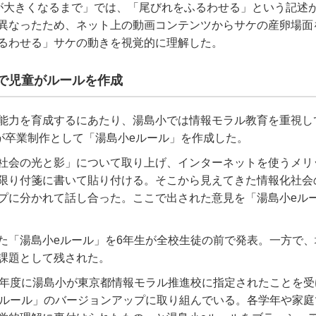
が大きくなるまで」では、「尾びれをふるわせる」という記述
異なったため、ネット上の動画コンテンツからサケの産卵場面
るわせる」サケの動きを視覚的に理解した。
で児童がルールを作成
能力を育成するにあたり、湯島小では情報モラル教育を重視し
生が卒業制作として「湯島小eルール」を作成した。
社会の光と影」について取り上げ、インターネットを使うメリ
限り付箋に書いて貼り付ける。そこから見えてきた情報化社会
プに分かれて話し合った。ここで出された意見を「湯島小eル
た「湯島小eルール」を6年生が全校生徒の前で発表。一方で、
課題として残された。
8年度に湯島小が東京都情報モラル推進校に指定されたことを受
eルール」のバージョンアップに取り組んでいる。各学年や家庭