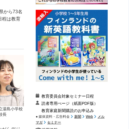
県から73名
日程は教育
教育委員会対象セミナー日程
読者専用ぺージ（紙面PDF版）
立湯島小学校
教育家庭新聞購読のお申込み
校長
● 媒体資料・広告料金
新聞
Web
メル
マガ
セミナー