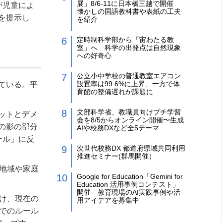
展」8/6-11に日本橋三越で開催
が児童によ
懐かしの国語教科書や表紙の工夫
を提示し
を紹介
定時制科学部から「宙わたる教
室」へ 科学の出発点は自然現象
への好奇心
公立小中学校の普通教室エアコン
設置率は99.6%に上昇、一方で体
ている。平
育館の整備遅れが課題に
文部科学省、教職員向けプチ学習
ットとデメ
会を8/5からオンライン開催〜生成
の影の部分
AIや校務DXなど全5テーマ
ール」に反
次世代校務DX 都道府県域共同利用
推進セミナー(群馬開催）
地域や家庭
Google for Education「Gemini for
Education 活用事例コンテスト」
開催 教育現場のAI実践事例や活
け、現在の
用アイデアを募集中
でのルール