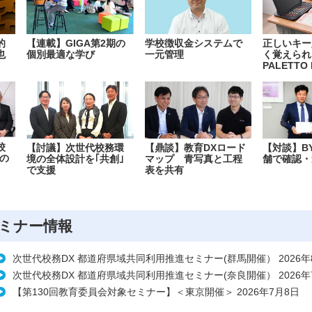
的
【連載】GIGA第2期の
学校徴収金システムで
正しいキー
也
個別最適な学び
一元管理
く覚えられ
PALETTO 
校
【討議】次世代校務環
【鼎談】教育DXロード
【対談】B
の
境の全体設計を｢共創｣
マップ 青写真と工程
舗で確認・
で支援
表を共有
ミナー情報
次世代校務DX 都道府県域共同利用推進セミナー(群馬開催） 2026年
次世代校務DX 都道府県域共同利用推進セミナー(奈良開催） 2026年
【第130回教育委員会対象セミナー】＜東京開催＞ 2026年7月8日