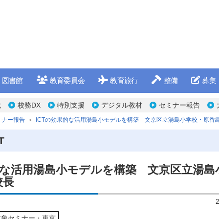
図書館
教育委員会
教育旅行
整備
募集
践
校務DX
特別支援
デジタル教材
セミナー報告
ミナー報告
ICTの効果的な活用湯島小モデルを構築 文京区立湯島小学校・原香
T
果的な活用湯島小モデルを構築 文京区立湯島
校長
対象セミナー・東京