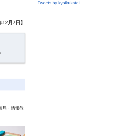
Tweets by kyoikukatei
年
12月7日
】
）
策局・情報教