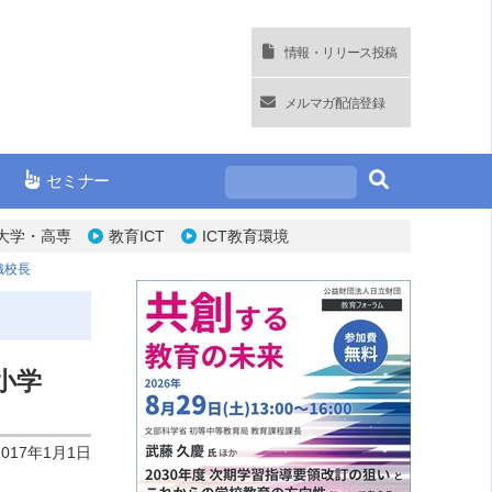
情報・リリース投稿
メルマガ配信登録
セミナー
大学・高専
教育ICT
ICT教育環境
織校長
小学
2017年1月1日