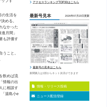
アップす
アクセスランキングTOP30はこちら
日の生活を
最新号見本
2026年07月23日更新
が決める。
れなかった
推進月間」
者も評価す
合うこと。
。
最新号の見本はこちら
新聞購入は1部からネット決済ができます
を飲めば流
「情報の出
情報・リリース投稿
人に相談す
「湯島小e
ニュース配信登録