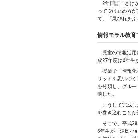
2年国語「さけ
って受け止め方が
て、「尾びれをふ
情報モラル教育
児童の情報活用
成27年度は6年
授業で「情報化
リットを思いつく
を分類し、グルー
映した。
こうして完成し
を巻き込むことが
そこで、平成2
6年生が「湯島小