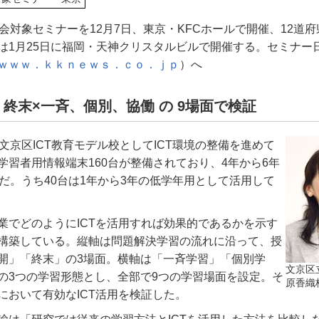
会対象セミナーを12月7日、東京・KFCホールで開催、12道府
は1月25日に福岡・天神クリスタルビルで開催する。セミナー
ｗｗｗ．ｋｋｎｅｗｓ．ｃｏ．ｊｐ
）へ
終末×一斉、個別、協働 の 9場面で検証
文京区ICT教育モデル校としてICT環境の整備を進めて
学習者用情報端末160台が整備されており、4年から6年
境だ。うち40台は1年から3年の低学年用として活用して
業でどのようにICTを活用すれば効果的であるかを示す
構築している。縦軸は問題解決学習の流れに沿って、授
開」「終末」の3場面。横軸は「一斉学習」「個別学
文京区
の3つの学習形態とし、全部で9つの学習場面を設定。そ
原香織
において有効なICT活用を検証した。