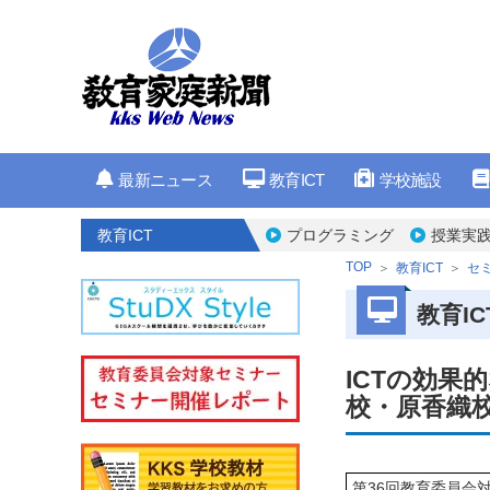
最新ニュース
教育ICT
学校施設
教育ICT
プログラミング
授業実
TOP
教育ICT
セ
教育IC
ICTの効
校・原香織
第36回教育委員会