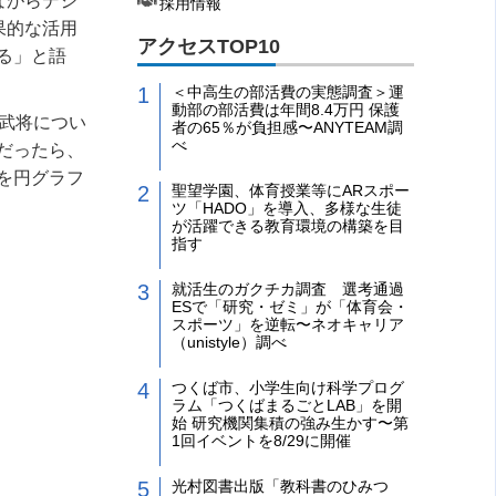
ながらデジ
採用情報
果的な活用
アクセスTOP10
る」と語
＜中高生の部活費の実態調査＞運
動部の部活費は年間8.4万円 保護
武将につい
者の65％が負担感〜ANYTEAM調
べ
だったら、
を円グラフ
聖望学園、体育授業等にARスポー
ツ「HADO」を導入、多様な生徒
が活躍できる教育環境の構築を目
指す
就活生のガクチカ調査 選考通過
ESで「研究・ゼミ」が「体育会・
スポーツ」を逆転〜ネオキャリア
（unistyle）調べ
つくば市、小学生向け科学プログ
ラム「つくばまるごとLAB」を開
始 研究機関集積の強み生かす〜第
1回イベントを8/29に開催
光村図書出版「教科書のひみつ