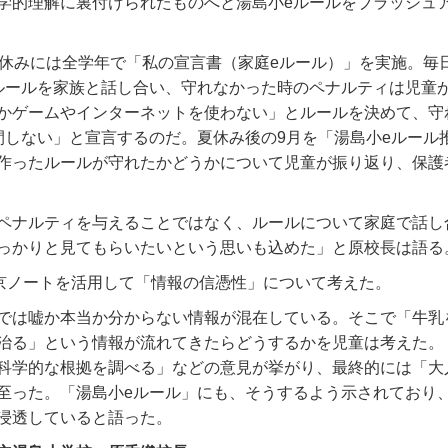
学的理解に裏付けられたものへと湯島小eルールをブラッシュ
夏休みには全学年で「私の宣言書（家庭eルール）」を実施。毎
ルールを家族と話し合い、守れなかった時のペナルティは児童
かゲームやインターネットを使わない」とルールを決めて、守
間しない」と宣言するのだ。夏休み後の9月を「湯島小eルール
作ったルールが守れたかどうかについて児童が振り返り、保護
ペナルティを与えることではなく、ルールについて家庭で話し
っかりと見てもらいたいという思いも込めた」と原校長は語る
東京ノートを活用して「情報の信憑性」について考えた。
では嘘か本当か分からない情報が混在している。そこで「牛乳
治る」という情報が流れてきたらどうするかを児童は考えた。
科学的な根拠を調べる」などの意見が挙がり、最終的には「大
至った。「湯島小eルール」にも、そうするよう示されており、
浸透していると語った。