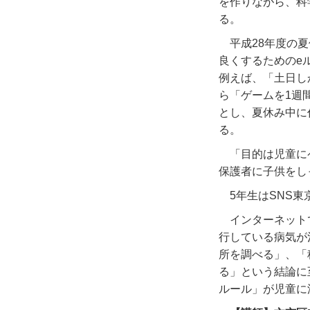
を作りながら、科
る。
平成28年度の
良くするためのe
例えば、「土日し
ら「ゲームを1週
とし、夏休み中に
る。
「目的は児童に
保護者に子供をし
5年生はSNS
インターネット
行している病気が
所を調べる」、「
る」という結論に
ルール」が児童に