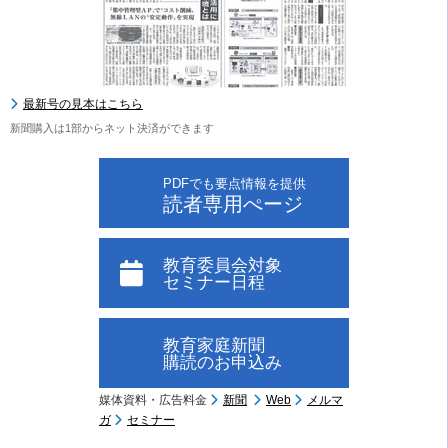
最新号の見本はこちら
新聞購入は1部からネット決済ができます
PDFでも要点情報を提供
読者専用ぺージ
教育委員会対象
セミナー日程
教育家庭新聞
購読のお申込み
媒体資料・広告料金
新聞
Web
メルマ
ガ
セミナー