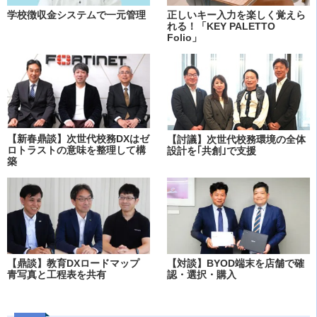
学校徴収金システムで一元管理
正しいキー入力を楽しく覚えら
れる！「KEY PALETTO
Folio」
【新春鼎談】次世代校務DXはゼ
【討議】次世代校務環境の全体
ロトラストの意味を整理して構
設計を｢共創｣で支援
築
【鼎談】教育DXロードマップ
【対談】BYOD端末を店舗で確
青写真と工程表を共有
認・選択・購入