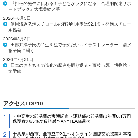
『担任の先生に伝わる！子どもがラクになる 合理的配慮サポ
ートブック』大場美鈴／著
2026年8月3日
使用済み発泡スチロールの有効利用率は92.1％～発泡スチロー
ル協会
2026年8月3日
田部井淳子氏の半生を絵で伝えたい～イラストレーター 清水
裕子氏に聞く
2026年7月31日
日本のおもちゃの進化の歴史を振り返る～藤枝市郷土博物館・
文学館
アクセスTOP10
＜中高生の部活費の実態調査＞運動部の部活費は年間8.4万円
保護者の65％が負担感〜ANYTEAM調べ
千葉県印西市、全市立中3生へオンライン国際交流授業を本格