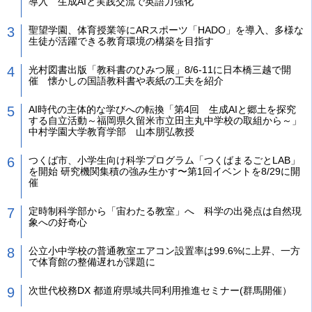
導入 生成AIと実践交流で英語力強化
聖望学園、体育授業等にARスポーツ「HADO」を導入、多様な
生徒が活躍できる教育環境の構築を目指す
光村図書出版「教科書のひみつ展」8/6-11に日本橋三越で開
催 懐かしの国語教科書や表紙の工夫を紹介
AI時代の主体的な学びへの転換「第4回 生成AIと郷土を探究
する自立活動～福岡県久留米市立田主丸中学校の取組から～」
中村学園大学教育学部 山本朋弘教授
つくば市、小学生向け科学プログラム「つくばまるごとLAB」
を開始 研究機関集積の強み生かす〜第1回イベントを8/29に開
催
定時制科学部から「宙わたる教室」へ 科学の出発点は自然現
象への好奇心
公立小中学校の普通教室エアコン設置率は99.6%に上昇、一方
で体育館の整備遅れが課題に
次世代校務DX 都道府県域共同利用推進セミナー(群馬開催）