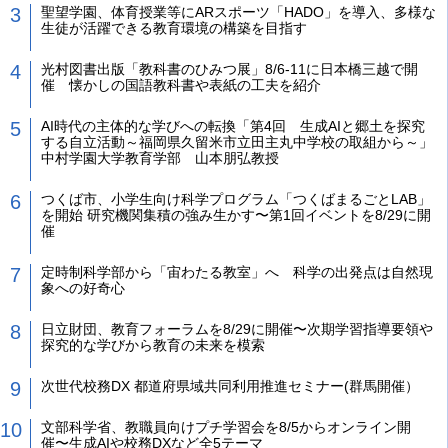
聖望学園、体育授業等にARスポーツ「HADO」を導入、多様な
生徒が活躍できる教育環境の構築を目指す
光村図書出版「教科書のひみつ展」8/6-11に日本橋三越で開
催 懐かしの国語教科書や表紙の工夫を紹介
AI時代の主体的な学びへの転換「第4回 生成AIと郷土を探究
する自立活動～福岡県久留米市立田主丸中学校の取組から～」
中村学園大学教育学部 山本朋弘教授
つくば市、小学生向け科学プログラム「つくばまるごとLAB」
を開始 研究機関集積の強み生かす〜第1回イベントを8/29に開
催
定時制科学部から「宙わたる教室」へ 科学の出発点は自然現
象への好奇心
日立財団、教育フォーラムを8/29に開催〜次期学習指導要領や
探究的な学びから教育の未来を模索
次世代校務DX 都道府県域共同利用推進セミナー(群馬開催）
文部科学省、教職員向けプチ学習会を8/5からオンライン開
催〜生成AIや校務DXなど全5テーマ