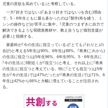
児童の意欲を高めている｣と考察している。
一方｢好きではない｣
(
｢あまり好きではない｣を含む
)
理由
で、
5
・
6
年生ともに最も多かったのは｢製作
(
布を縫う、ミ
シンの操作など
)
が苦手｣に集中。｢児童のつまずきに自力で
解決できるような視聴覚教材や、教え合うなど個別支援が
必要｣と指摘する。
家庭科が｢今の生活に役立っている｣
(
｢とても｣｢わりと｣の
合計
)
と考える
5
年生は
90%
、
6
年生は
88%
。｢将来
(
これから
)
の生活に役立つ｣は
5
年生
96%
、
6
年生
95%
。
5
・
6
年生共に
｢今の生活｣に
9
割近くが｢役立つ｣と考え、それ以上に｢将来
の生活｣に役立つと考えている。特に｢とても役立つ｣は
5
年
生が｢今の生活｣では
47%
だったが｢将来の生活｣では
71%
、
6
年生は
42%
から
66%
と大幅に増えていることが注目され
る。