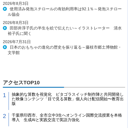
2026年8月3日
使用済み発泡スチロールの有効利用率は92.1％～発泡スチロー
ル協会
2026年8月3日
田部井淳子氏の半生を絵で伝えたい～イラストレーター 清水
裕子氏に聞く
2026年7月31日
日本のおもちゃの進化の歴史を振り返る～藤枝市郷土博物館・
文学館
アクセスTOP10
抽象的な算数を視覚化 ピタゴラスイッチ制作陣と共同開発し
た映像コンテンツ「目で見る算数」個人向け配信開始〜教育出
版
千葉県印西市、全市立中3生へオンライン国際交流授業を本格
導入 生成AIと実践交流で英語力強化