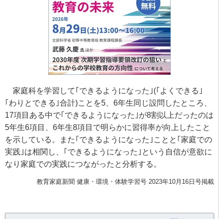
家庭科を学習して｢できるようになった｣
(
｢よくできる｣
｢わりとできる｣合計
)
ことを
5
、
6
年生同じ設問したところ、
17
項目ある中で｢できるようになった｣が
8
割以上だったのは
5
年生
6
項目、
6
年生
8
項目で明らかに習得率が向上したこと
を示している。また｢できるようになった｣ことと｢家庭での
実践｣は相関し、｢できるようになった｣という自信が意欲に
なり家庭での実践につながったと分析する。
教育家庭新聞 健康・環境・体験学習号 2023年10月16日号掲載