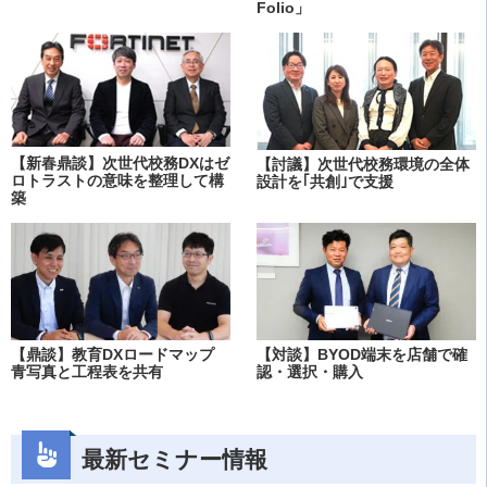
Folio」
【新春鼎談】次世代校務DXはゼ
【討議】次世代校務環境の全体
ロトラストの意味を整理して構
設計を｢共創｣で支援
築
【鼎談】教育DXロードマップ
【対談】BYOD端末を店舗で確
青写真と工程表を共有
認・選択・購入
最新セミナー情報