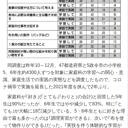
同調査は昨年
10
～
12
月、
47
都道府県と
5
政令市の小学校
5
、
6
年生約
4300
人ずつを対象に家庭科の学習への関心・意
識、家庭生活での実践の実態などを調査したもので、コロ
ナ禍等で実施を延長した
2021
年度を挟んで
2
年ぶり。
家庭科が｢好き｣
(
｢とても｣｢わりと｣の合計
)
と回答した
5
年
生は
90%
だったが、
6
年生ではやや減少して
83%
。特に｢と
ても｣が大幅に
18
㌽減少している。
5
・
6
年生ともに好きな理
由で最も多かったのは｢調理実習ができる｣、次いで｢布を使
って物作りができる｣だった。｢実技を伴う体験的な学習が