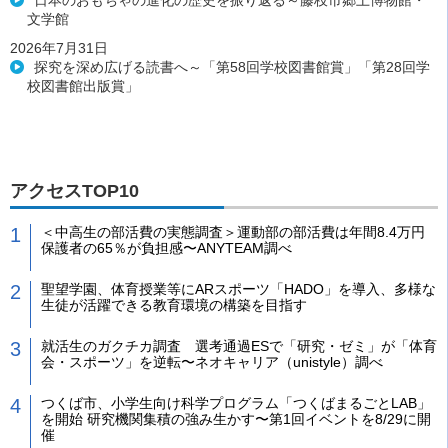
日本のおもちゃの進化の歴史を振り返る～藤枝市郷土博物館・
文学館
2026年7月31日
探究を深め広げる読書へ～「第58回学校図書館賞」「第28回学
校図書館出版賞」
アクセスTOP10
＜中高生の部活費の実態調査＞運動部の部活費は年間8.4万円
保護者の65％が負担感〜ANYTEAM調べ
聖望学園、体育授業等にARスポーツ「HADO」を導入、多様な
生徒が活躍できる教育環境の構築を目指す
就活生のガクチカ調査 選考通過ESで「研究・ゼミ」が「体育
会・スポーツ」を逆転〜ネオキャリア（unistyle）調べ
つくば市、小学生向け科学プログラム「つくばまるごとLAB」
を開始 研究機関集積の強み生かす〜第1回イベントを8/29に開
催