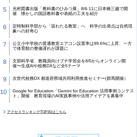
光村図書出版「教科書のひみつ展」8/6-11に日本橋三越で開
催 懐かしの国語教科書や表紙の工夫を紹介
定時制科学部から「宙わたる教室」へ 科学の出発点は自然現
象への好奇心
公立小中学校の普通教室エアコン設置率は99.6%に上昇、一方
で体育館の整備遅れが課題に
文部科学省、教職員向けプチ学習会を8/5からオンライン開
催〜生成AIや校務DXなど全5テーマ
次世代校務DX 都道府県域共同利用推進セミナー(群馬開催）
Google for Education「Gemini for Education 活用事例コンテス
ト」開催 教育現場のAI実践事例や活用アイデアを募集中
アクセスランキングTOP30はこちら