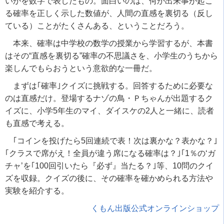
いかを数字で表したもの。面白いのは、何か出来事が起こ
る確率を正しく示した数値が、人間の直感を裏切る（反し
ている）ことがたくさんある、ということだろう。
本来、確率は中学校の数学の授業から学習するが、本書
はその“直感を裏切る”確率の不思議さを、小学生のうちから
楽しんでもらおうという意欲的な一冊だ。
まずは｢確率｣クイズに挑戦する。回答するために必要な
のは直感だけ。登場するナゾの鳥・Ｐちゃんが出題するク
イズに、小学5年生のマイ、ダイスケの2人と一緒に、読者
も直感で考える。
｢コインを投げたら5回連続で表！次は裏かな？表かな？｣
｢クラスで席がえ！全員が違う席になる確率は？｣｢1％の‘ガ
チャ’を｢100回引いたら『必ず』当たる？｣等、10問のクイ
ズを収録。クイズの後に、その確率を確かめられる方法や
実験を紹介する。
くもん出版公式オンラインショップ