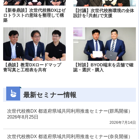
【新春鼎談】次世代校務DXはゼ
【討議】次世代校務環境の全体
ロトラストの意味を整理して構
設計を｢共創｣で支援
築
【鼎談】教育DXロードマップ
【対談】BYOD端末を店舗で確
青写真と工程表を共有
認・選択・購入
最新セミナー情報
次世代校務DX 都道府県域共同利用推進セミナー(群馬開催）
2026年8月25日
2026年7月14日
次世代校務DX 都道府県域共同利用推進セミナー(奈良開催）