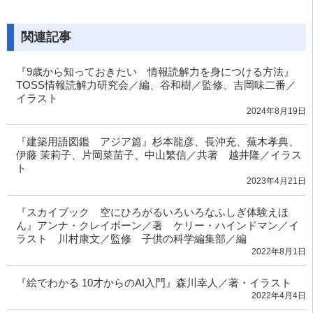
関連記事
『9歳から知っておきたい 情報読解力を身につける方法』
TOSS情報読解力研究会／編、谷和樹／監修、吉岡味二番／
イラスト
2024年8月19日
『建築用語図鑑 アジア篇』杉本龍彦、長沖充、蕪木孝典、
伊藤 茉莉子、片岡菜苗子、中山繁信／共著 越井隆／イラス
ト
2023年4月21日
『スカイブック 空にひろがるいろいろなふしぎ体験えほ
ん』アンナ・クレイボーン／著 ケリー・ハインドマン／イ
ラスト 川村康文／監修 子供の科学編集部／編
2022年8月1日
『絵でわかる 10才からのAI入門』森川幸人／著・イラスト
2022年4月4日