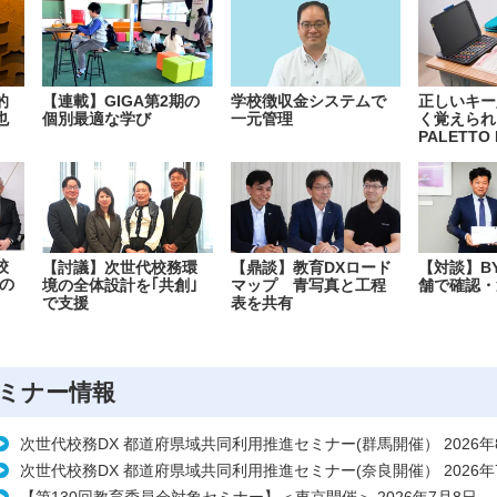
的
【連載】GIGA第2期の
学校徴収金システムで
正しいキー
也
個別最適な学び
一元管理
く覚えられ
PALETTO 
校
【討議】次世代校務環
【鼎談】教育DXロード
【対談】B
の
境の全体設計を｢共創｣
マップ 青写真と工程
舗で確認・
で支援
表を共有
ミナー情報
次世代校務DX 都道府県域共同利用推進セミナー(群馬開催） 2026年
次世代校務DX 都道府県域共同利用推進セミナー(奈良開催） 2026年