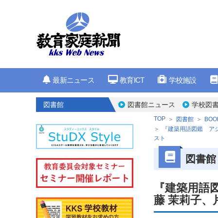
最新ニュース
教育ICT
学校施設
図書館
図書館ニュース
学校図書
TOP
図書館
BOO
『建築用語図鑑 ア
スト
図書館
『建築用語
藤 茉莉子