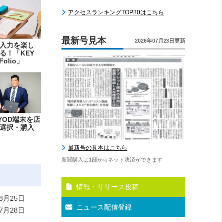
アクセスランキングTOP30はこちら
最新号見本
2026年07月23日更新
入力を楽し
る！「KEY
Folio」
YOD端末を店
選択・購入
最新号の見本はこちら
新聞購入は1部からネット決済ができます
情報・リリース投稿
8月25日
ニュース配信登録
7月28日