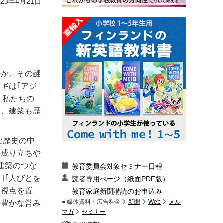
023年4月21日
のか。その謎
ギは｢アジ
、私たちの
に、建築も歴
な歴史の中
の成り立ちや
建築のつな
教育委員会対象セミナー日程
｣｢人びとを
読者専用ぺージ（紙面PDF版）
に視点を置
教育家庭新聞購読のお申込み
● 媒体資料・広告料金
新聞
Web
メル
の豊かな営み
マガ
セミナー