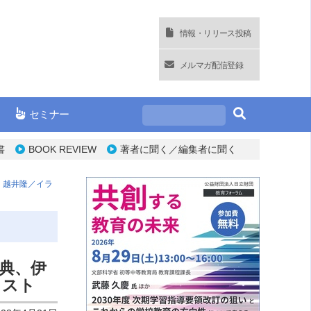
情報・リリース投稿
メルマガ配信登録
セミナー
書
BOOK REVIEW
著者に聞く／編集者に聞く
 越井隆／イラ
典、伊
ラスト