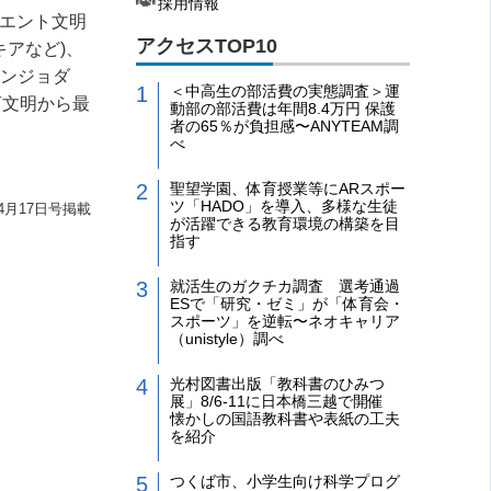
採用情報
リエント文明
アクセスTOP10
キアなど
)
、
ンジョダ
＜中高生の部活費の実態調査＞運
河文明から最
動部の部活費は年間8.4万円 保護
者の65％が負担感〜ANYTEAM調
べ
聖望学園、体育授業等にARスポー
ツ「HADO」を導入、多様な生徒
4月17日号掲載
が活躍できる教育環境の構築を目
指す
就活生のガクチカ調査 選考通過
ESで「研究・ゼミ」が「体育会・
スポーツ」を逆転〜ネオキャリア
（unistyle）調べ
光村図書出版「教科書のひみつ
展」8/6-11に日本橋三越で開催
懐かしの国語教科書や表紙の工夫
を紹介
つくば市、小学生向け科学プログ