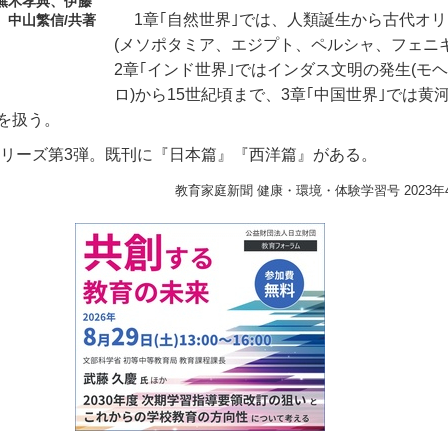
蕪木孝典、伊藤
1
章｢自然世界｣では、人類誕生から古代オ
、中山繁信/共著
(
メソポタミア、エジプト、ペルシャ、フェニ
2
章｢インド世界｣ではインダス文明の発生
(
モヘ
ロ
)
から
15
世紀頃まで、
3
章｢中国世界｣では黄
でを扱う。
リーズ第
3
弾。既刊に『日本篇』『西洋篇』がある。
教育家庭新聞 健康・環境・体験学習号 2023年