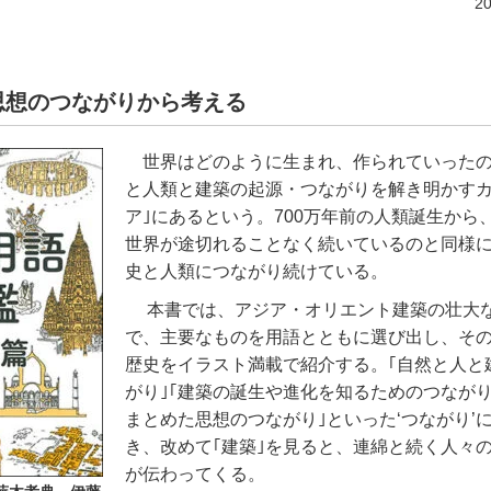
2
思想のつながりから考える
世界はどのように生まれ、作られていった
と人類と建築の起源・つながりを解き明かすカ
ア｣にあるという。
700
万年前の人類誕生から
世界が途切れることなく続いているのと同様
史と人類につながり続けている。
本書では、アジア・オリエント建築の壮大
で、主要なものを用語とともに選び出し、そ
歴史をイラスト満載で紹介する。｢自然と人と
がり｣｢建築の誕生や進化を知るためのつながり
まとめた思想のつながり｣といった‘つながり’
き、改めて｢建築｣を見ると、連綿と続く人々
が伝わってくる。