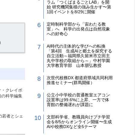
ラム「つくばまるごとLAB」を開
始 研究機関集積の強み生かす〜第
1回イベントを8/29に開催
定時制科学部から「宙わたる教
室」へ 科学の出発点は自然現象
への好奇心
）
AI時代の主体的な学びへの転換
「第4回 生成AIと郷土を探究する
自立活動～福岡県久留米市立田主
丸中学校の取組から～」中村学園
大学教育学部 山本朋弘教授
次世代校務DX 都道府県域共同利用
推進セミナー(群馬開催）
ナ・クレイボ
公立小中学校の普通教室エアコン
供の科学編集
設置率は99.6%に上昇、一方で体
育館の整備遅れが課題に
国の若者とシェ
文部科学省、教職員向けプチ学習
会を8/5からオンライン開催〜生成
AIや校務DXなど全5テーマ