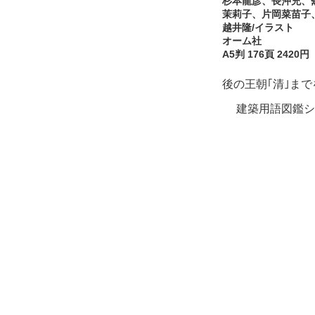
杉本龍彦、長沖充、
茉莉子、片岡菜苗子
越井隆/イラスト
オーム社
A5判 176頁 2420円
後の王朝｢清｣ま
建築用語図鑑シ