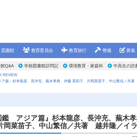
図書館
教育委員会
教育旅行
整備
募集
館Q&A
学校図書館訪問記
環境教育・家庭科
中高生の読
K REVIEW
ジア篇』杉本龍彦、長沖充、蕪木孝典、伊藤 茉莉子、片岡菜苗子、中山繁信／共著
図鑑 アジア篇』杉本龍彦、長沖充、蕪木孝
、片岡菜苗子、中山繁信／共著 越井隆／イ