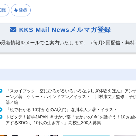
図鑑
建築
KKS Mail Newsメルマガ登録
の最新情報をメールでご案内いたします。（毎月2回配信・無料
『スカイブック 空にひろがるいろいろなふしぎ体験えほん』アン
ーン／著 ケリー・ハインドマン／イラスト 川村康文／監修 子
部／編
『絵でわかる 10才からのAI入門』森川幸人／著・イラスト
トビタテ！留学JAPAN ＃せかい部「せかいの“今”を話そう！10ヵ
アするSDGs、10代の生き方～」高校生300人募集