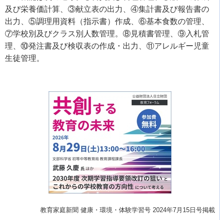
及び栄養価計算、③献立表の出力、④集計書及び報告書の
出力、⑤調理用資料（指示書）作成、⑥基本食数の管理、
⑦学校別及びクラス別人数管理。⑧見積書管理、⑨入札管
理、⑩発注書及び検収表の作成・出力、⑪アレルギー児童
生徒管理。
教育家庭新聞 健康・環境・体験学習号 2024年7月15日号掲載