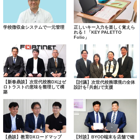
学校徴収金システムで一元管理
正しいキー入力を楽しく覚えら
れる！「KEY PALETTO
Folio」
【新春鼎談】次世代校務DXはゼ
【討議】次世代校務環境の全体
ロトラストの意味を整理して構
設計を｢共創｣で支援
築
【鼎談】教育DXロードマップ
【対談】BYOD端末を店舗で確