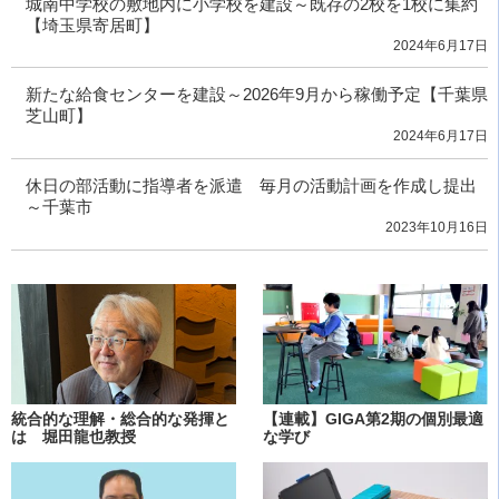
城南中学校の敷地内に小学校を建設～既存の2校を1校に集約
【埼玉県寄居町】
2024年6月17日
新たな給食センターを建設～2026年9月から稼働予定【千葉県
芝山町】
2024年6月17日
休日の部活動に指導者を派遣 毎月の活動計画を作成し提出
～千葉市
2023年10月16日
統合的な理解・総合的な発揮と
【連載】GIGA第2期の個別最適
は 堀田龍也教授
な学び