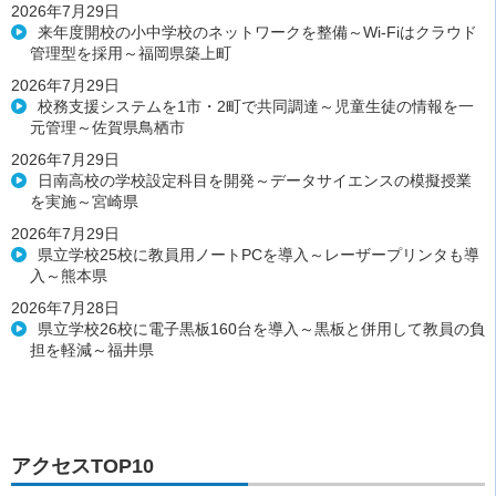
2026年7月29日
来年度開校の小中学校のネットワークを整備～Wi-Fiはクラウド
管理型を採用～福岡県築上町
2026年7月29日
校務支援システムを1市・2町で共同調達～児童生徒の情報を一
元管理～佐賀県鳥栖市
2026年7月29日
日南高校の学校設定科目を開発～データサイエンスの模擬授業
を実施～宮崎県
2026年7月29日
県立学校25校に教員用ノートPCを導入～レーザープリンタも導
入～熊本県
2026年7月28日
県立学校26校に電子黒板160台を導入～黒板と併用して教員の負
担を軽減～福井県
アクセスTOP10