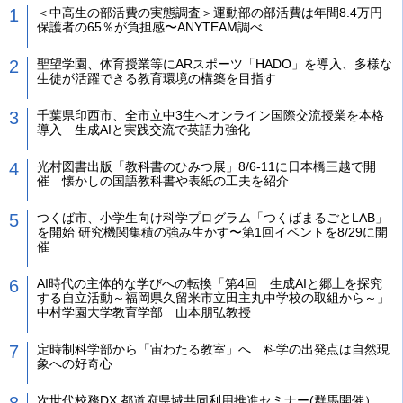
＜中高生の部活費の実態調査＞運動部の部活費は年間8.4万円
保護者の65％が負担感〜ANYTEAM調べ
聖望学園、体育授業等にARスポーツ「HADO」を導入、多様な
生徒が活躍できる教育環境の構築を目指す
千葉県印西市、全市立中3生へオンライン国際交流授業を本格
導入 生成AIと実践交流で英語力強化
光村図書出版「教科書のひみつ展」8/6-11に日本橋三越で開
催 懐かしの国語教科書や表紙の工夫を紹介
つくば市、小学生向け科学プログラム「つくばまるごとLAB」
を開始 研究機関集積の強み生かす〜第1回イベントを8/29に開
催
AI時代の主体的な学びへの転換「第4回 生成AIと郷土を探究
する自立活動～福岡県久留米市立田主丸中学校の取組から～」
中村学園大学教育学部 山本朋弘教授
定時制科学部から「宙わたる教室」へ 科学の出発点は自然現
象への好奇心
次世代校務DX 都道府県域共同利用推進セミナー(群馬開催）