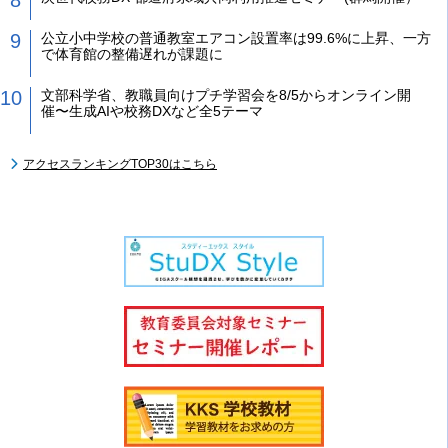
公立小中学校の普通教室エアコン設置率は99.6%に上昇、一方
で体育館の整備遅れが課題に
文部科学省、教職員向けプチ学習会を8/5からオンライン開
催〜生成AIや校務DXなど全5テーマ
アクセスランキングTOP30はこちら