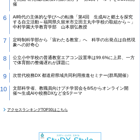
催
AI時代の主体的な学びへの転換「第4回 生成AIと郷土を探究
する自立活動～福岡県久留米市立田主丸中学校の取組から～」
中村学園大学教育学部 山本朋弘教授
定時制科学部から「宙わたる教室」へ 科学の出発点は自然現
象への好奇心
公立小中学校の普通教室エアコン設置率は99.6%に上昇、一方
で体育館の整備遅れが課題に
次世代校務DX 都道府県域共同利用推進セミナー(群馬開催）
文部科学省、教職員向けプチ学習会を8/5からオンライン開
催〜生成AIや校務DXなど全5テーマ
アクセスランキングTOP30はこちら