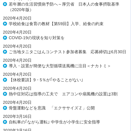
若年層の生活習慣病予防へ～厚労省 日本人の食事摂取基準
（2020年版）
2020年4月20日
学校給食は食育の教材【第59回】入学、給食の約束
2020年4月20日
COVID‐19の現状を知り対策を
2020年4月20日
ご当地タニタごはんコンテスト参加者募集 応募締切は6月30日
2020年4月20日
導入・設置が簡便な大型循環送風機に注目＜ナカトミ＞
2020年4月20日
【休校要請】9・5％が｢やることがない｣
2020年4月20日
熱中症対応は指導の工夫で エアコンや扇風機の設置は3割
2020年4月20日
骨盤運動などを意識 「エクササイズＺ」公開
2020年3月16日
自転車の｢ながら運転｣ 中学生が小学生に安全指導
2020年3月16日