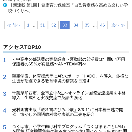
【新連載 第1回】健康育む保健室「自己肯定感を高める楽しい学
校づくりへ」
≪ 前へ
1
…
31
32
33
34
35
…
46
次へ ≫
アクセスTOP10
＜中高生の部活費の実態調査＞運動部の部活費は年間8.4万円
保護者の65％が負担感〜ANYTEAM調べ
聖望学園、体育授業等にARスポーツ「HADO」を導入、多様な
生徒が活躍できる教育環境の構築を目指す
千葉県印西市、全市立中3生へオンライン国際交流授業を本格
導入 生成AIと実践交流で英語力強化
光村図書出版「教科書のひみつ展」8/6-11に日本橋三越で開
催 懐かしの国語教科書や表紙の工夫を紹介
つくば市、小学生向け科学プログラム「つくばまるごとLAB」
を開始 研究機関集積の強み生かす〜第1回イベントを8/29に開