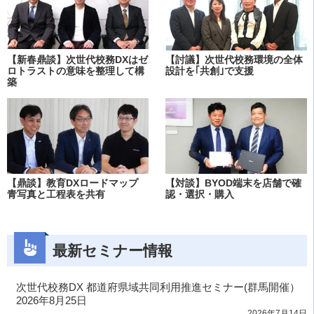
【新春鼎談】次世代校務DXはゼ
【討議】次世代校務環境の全体
ロトラストの意味を整理して構
設計を｢共創｣で支援
築
【鼎談】教育DXロードマップ
【対談】BYOD端末を店舗で確
青写真と工程表を共有
認・選択・購入
最新セミナー情報
次世代校務DX 都道府県域共同利用推進セミナー(群馬開催）
2026年8月25日
2026年7月14日