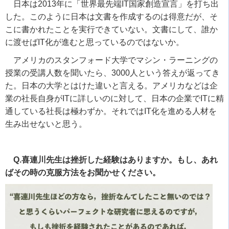
日本は
2013
年に「世界最先端
IT
国家創造宣言」を打ち出
した。このように日本は文書を作成するのは得意だが、そ
こに書かれたことを実行できていない。文書にして、誰か
に渡せば
IT
化が進むと思っているのではないか。
アメリカのスタンフォード大学でマシン・ラーニングの
授業の受講人数を聞いたら、
3000
人という答えが返ってき
た。日本の大学とはけた違いと言える。アメリカなどは企
業の社長自身が
IT
に詳しいのに対して、日本の企業で
IT
に精
通している社長は極わずか。それでは
IT
化を進める人材を
生み出せないと思う。
Q.喜連川先生は挫折した経験はありますか。もし、あれ
ばその時の克服方法をお聞かせください。