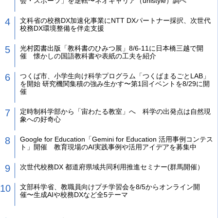
会・スポーツ」を逆転〜ネオキャリア（unistyle）調べ
文科省の校務DX加速化事業にNTT DXパートナー採択、次世代
校務DX環境整備を伴走支援
光村図書出版「教科書のひみつ展」8/6-11に日本橋三越で開
催 懐かしの国語教科書や表紙の工夫を紹介
つくば市、小学生向け科学プログラム「つくばまるごとLAB」
を開始 研究機関集積の強み生かす〜第1回イベントを8/29に開
催
定時制科学部から「宙わたる教室」へ 科学の出発点は自然現
象への好奇心
Google for Education「Gemini for Education 活用事例コンテス
ト」開催 教育現場のAI実践事例や活用アイデアを募集中
次世代校務DX 都道府県域共同利用推進セミナー(群馬開催）
文部科学省、教職員向けプチ学習会を8/5からオンライン開
催〜生成AIや校務DXなど全5テーマ