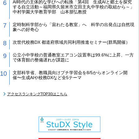
AI時代の主体的な学びへの転換「第4回 生成AIと郷土を探究
する自立活動～福岡県久留米市立田主丸中学校の取組から～」
中村学園大学教育学部 山本朋弘教授
定時制科学部から「宙わたる教室」へ 科学の出発点は自然現
象への好奇心
次世代校務DX 都道府県域共同利用推進セミナー(群馬開催）
公立小中学校の普通教室エアコン設置率は99.6%に上昇、一方
で体育館の整備遅れが課題に
文部科学省、教職員向けプチ学習会を8/5からオンライン開
催〜生成AIや校務DXなど全5テーマ
アクセスランキングTOP30はこちら