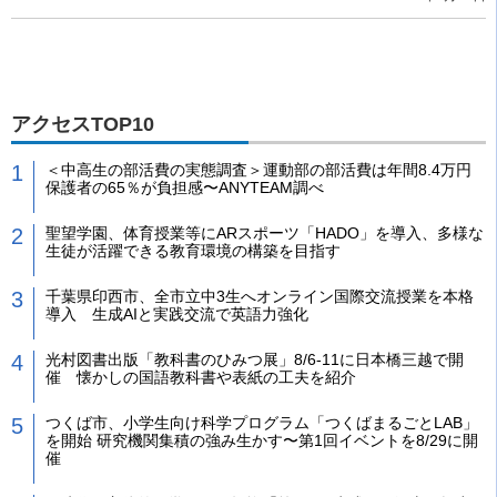
アクセスTOP10
＜中高生の部活費の実態調査＞運動部の部活費は年間8.4万円
保護者の65％が負担感〜ANYTEAM調べ
聖望学園、体育授業等にARスポーツ「HADO」を導入、多様な
生徒が活躍できる教育環境の構築を目指す
千葉県印西市、全市立中3生へオンライン国際交流授業を本格
導入 生成AIと実践交流で英語力強化
光村図書出版「教科書のひみつ展」8/6-11に日本橋三越で開
催 懐かしの国語教科書や表紙の工夫を紹介
つくば市、小学生向け科学プログラム「つくばまるごとLAB」
を開始 研究機関集積の強み生かす〜第1回イベントを8/29に開
催