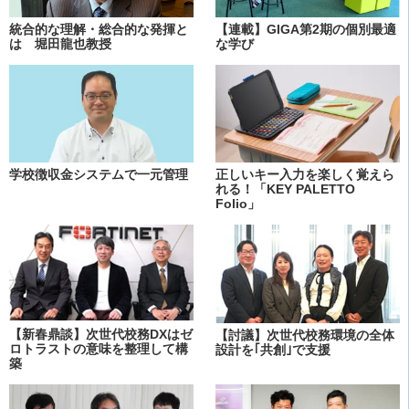
統合的な理解・総合的な発揮と
【連載】GIGA第2期の個別最適
は 堀田龍也教授
な学び
学校徴収金システムで一元管理
正しいキー入力を楽しく覚えら
れる！「KEY PALETTO
Folio」
【新春鼎談】次世代校務DXはゼ
【討議】次世代校務環境の全体
ロトラストの意味を整理して構
設計を｢共創｣で支援
築