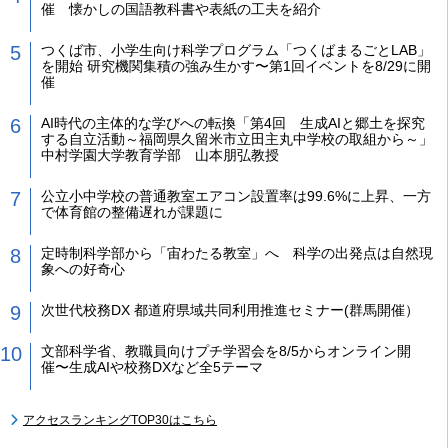
催 懐かしの国語教科書や表紙の工夫を紹介
つくば市、小学生向け科学プログラム「つくばまるごとLAB」
を開始 研究機関集積の強み生かす〜第1回イベントを8/29に開
催
AI時代の主体的な学びへの転換「第4回 生成AIと郷土を探究
する自立活動～福岡県久留米市立田主丸中学校の取組から～」
中村学園大学教育学部 山本朋弘教授
公立小中学校の普通教室エアコン設置率は99.6%に上昇、一方
で体育館の整備遅れが課題に
定時制科学部から「宙わたる教室」へ 科学の出発点は自然現
象への好奇心
次世代校務DX 都道府県域共同利用推進セミナー(群馬開催）
文部科学省、教職員向けプチ学習会を8/5からオンライン開
催〜生成AIや校務DXなど全5テーマ
アクセスランキングTOP30はこちら