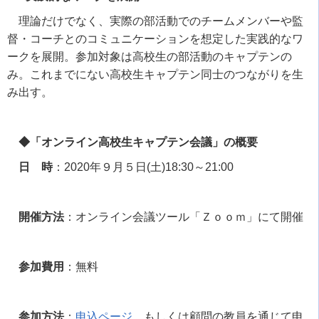
理論だけでなく、実際の部活動でのチームメンバーや監
督・コーチとのコミュニケーションを想定した実践的なワ
ークを展開。参加対象は高校生の部活動のキャプテンの
み。これまでにない高校生キャプテン同士のつながりを生
み出す。
◆「オンライン高校生キャプテン会議」の概要
日 時
：
2020
年９月５日
(
土
)18:30
～
21:00
開催方法
：オンライン会議ツール「Ｚｏｏｍ」にて開催
参加費用
：無料
参加方法
：
申込ページ
、もしくは顧問の教員を通じて申