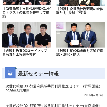
【新春鼎談】次世代校務DXはゼ
【討議】次世代校務環境の全体
ロトラストの意味を整理して構
設計を｢共創｣で支援
築
【鼎談】教育DXロードマップ
【対談】BYOD端末を店舗で確
青写真と工程表を共有
認・選択・購入
最新セミナー情報
次世代校務DX 都道府県域共同利用推進セミナー(群馬開催）
2026年8月25日
2026年7月14日
次世代校務DX 都道府県域共同利用推進セミナー(奈良開催）