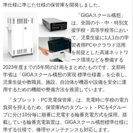
準仕様に準じた仕様の保管庫を開発しました。
「GIGAスクール構想」
は、全国の小・中・特別支
援学校・高等学校等におい
て、児童生徒に1人1台の学
習者用PCやクラウド活用
を前提とした高速ネットワ
ーク環境などを整備する
2023年度までの5年間の計画をまとめたものです。文部科
学省は「GIGAスクール構想の実現 標準仕様書」を公表し、
児童生徒や教職員、施設、自治体が機器や設備を安全に運
用するための機能や整備方法を推奨しています。
「タブレット・PC充電保管庫」は、充電時に学校の電力
負荷を抑えるため、保管庫内のタブレット・PCを4グルー
プに分け10分毎に順番に充電する輪番充電方式を採用。搭
載している輪番充電装置は、GIGAスクール構想標準仕様に
準ずる仕様で、修理やメンテナンスも対応します。