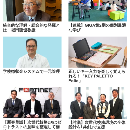
統合的な理解・総合的な発揮と
【連載】GIGA第2期の個別最適
は 堀田龍也教授
な学び
学校徴収金システムで一元管理
正しいキー入力を楽しく覚えら
れる！「KEY PALETTO
Folio」
【新春鼎談】次世代校務DXはゼ
【討議】次世代校務環境の全体
ロトラストの意味を整理して構
設計を｢共創｣で支援