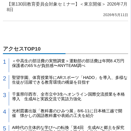
【第130回教育委員会対象セミナー】＜東京開催＞ 2026年7月
8日
2026年5月11日
アクセスTOP10
＜中高生の部活費の実態調査＞運動部の部活費は年間8.4万円
保護者の65％が負担感〜ANYTEAM調べ
聖望学園、体育授業等にARスポーツ「HADO」を導入、多様な
生徒が活躍できる教育環境の構築を目指す
千葉県印西市、全市立中3生へオンライン国際交流授業を本格
導入 生成AIと実践交流で英語力強化
光村図書出版「教科書のひみつ展」8/6-11に日本橋三越で開
催 懐かしの国語教科書や表紙の工夫を紹介
AI時代の主体的な学びへの転換「第4回 生成AIと郷土を探究