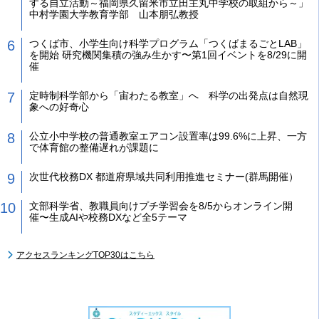
する自立活動～福岡県久留米市立田主丸中学校の取組から～」
中村学園大学教育学部 山本朋弘教授
つくば市、小学生向け科学プログラム「つくばまるごとLAB」
を開始 研究機関集積の強み生かす〜第1回イベントを8/29に開
催
定時制科学部から「宙わたる教室」へ 科学の出発点は自然現
象への好奇心
公立小中学校の普通教室エアコン設置率は99.6%に上昇、一方
で体育館の整備遅れが課題に
次世代校務DX 都道府県域共同利用推進セミナー(群馬開催）
文部科学省、教職員向けプチ学習会を8/5からオンライン開
催〜生成AIや校務DXなど全5テーマ
アクセスランキングTOP30はこちら