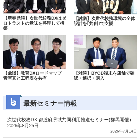
【新春鼎談】次世代校務DXはゼ
【討議】次世代校務環境の全体
ロトラストの意味を整理して構
設計を｢共創｣で支援
築
【鼎談】教育DXロードマップ
【対談】BYOD端末を店舗で確
青写真と工程表を共有
認・選択・購入
最新セミナー情報
次世代校務DX 都道府県域共同利用推進セミナー(群馬開催）
2026年8月25日
2026年7月14日