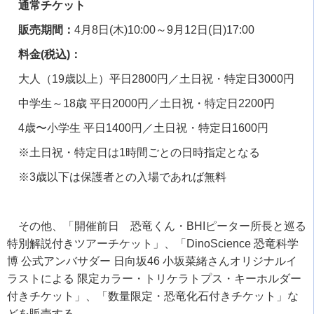
通常チケット
販売期間：
4
月
8
日
(
木
)10:00
～
9
月
12
日
(
日
)17:00
料金(税込)：
大人（
19
歳以上）平日
2800
円／土日祝・特定日
3000
円
中学生～
18
歳 平日
2000
円／土日祝・特定日
2200
円
4歳〜小学生 平日
1400
円／土日祝・特定日
1600
円
※土日祝・特定日は
1
時間ごとの日時指定となる
※
3
歳以下は保護者との入場であれば無料
その他、「開催前日 恐竜くん・
BHI
ピーター所長と巡る
特別解説付きツアーチケット」、「
DinoScience
恐竜科学
博 公式アンバサダー 日向坂
46
小坂菜緒さんオリジナルイ
ラストによる 限定カラー・トリケラトプス・キーホルダー
付きチケット」、「数量限定・恐竜化石付きチケット」な
どを販売する。