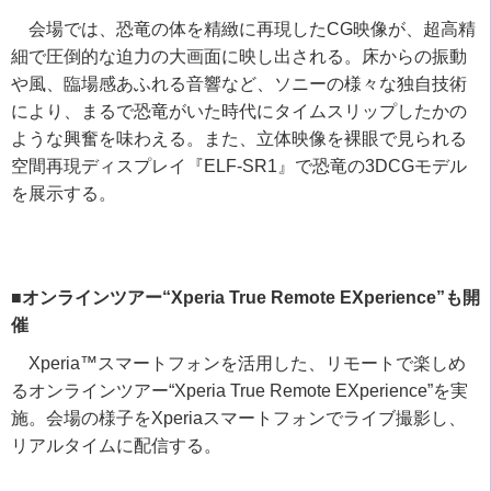
会場では、恐竜の体を精緻に再現した
CG
映像が、超高精
細で圧倒的な迫力の大画面に映し出される。床からの振動
や風、臨場感あふれる音響など、ソニーの様々な独自技術
により、まるで恐竜がいた時代にタイムスリップしたかの
ような興奮を味わえる。また、立体映像を裸眼で見られる
空間再現ディスプレイ『
ELF-SR1
』で恐竜の
3DCG
モデル
を展示する。
■オンラインツアー“Xperia True Remote EXperience”も開
催
Xperia™
スマートフォンを活用した、リモートで楽しめ
るオンラインツアー
“Xperia True Remote EXperience”
を実
施。会場の様子を
Xperia
スマートフォンでライブ撮影し、
リアルタイムに配信する。