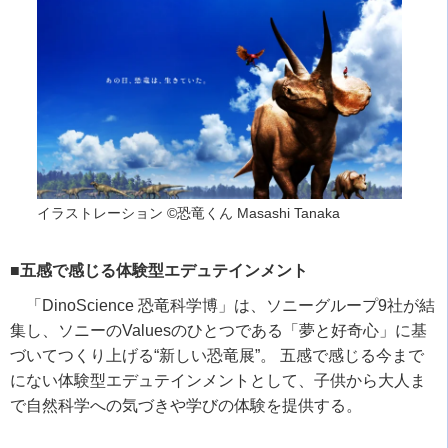
イラストレーション ©恐竜くん Masashi Tanaka
■五感で感じる体験型エデュテインメント
「
DinoScience
恐竜科学博」は、ソニーグループ
9
社が結
集し、ソニーの
Values
のひとつである「夢と好奇心」に基
づいてつくり上げる
“
新しい恐竜展
”
。 五感で感じる今まで
にない体験型エデュテインメントとして、子供から大人ま
で自然科学への気づきや学びの体験を提供する。