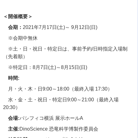
＜開催概要＞
会期：
2021
年
7
月
17
日
(
土
)
～
9
月
12
日
(
日
)
※会期中無休
※土・日・祝日・特定日は、事前予約
/
日時指定入場制
（先着順）
※特定日：
8
月
7
日
(
土
)
～
8
月
15
日
(
日
)
時間:
月・火・木・日
9:00
～
18:00
（最終入場
17:30
）
水・金・土・祝日・特定日
9:00
～
21:00
（最終入場
20:30
）
会場:
パシフィコ横浜 展示ホール
A
主催
:
DinoScience
恐竜科学博製作委員会