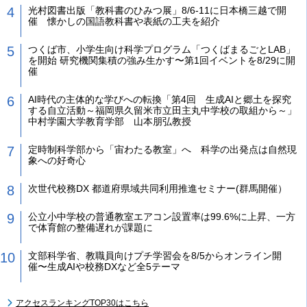
光村図書出版「教科書のひみつ展」8/6-11に日本橋三越で開
催 懐かしの国語教科書や表紙の工夫を紹介
つくば市、小学生向け科学プログラム「つくばまるごとLAB」
を開始 研究機関集積の強み生かす〜第1回イベントを8/29に開
催
AI時代の主体的な学びへの転換「第4回 生成AIと郷土を探究
する自立活動～福岡県久留米市立田主丸中学校の取組から～」
中村学園大学教育学部 山本朋弘教授
定時制科学部から「宙わたる教室」へ 科学の出発点は自然現
象への好奇心
次世代校務DX 都道府県域共同利用推進セミナー(群馬開催）
公立小中学校の普通教室エアコン設置率は99.6%に上昇、一方
で体育館の整備遅れが課題に
文部科学省、教職員向けプチ学習会を8/5からオンライン開
催〜生成AIや校務DXなど全5テーマ
アクセスランキングTOP30はこちら