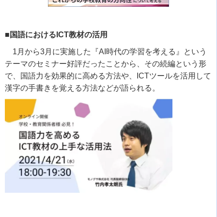
■国語におけるICT教材の活用
1月から
3
月に実施した『
AI
時代の学習を考える』という
テーマのセミナー好評だったことから、その続編という形
で、国語力を効果的に高める方法や、
ICT
ツールを活用して
漢字の手書きを覚える方法などが語られる。