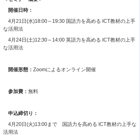
開催日時：
4月
21
日
(
水
)18:00
～
19:30
国語力を高める
ICT
教材の上手
な活用法
4月
24
日
(
土
)12:30
～
14:00
英語力を高める
ICT
教材の上手
な活用法
開催形態：
Zoom
によるオンライン開催
参加費：
無料
申込締切り：
4月
20
日
(
火
)13:00
まで 国語力を高める
ICT
教材の上手な
活用法