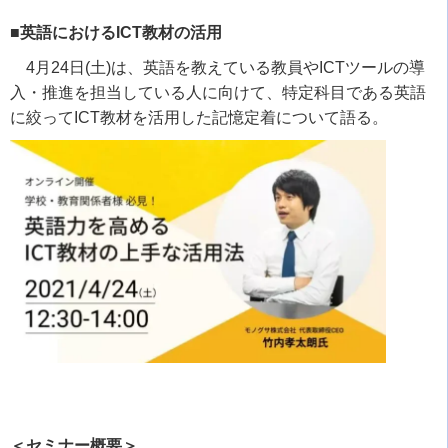
■英語におけるICT教材の活用
4
月
24
日
(
土
)
は、英語を教えている教員や
ICT
ツールの導
入・推進を担当している人に向けて、特定科目である英語
に絞って
ICT
教材を活用した記憶定着について語る。
＜セミナー概要＞