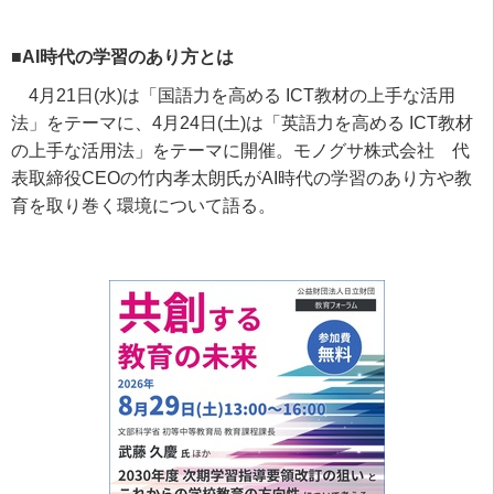
■AI時代の学習のあり方とは
4
月
21
日
(
水
)
は「国語力を高める
ICT
教材の上手な活用
法」をテーマに、4月24日(土)は「英語力を高める
ICT
教材
の上手な活用法」をテーマに開催。モノグサ株式会社 代
表取締役CEOの竹内孝太朗氏が
AI
時代の学習のあり方や教
育を取り巻く環境について語る。