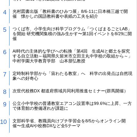
光村図書出版「教科書のひみつ展」8/6-11に日本橋三越で開
催 懐かしの国語教科書や表紙の工夫を紹介
つくば市、小学生向け科学プログラム「つくばまるごとLAB」
を開始 研究機関集積の強み生かす〜第1回イベントを8/29に開
催
AI時代の主体的な学びへの転換「第4回 生成AIと郷土を探究
する自立活動～福岡県久留米市立田主丸中学校の取組から～」
中村学園大学教育学部 山本朋弘教授
定時制科学部から「宙わたる教室」へ 科学の出発点は自然現
象への好奇心
次世代校務DX 都道府県域共同利用推進セミナー(群馬開催）
公立小中学校の普通教室エアコン設置率は99.6%に上昇、一方
で体育館の整備遅れが課題に
文部科学省、教職員向けプチ学習会を8/5からオンライン開
催〜生成AIや校務DXなど全5テーマ