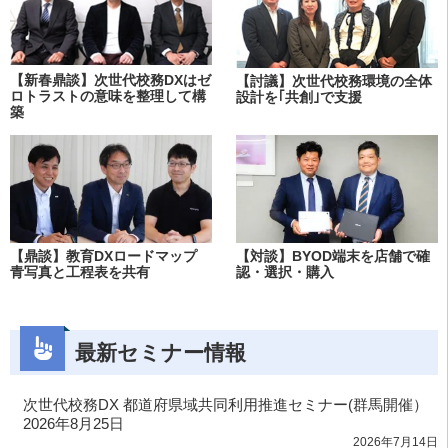
【新春鼎談】次世代校務DXはゼ
【討議】次世代校務環境の全体
ロトラストの意味を整理して構
設計を｢共創｣で支援
築
【鼎談】教育DXロードマップ
【対談】BYOD端末を店舗で確
青写真と工程表を共有
認・選択・購入
最新セミナー情報
次世代校務DX 都道府県域共同利用推進セミナー(群馬開催）
2026年8月25日
2026年7月14日