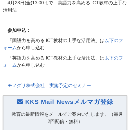
4月
23
日
(
金
)13:00
まで 英語力を高める
ICT
教材の上手な
活用法
参加申込：
「国語力を高める
ICT
教材の上手な活用法」は
以下のフ
ォーム
から申し込む
「英語力を高める
ICT
教材の上手な活用法」は
以下のフ
ォーム
から申し込む
モノグサ株式会社 実施予定のセミナー
KKS Mail Newsメルマガ登録
教育の最新情報をメールでご案内いたします。（毎月
2回配信・無料）