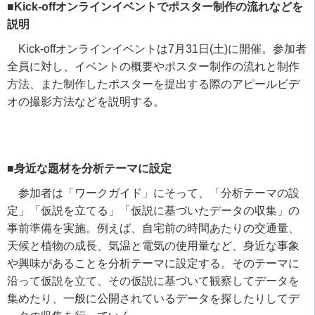
■Kick-offオンラインイベントでポスター制作の流れなどを
説明
Kick-off
オンラインイベントは
7
月
31
日
(
土
)
に開催。参加者
全員に対し、イベントの概要やポスター制作の流れと制作
方法、また制作したポスターを提出する際のアピールビデ
オの撮影方法などを説明する。
■身近な題材を分析テーマに設定
参加者は「ワークガイド」にそって、「分析テーマの設
定」「仮説を立てる」「仮説に基づいたデータの収集」の
事前準備を実施。例えば、自宅前の時間あたりの交通量、
天候と植物の成長、気温と電気の使用量など、身近な事象
や興味があることを分析テーマに設定する。そのテーマに
沿って仮説を立て、その仮説に基づいて観察してデータを
集めたり、一般に公開されているデータを探したりしてデ