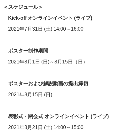
＜スケジュール＞
Kick-off オンラインイベント (ライブ)
2021年
7
月
31
日
(
土
) 14:00
～
16:00
ポスター制作期間
2021年
8
月
1
日
(
日
)
～
8
月
15
日（日）
ポスターおよび解説動画の提出締切
2021年
8
月
15
日
(
日
)
表彰式・閉会式 オンラインイベント (ライブ)
2021年
8
月
21
日
(
土
) 14:00
～
15:00