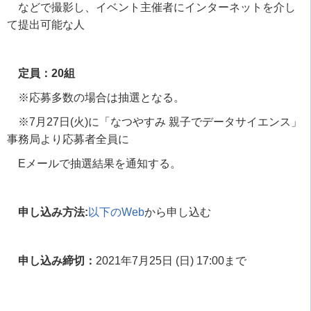
などで撮影し、イベント主催者にインターネットを介し
て提出可能な人
定員：20組
※応募多数の場合は抽選となる。
※
7
月
27
日
(
火
)
に「なつやすみ 親子でデータサイエンス」
事務局より応募者全員に
Eメールで抽選結果を通知する。
申し込み方法:
以下の
Web
から申し込む
申し込み締切：
2021
年
7
月
25
日
(
日
) 17:00
まで