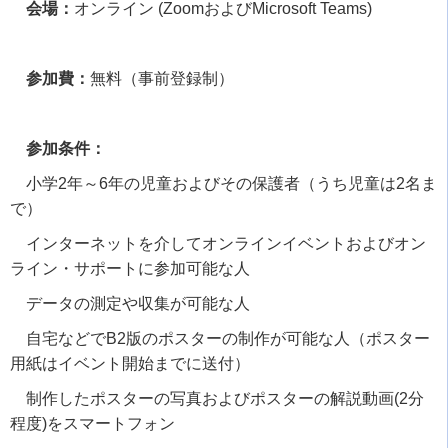
会場：
オンライン
(Zoom
および
Microsoft Teams)
参加費：
無料（事前登録制）
参加条件：
小学
2
年～
6
年の児童およびその保護者（うち児童は
2
名ま
で）
インターネットを介してオンラインイベントおよびオン
ライン・サポートに参加可能な人
データの測定や収集が可能な人
自宅などで
B2
版のポスターの制作が可能な人（ポスター
用紙はイベント開始までに送付）
制作したポスターの写真およびポスターの解説動画
(2
分
程度
)
をスマートフォン