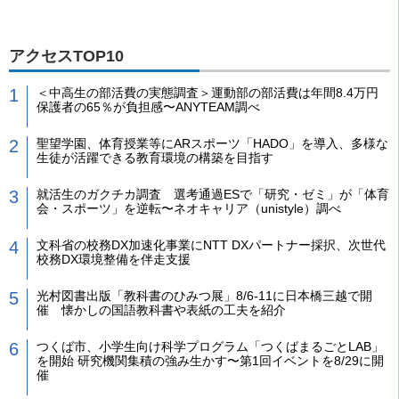
アクセスTOP10
＜中高生の部活費の実態調査＞運動部の部活費は年間8.4万円
保護者の65％が負担感〜ANYTEAM調べ
聖望学園、体育授業等にARスポーツ「HADO」を導入、多様な
生徒が活躍できる教育環境の構築を目指す
就活生のガクチカ調査 選考通過ESで「研究・ゼミ」が「体育
会・スポーツ」を逆転〜ネオキャリア（unistyle）調べ
文科省の校務DX加速化事業にNTT DXパートナー採択、次世代
校務DX環境整備を伴走支援
光村図書出版「教科書のひみつ展」8/6-11に日本橋三越で開
催 懐かしの国語教科書や表紙の工夫を紹介
つくば市、小学生向け科学プログラム「つくばまるごとLAB」
を開始 研究機関集積の強み生かす〜第1回イベントを8/29に開
催