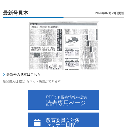
最新号見本
2026年07月23日更新
最新号の見本はこちら
新聞購入は1部からネット決済ができます
PDFでも要点情報を提供
読者専用ぺージ
教育委員会対象
セミナー日程