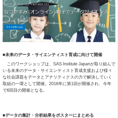
■未来のデータ・サイエンティスト育成に向けて開催
このワークショップは、
SAS Institute Japan
が取り組んで
いる未来のデータ・サイエンティスト育成支援および様々
な社会課題をデータとアナリティクスの力で解決していく
取組の一環として開催。
2016
年に第
1
回が開催され、今年
で
6
回目の開催となる。
■データの集計・分析結果をポスターにまとめる