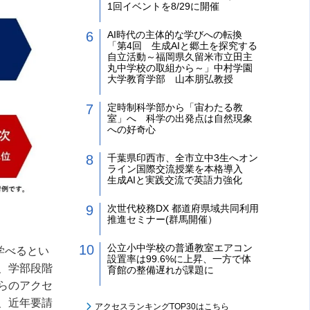
1回イベントを8/29に開催
AI時代の主体的な学びへの転換
「第4回 生成AIと郷土を探究する
自立活動～福岡県久留米市立田主
丸中学校の取組から～」中村学園
大学教育学部 山本朋弘教授
定時制科学部から「宙わたる教
室」へ 科学の出発点は自然現象
への好奇心
千葉県印西市、全市立中3生へオン
ライン国際交流授業を本格導入
生成AIと実践交流で英語力強化
次世代校務DX 都道府県域共同利用
推進セミナー(群馬開催）
公立小中学校の普通教室エアコン
学べるとい
設置率は99.6%に上昇、一方で体
、学部段階
育館の整備遅れが課題に
らのアクセ
、近年要請
アクセスランキングTOP30はこちら