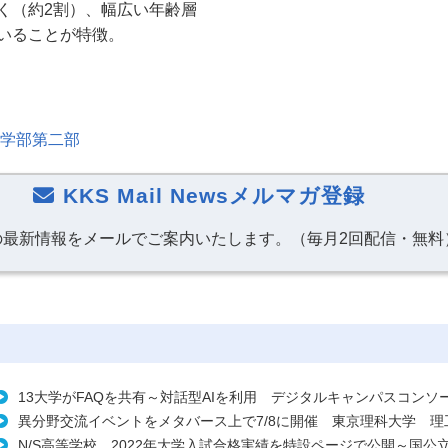
く（約2割）、幅広い年齢層
いることが特徴。
理学部第二部
KKS Mail Newsメルマガ登録
の最新情報をメールでご案内いたします。（毎月2回配信・無料
13大学がFAQを共有～対話型AIを利用 デジタルキャンパスコンソ
異分野交流イベントをメタバース上で7/8に開催 東京理科大学 理
N/S高等学校 2022年大学入試合格実績を特設ページで公開～国公