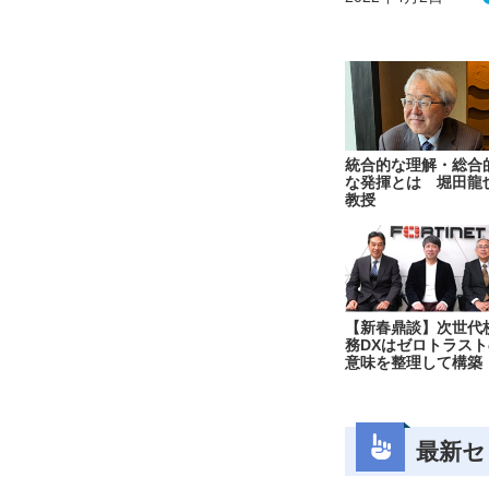
統合的な理解・総合
な発揮とは 堀田龍
教授
【新春鼎談】次世代
務DXはゼロトラスト
意味を整理して構築
最新セ