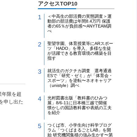
アクセスTOP10
＜中高生の部活費の実態調査＞運
動部の部活費は年間8.4万円 保護
者の65％が負担感〜ANYTEAM調
べ
聖望学園、体育授業等にARスポー
ツ「HADO」を導入、多様な生徒
が活躍できる教育環境の構築を目
指す
就活生のガクチカ調査 選考通過
ESで「研究・ゼミ」が「体育会・
スポーツ」を逆転〜ネオキャリア
（unistyle）調べ
業年限を超
光村図書出版「教科書のひみつ
を申し出た
展」8/6-11に日本橋三越で開催
懐かしの国語教科書や表紙の工夫
を紹介
つくば市、小学生向け科学プログ
ラム「つくばまるごとLAB」を開
始 研究機関集積の強み生かす〜第