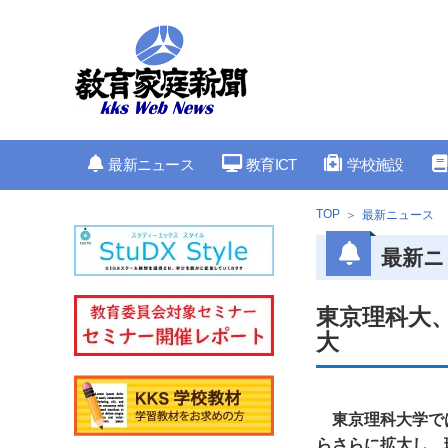
最新ニュース
教育ICT
学校施設
TOP
最新ニュース
最新ニ
東京理科大
大
東京理科大学で
らさらに拡大し、