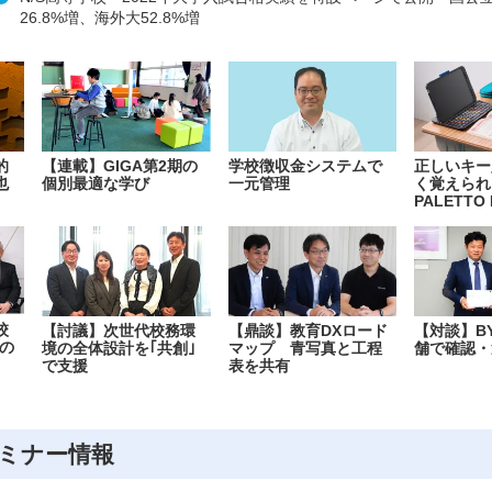
26.8%増、海外大52.8%増
的
【連載】GIGA第2期の
学校徴収金システムで
正しいキー
也
個別最適な学び
一元管理
く覚えられ
PALETTO 
校
【討議】次世代校務環
【鼎談】教育DXロード
【対談】B
の
境の全体設計を｢共創｣
マップ 青写真と工程
舗で確認・
で支援
表を共有
ミナー情報