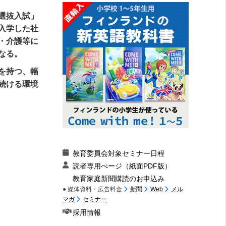
選抜入試」
入学した社
・介護等に
なる。
を持つ、幅
続ける環境
教育委員会対象セミナー日程
読者専用ぺージ（紙面PDF版）
教育家庭新聞購読のお申込み
● 媒体資料・広告料金
新聞
Web
メル
マガ
セミナー
採用情報